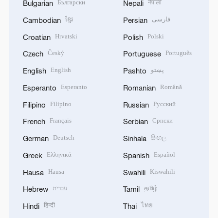
Български
नेपाली
Bulgarian
Nepali
ខ្មែរ
فارسی
Cambodian
Persian
Hrvatski
Polski
Croatian
Polish
Český
Português
Czech
Portuguese
English
پښتو
English
Pashto
Esperanto
Română
Esperanto
Romanian
Filipino
Русский
Filipino
Russian
Français
Српски
French
Serbian
Deutsch
සිංහල
German
Sinhala
Ελληνικά
Español
Greek
Spanish
Hausa
Kiswahili
Hausa
Swahili
עברית
தமிழ்
Hebrew
Tamil
हिन्दी
ไทย
Hindi
Thai