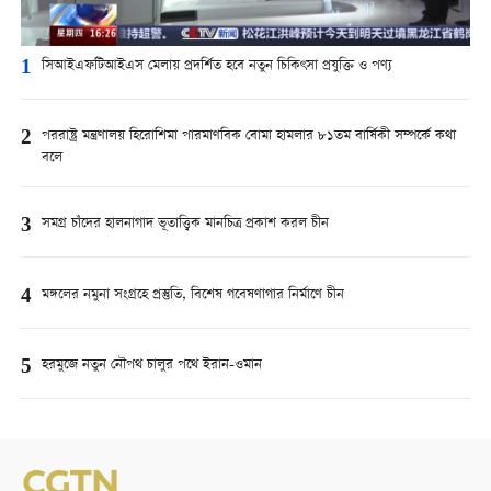
1
সিআইএফটিআইএস মেলায় প্রদর্শিত হবে নতুন চিকিৎসা প্রযুক্তি ও পণ্য
2
পররাষ্ট্র মন্ত্রণালয় হিরোশিমা পারমাণবিক বোমা হামলার ৮১তম বার্ষিকী সম্পর্কে কথা
বলে
3
সমগ্র চাঁদের হালনাগাদ ভূতাত্ত্বিক মানচিত্র প্রকাশ করল চীন
4
মঙ্গলের নমুনা সংগ্রহে প্রস্তুতি, বিশেষ গবেষণাগার নির্মাণে চীন
5
হরমুজে নতুন নৌপথ চালুর পথে ইরান-ওমান