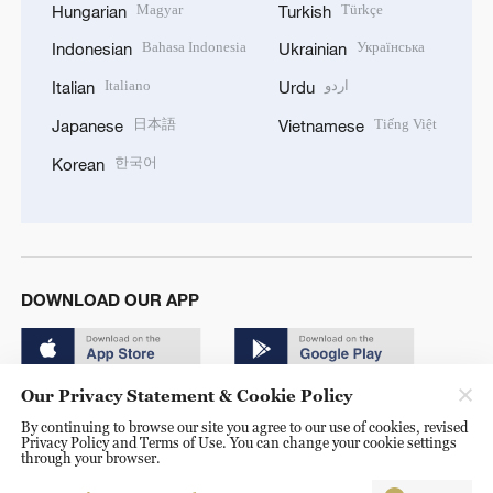
Magyar
Türkçe
Hungarian
Turkish
Bahasa Indonesia
Українська
Indonesian
Ukrainian
Italiano
اردو
Italian
Urdu
日本語
Tiếng Việt
Japanese
Vietnamese
한국어
Korean
DOWNLOAD OUR APP
Our Privacy Statement & Cookie Policy
By continuing to browse our site you agree to our use of cookies, revised
Privacy Policy and Terms of Use. You can change your cookie settings
through your browser.
© China Radio International.CRI. All Rights Reserved. 16A
Shijingshan Road, Beijing, China. 100040