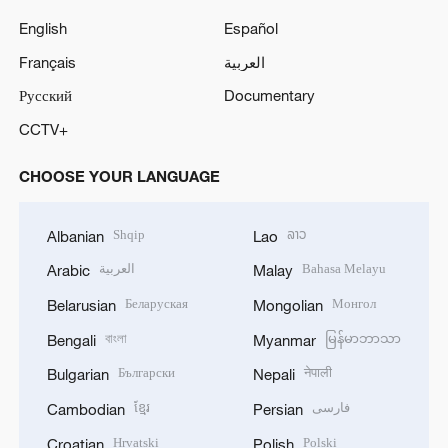
English
Español
Français
العربية
Русский
Documentary
CCTV+
CHOOSE YOUR LANGUAGE
Shqip
ລາວ
Albanian
Lao
العربية
Bahasa Melayu
Arabic
Malay
Беларуская
Монгол
Belarusian
Mongolian
বাংলা
မြန်မာဘာသာ
Bengali
Myanmar
Български
नेपाली
Bulgarian
Nepali
ខ្មែរ
فارسی
Cambodian
Persian
Hrvatski
Polski
Croatian
Polish