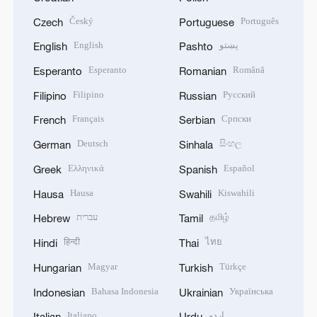
Český
Português
Czech
Portuguese
English
پښتو
English
Pashto
Esperanto
Română
Esperanto
Romanian
Filipino
Русский
Filipino
Russian
Français
Српски
French
Serbian
Deutsch
සිංහල
German
Sinhala
Ελληνικά
Español
Greek
Spanish
Hausa
Kiswahili
Hausa
Swahili
עברית
தமிழ்
Hebrew
Tamil
हिन्दी
ไทย
Hindi
Thai
Magyar
Türkçe
Hungarian
Turkish
Bahasa Indonesia
Українська
Indonesian
Ukrainian
Italiano
اردو
Italian
Urdu