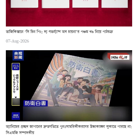
তাজিকিস্তানে ‘সি চিন পিং: দ্য গভর্ন্যান্স অব চায়না’র পঞ্চম খণ্ড নিয়ে পাঠচক্র
07-Aug-2026
অ্যানিমের প্রচ্ছদ জাপানের দ্রুতগতিতে পুনঃসামরিকীকরণের উচ্চাকাঙ্ক্ষা লুকাতে পারছে না:
সিএমজি সম্পাদকীয়