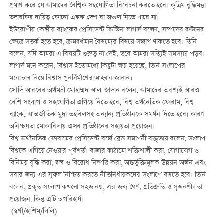
প্রমাণ করে যে আমাদের বৈশ্বিক সহযোগিতা বিবেচনা করতে হবে। কৃত্রিম বুদ্ধিমত্তা
তদারকির দায়িত্ব কোনো একক দেশ বা অঞ্চল নিতে পারে না।
ইউরোপীয় কেন্দ্রীয় ব্যাংকের প্রেসিডেন্ট ক্রিস্টিনা লাগার্দ বলেন, সম্পদের বণ্টনের
ক্ষেত্রে সতর্ক হতে হবে, ক্রমবর্ধমান বৈষম্যের বিষয়ে সজাগ থাকতে হবে। তিনি
বলেন, যদি আমরা এ বিষয়টি গুরুত্ব না দেই, তবে আমরা সত্যিই সমস্যায় পড়ব।
লাগার্দ মনে করেন, বিশ্বাস ইতোমধ্যে কিছুটা ক্ষয় হয়েছে, তিনি সংলাপের
মনোভাব নিয়ে বিশ্বাস পুনর্নির্মাণের আহ্বান জানান।
সৌদি আরবের অর্থমন্ত্রী মোহাম্মদ আল-জাদান বলেন, আমাদের অবশ্যই আরও
বেশি সংলাপ ও সহযোগিতা এগিয়ে নিতে হবে, বিশ্ব অর্থনৈতিক ফোরাম, বিশ্ব
ব্যাংক, আন্তর্জাতিক মুদ্রা তহবিলসহ অন্যান্য প্রতিষ্ঠানকে সমর্থন দিতে হবে। কারণ
অনিশ্চয়তা মোকাবিলায় এসব প্রতিষ্ঠানের সহায়তা প্রয়োজন।
বিশ্ব অর্থনৈতিক ফোরামের প্রেসিডেন্ট বর্জে ব্রেন্ড সমাপনী বক্তৃতায় বলেন, সংলাপ
বিশ্বকে এগিয়ে নেওয়ার পূর্বশর্ত। বাজার কাঠামো শক্তিশালী করা, যোগাযোগ ও
বিনিময় বৃদ্ধি করা, দ্বন্দ্ব ও বিরোধ নিষ্পত্তি করা, অন্তর্ভুক্তিমূলক উন্নয়ন অর্জন এবং
সবার জন্য এর সুফল নিশ্চিত করতে নীতিনির্ধারকদের সংলাপে বসতে হবে। তিনি
বলেন, প্রকৃত সংলাপ কখনো সহজ নয়, এর জন্য ধৈর্য, প্রতিশ্রুতি ও সৃজনশীলতা
প্রয়োজন, কিন্তু এটি অপরিহার্য।
(স্বর্ণা/হাশিম/লিলি)