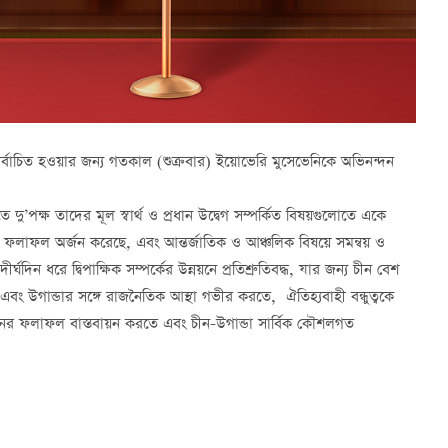
ুনঃনির্বাচিত হওয়ার জন্য গতকাল (শুক্রবার) ইয়োভেরি মুসেভেনিকে অভিনন্দন
ে দু’পক্ষ তাদের মূল স্বার্থ ও প্রধান উদ্বেগ সম্পর্কিত বিষয়গুলোতে একে
রচুর ফলাফল অর্জন করেছে, এবং আন্তর্জাতিক ও আঞ্চলিক বিষয়ে সমন্বয় ও
ঘদিন ধরে দ্বিপাক্ষিক সম্পর্কের উন্নয়নে প্রতিশ্রুতিবদ্ধ, যার জন্য চীন বেশ
য়, এবং উগান্ডার সঙ্গে রাজনৈতিক আস্থা গভীর করতে, ঐতিহ্যবাহী বন্ধুত্বকে
লনের ফলাফল বাস্তবায়ন করতে এবং চীন-উগান্ডা সার্বিক কৌশলগত