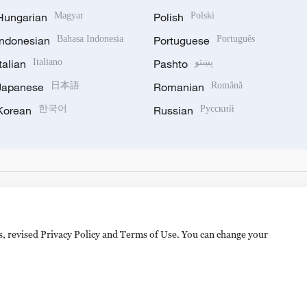
Hungarian
Magyar
Polish
Polski
Indonesian
Bahasa Indonesia
Portuguese
Português
Italian
Italiano
Pashto
پښتو
Japanese
日本語
Romanian
Română
Korean
한국어
Russian
Русский
es, revised Privacy Policy and Terms of Use. You can change your
hijingshan Road, Beijing, China. 100040