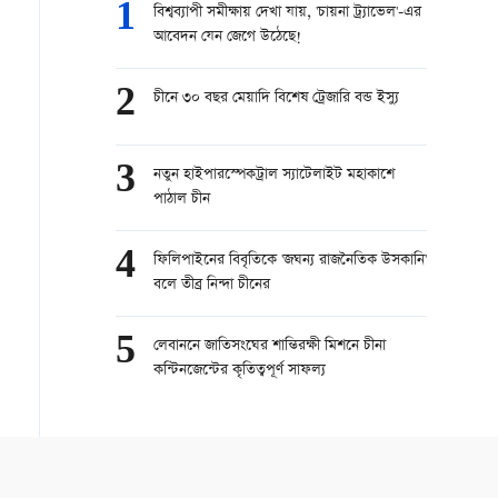
1
বিশ্বব্যাপী সমীক্ষায় দেখা যায়, 'চায়না ট্র্যাভেল'-এর
আবেদন যেন জেগে উঠেছে!
2
চীনে ৩০ বছর মেয়াদি বিশেষ ট্রেজারি বন্ড ইস্যু
3
নতুন হাইপারস্পেকট্রাল স্যাটেলাইট মহাকাশে
পাঠাল চীন
4
ফিলিপাইনের বিবৃতিকে 'জঘন্য রাজনৈতিক উসকানি'
বলে তীব্র নিন্দা চীনের
5
লেবাননে জাতিসংঘের শান্তিরক্ষী মিশনে চীনা
কন্টিনজেন্টের কৃতিত্বপূর্ণ সাফল্য