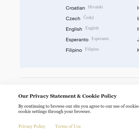
Croatian
Hrvatski
Czech
Český
English
English
Esperanto
Esperanto
Filipino
Filipino
DOWNLOAD OUR APP
Our Privacy Statement & Cookie Policy
By continuing to browse our site you agree to our use of cooki
cookie settings through your browser.
Privacy Policy
Terms of Use
© China Radio International.CRI. All Rights Reserved. 16A S