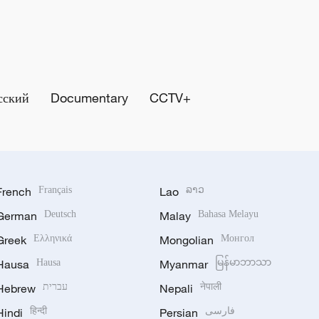
сский
Documentary
CCTV+
French
Français
Lao
ລາວ
German
Deutsch
Malay
Bahasa Melayu
Greek
Ελληνικά
Mongolian
Монгол
Hausa
Hausa
Myanmar
မြန်မာဘာသာ
Hebrew
עברית
Nepali
नेपाली
Hindi
हिन्दी
Persian
فارسی