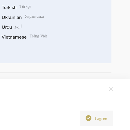
Turkish
Türkçe
Ukrainian
Українська
Urdu
اردو
Vietnamese
Tiếng Việt
I agree