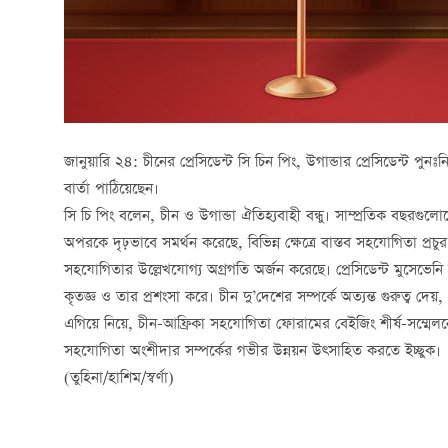
জানুয়ারি ২৪: চীনের প্রেসিডেন্ট সি চিন পিং, উগান্ডার প্রেসিডেন্ট প
বার্তা পাঠিয়েছেন।
সি চি পিং বলেন, চীন ও উগান্ডা ঐতিহ্যবাহী বন্ধু। সাম্প্রতিক বছরগুলোত
অপরকে দৃঢ়ভাবে সমর্থন করেছে, বিভিন্ন ক্ষেত্রে বাস্তব সহযোগিতা প্
সহযোগিতার উল্লেখযোগ্য অগ্রগতি অর্জন করেছে। প্রেসিডেন্ট মুসেভেনি দীর্
কৃতজ্ঞ ও তার প্রশংসা করে। চীন দু’দেশের সম্পর্কে অত্যন্ত গুরুত্ব দে
এগিয়ে নিয়ে, চীন-আফ্রিকা সহযোগিতা ফোরামের বেইজিং শীর্ষ-সম্মে
সহযোগিতা অংশীদার সম্পর্কের গভীর উন্নয়ন উত্সাহিত করতে ইচ্ছুক।
(তুহিনা/হাশিম/স্বর্ণা)