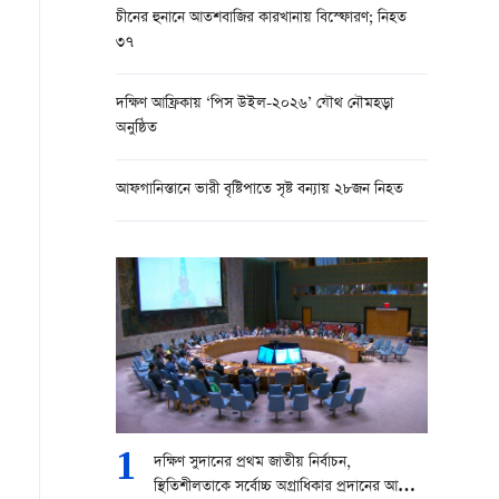
চীনের হুনানে আতশবাজির কারখানায় বিস্ফোরণ; নিহত
৩৭
দক্ষিণ আফ্রিকায় ‘পিস উইল-২০২৬’ যৌথ নৌমহড়া
অনুষ্ঠিত
আফগানিস্তানে ভারী বৃষ্টিপাতে সৃষ্ট বন্যায় ২৮জন নিহত
1
দক্ষিণ সুদানের প্রথম জাতীয় নির্বাচন,
স্থিতিশীলতাকে সর্বোচ্চ অগ্রাধিকার প্রদানের আহ্বান