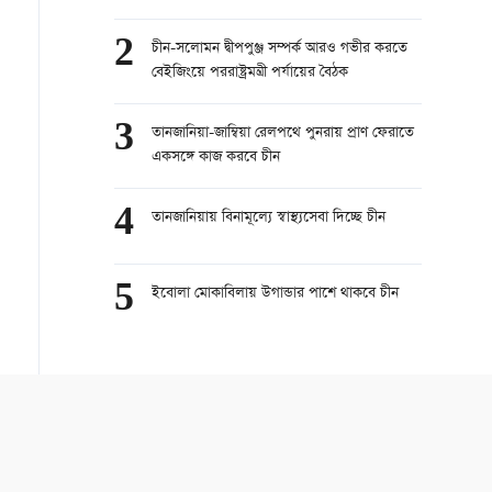
চীনের
2
চীন-সলোমন দ্বীপপুঞ্জ সম্পর্ক আরও গভীর করতে
বেইজিংয়ে পররাষ্ট্রমন্ত্রী পর্যায়ের বৈঠক
3
তানজানিয়া-জাম্বিয়া রেলপথে পুনরায় প্রাণ ফেরাতে
একসঙ্গে কাজ করবে চীন
4
তানজানিয়ায় বিনামূল্যে স্বাস্থ্যসেবা দিচ্ছে চীন
5
ইবোলা মোকাবিলায় উগান্ডার পাশে থাকবে চীন