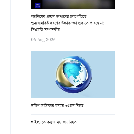
অ্যানিমের প্রচ্ছদ জাপানের দ্রুতগতিতে
পুনঃসামরিকীকরণের উচ্চাকাঙ্ক্ষা লুকাতে পারছে না:
সিএমজি সম্পাদকীয়
06-Aug-2026
দক্ষিণ আফ্রিকায় বন্যায় ৩১জন নিহত
থাইল্যান্ডে বন্যায় ২৪ জন নিহত