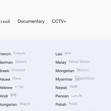
сский
Documentary
CCTV+
French
Français
Lao
ລາວ
German
Deutsch
Malay
Bahasa Melayu
Greek
Ελληνικά
Mongolian
Монгол
Hausa
Hausa
Myanmar
မြန်မာဘာသာ
Hebrew
עברית
Nepali
नेपाली
Hindi
हिन्दी
Persian
فارسی
Hungarian
Magyar
Polish
Polski