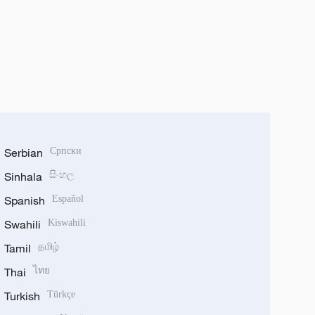
Serbian
Српски
Sinhala
සිංහල
Spanish
Español
Swahili
Kiswahili
Tamil
தமிழ்
Thai
ไทย
Turkish
Türkçe