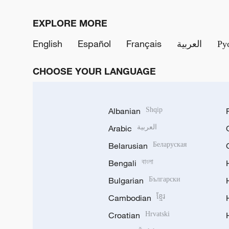
EXPLORE MORE
English
Español
Français
العربية
Ру
CHOOSE YOUR LANGUAGE
Albanian
Shqip
Arabic
العربية
Belarusian
Беларуская
Bengali
বাংলা
Bulgarian
Български
Cambodian
ខ្មែរ
Croatian
Hrvatski