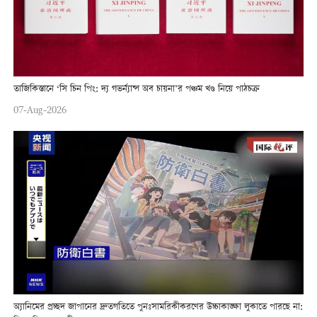
তাজিকিস্তানে ‘সি চিন পিং: দ্য গভর্ন্যান্স অব চায়না’র পঞ্চম খণ্ড নিয়ে পাঠচক্র
07-Aug-2026
অ্যানিমের প্রচ্ছদ জাপানের দ্রুতগতিতে পুনঃসামরিকীকরণের উচ্চাকাঙ্ক্ষা লুকাতে পারছে না: