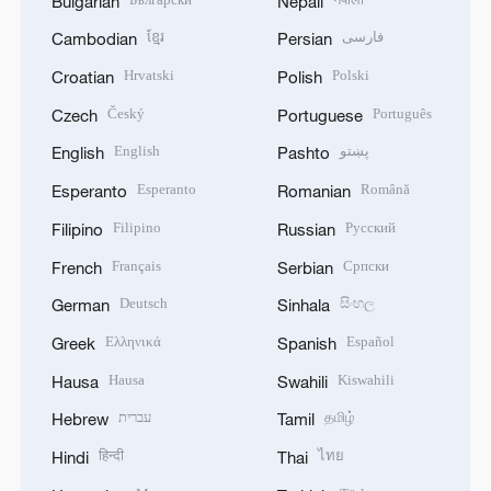
Bulgarian
Nepali
ខ្មែរ
فارسی
Cambodian
Persian
Hrvatski
Polski
Croatian
Polish
Český
Português
Czech
Portuguese
English
پښتو
English
Pashto
Esperanto
Română
Esperanto
Romanian
Filipino
Русский
Filipino
Russian
Français
Српски
French
Serbian
Deutsch
සිංහල
German
Sinhala
Ελληνικά
Español
Greek
Spanish
Hausa
Kiswahili
Hausa
Swahili
עברית
தமிழ்
Hebrew
Tamil
हिन्दी
ไทย
Hindi
Thai