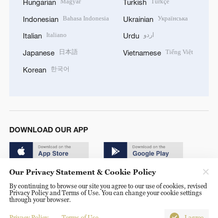
Magyar
Türkçe
Hungarian
Turkish
Bahasa Indonesia
Українська
Indonesian
Ukrainian
Italiano
اردو
Italian
Urdu
日本語
Tiếng Việt
Japanese
Vietnamese
한국어
Korean
DOWNLOAD OUR APP
Our Privacy Statement & Cookie Policy
By continuing to browse our site you agree to our use of cookies, revised
Privacy Policy and Terms of Use. You can change your cookie settings
through your browser.
© China Radio International.CRI. All Rights Reserved. 16A
Shijingshan Road, Beijing, China. 100040
Privacy Policy
Terms of Use
I agree