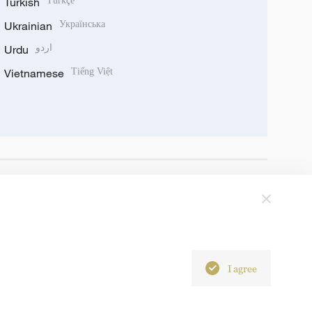
Turkish
Türkçe
Ukrainian
Українська
Urdu
اردو
Vietnamese
Tiếng Việt
I agree