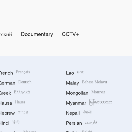
сский
Documentary
CCTV+
French
Français
Lao
ລາວ
German
Deutsch
Malay
Bahasa Melayu
Greek
Ελληνικά
Mongolian
Монгол
Hausa
Hausa
Myanmar
မြန်မာဘာသာ
Hebrew
עברית
Nepali
नेपाली
Hindi
हिन्दी
Persian
فارسی