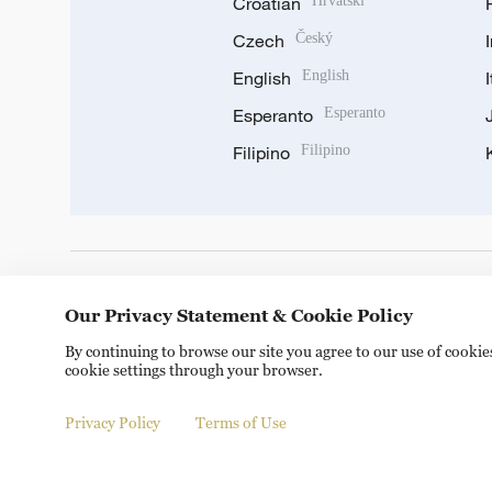
Croatian
Hrvatski
Czech
Český
English
English
Esperanto
Esperanto
Filipino
Filipino
DOWNLOAD OUR APP
Our Privacy Statement & Cookie Policy
By continuing to browse our site you agree to our use of cooki
cookie settings through your browser.
Privacy Policy
Terms of Use
© China Radio International.CRI. All Rights Reserved. 16A S