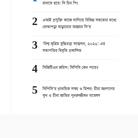
রাখতে হবে: সি চিন পিং
2
এআই প্রযুক্তি কাজে লাগিয়ে বিভিন্ন সভ্যতার মধ্যে
বোঝাপড়া বাড়ানোর আহ্বান সি’র
3
‘বিশ্ব কৃত্রিম বুদ্ধিমত্তা সম্মেলন, ২০২৬’-এর
সভাপতির বিবৃতি প্রকাশিত
4
সিজিটিএন জরিপ: সিপিসি কেন পারে?
5
সিপিসি’র প্রাথমিক লক্ষ্য ও মিশন: চীনা জনগণের
সুখ ও চীনা জাতির পুনরুজ্জীবন অন্বেষণ