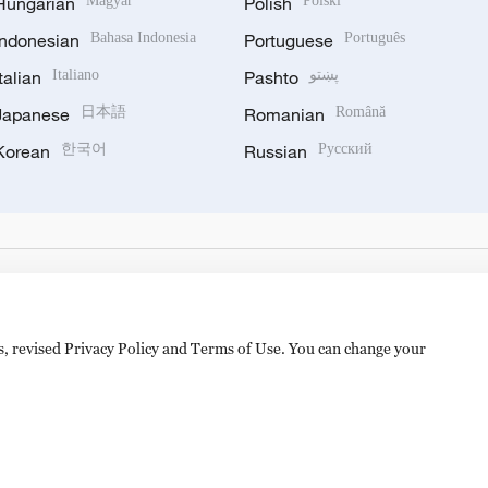
Hungarian
Magyar
Polish
Polski
Indonesian
Bahasa Indonesia
Portuguese
Português
Italian
Italiano
Pashto
پښتو
Japanese
日本語
Romanian
Română
Korean
한국어
Russian
Русский
es, revised Privacy Policy and Terms of Use. You can change your
hijingshan Road, Beijing, China. 100040