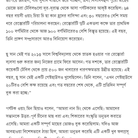
ভাপিয়ে উঠছিল, যার সুবাস বাতাসে ভরে যাচ্ছিল, এবং বিলাসবহুল পুরো মাছের
ভোজে ভরা টেবিলগুলো দূর-দূরান্ত থেকে আসা পর্যটকদের আকৃষ্ট করেছিল। ৬৪
বছর বয়সী ওয়াং চিয়া চি ছা কান হ্রদের বাসিন্দা এবং ৩০ বছরেরও বেশি সময়
ধরে রেস্তোরাঁটি পরিচালনা করছেন। রেস্তোরাঁটি দুটি একতলা কক্ষে তার প্রাথমিক
১০০ বর্গমিটার থেকে আজ ৯০০ বর্গমিটারেরও বেশি বিস্তৃত হয়েছে। এই বছর,
তিনি প্রাঙ্গণ সম্প্রসারণে আরও বিনিয়োগ করেছেন।
ছু সান মেই গত ২০১৩ সালে বিশ্ববিদ্যালয় থেকে স্নাতক হওয়ার পর রেস্তোরাঁ
ব্যবসা শুরু করার জন্য নিজের গ্রামে ফিরে আসেন। গত দশকে, তার রেস্তোরাঁটি
কয়েকটি টেবিল থেকে প্রায় ৫০০ জন খাবারের ধারণক্ষমতায় উন্নীত হয়েছে। এই
বছর, ছু সান মেই একটি গেস্টহাউসও খুলেছিলেন। তিনি বলেন, "এখন গেস্টহাউসে
২০টিরও বেশি কক্ষ রয়েছে এবং গত বছরের শেষ থেকে, এটি প্রতিদিন সম্পূর্ণ
বুক করা হচ্ছে।”
পর্যটক ওয়াং মিন ছিয়াও বলেন, “আমরা নান চিং থেকে এসেছি। আমাদের
সন্তানকে উত্তর-পূর্ব চীনের মাছ ধরা এবং শিকারের সংস্কৃতি অনুভব করাতে
এসেছি। আমরা একটি সম্পূর্ণ মাছের ভোজও বুক করেছিলাম। যদিও আজ
আবহাওয়া বিশেষভাবে ঠান্ডা ছিল, আমরা অনুভব করেছি এটি একটি খুব ফলপ্রসূ