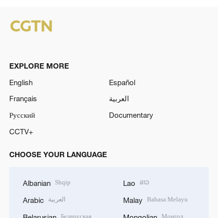
EXPLORE MORE
English
Español
Français
العربية
Русский
Documentary
CCTV+
CHOOSE YOUR LANGUAGE
Shqip
ລາວ
Albanian
Lao
العربية
Bahasa Melayu
Arabic
Malay
Беларуская
Монгол
Belarusian
Mongolian