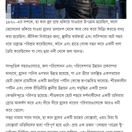
১৯৭০-এর দশকে, ছা কান হ্রদ প্রায় শুকিয়ে যাওয়ার উপক্রম হয়েছিল, ফলে
জেলেদের শুকিয়ে যাওয়া হ্রদের তলদেশ থেকে ক্ষার বের করে বিক্রি করতে বাধ্য
করা হয়েছিল। জীবিকা নির্বাহের জন্য, স্থানীয় কর্মকর্তা এবং বাসিন্দারা আট বছর
ধরে অক্লান্ত পরিশ্রম করেছিলেন, কাঁধে এবং হাতে বোঝা বহন করে একটি খাল
তৈরি করেছিলেন যা সোং হুয়া নদী থেকে জল আনত।
সাম্প্রতিক বছরগুলোতে, জল পরিশোধন এবং পরিবেশগত উন্নয়ন প্রকল্পের
মাধ্যমে, হ্রদের পানির গুণমান উন্নত হয়েছে, যা এর তীরে অবস্থিত একসময়ের
ছোট জেলে গ্রামটিকে একটি জনপ্রিয় পর্যটন কেন্দ্রে রূপান্তরিত করেছে। শীতকালীন
পর্যটন এবং লোক রীতিনীতি স্থানীয় উন্নয়ন এবং সমৃদ্ধির একটি প্রধান
কেন্দ্রবিন্দুতে পরিণত হয়েছে। শীতকালে ছোট শহরে দর্শনার্থীদের একটি অবিরাম
স্রোত আকর্ষণ করে এবং ধীরে ধীরে হ্রদের ধারের পরিবারগুলোকে আরও ধনী
করে তোলে।
সন্ধ্যা নামার সাথে সাথে, ছা কান হ্রদের একটি মাছের রেস্তোরাঁ, ওয়াং চিয়া চি
রেস্তোরাঁ অতিথিদের দ্বারা পরিপূর্ণ হয়ে ওঠে। প্রায় এক ডজন "লোহার পাত্রের স্টু"