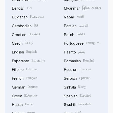
বাংলা
မြန်မာဘာသာ
Bengali
Myanmar
Български
नेपाली
Bulgarian
Nepali
ខ្មែរ
فارسی
Cambodian
Persian
Hrvatski
Polski
Croatian
Polish
Český
Português
Czech
Portuguese
English
پښتو
English
Pashto
Esperanto
Română
Esperanto
Romanian
Filipino
Русский
Filipino
Russian
Français
Српски
French
Serbian
Deutsch
සිංහල
German
Sinhala
Ελληνικά
Español
Greek
Spanish
Hausa
Kiswahili
Hausa
Swahili
עברית
தமிழ்