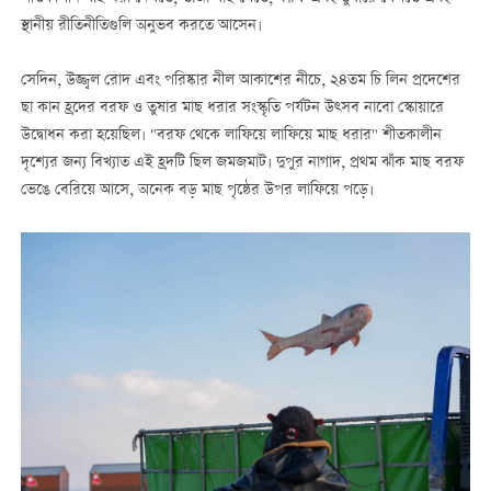
স্থানীয় রীতিনীতিগুলি অনুভব করতে আসেন।
সেদিন, উজ্জ্বল রোদ এবং পরিষ্কার নীল আকাশের নীচে, ২৪তম চি লিন প্রদেশের
ছা কান হ্রদের বরফ ও তুষার মাছ ধরার সংস্কৃতি পর্যটন উত্সব নাবো স্কোয়ারে
উদ্বোধন করা হয়েছিল। "বরফ থেকে লাফিয়ে লাফিয়ে মাছ ধরার" শীতকালীন
দৃশ্যের জন্য বিখ্যাত এই হ্রদটি ছিল জমজমাট। দুপুর নাগাদ, প্রথম ঝাঁক মাছ বরফ
ভেঙে বেরিয়ে আসে, অনেক বড় মাছ পৃষ্ঠের উপর লাফিয়ে পড়ে।