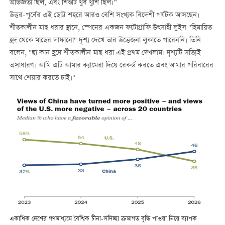
অভিজ্ঞতা ছিল, এবং শিশুটি খুব খুশি ছিল।”
উত্তর-পূর্বের এই ছোট্ট শহরে আরও বেশি সংখ্যক বিদেশী পর্যটক আসছেন।
শীতকালীন মাছ ধরার স্থানে, স্পেনের একজন ফটোগ্রাফি উত্সাহী লুইস "হিমায়িত
হ্রদ থেকে মাছের লাফানো" দৃশ্য দেখে তার উত্তেজনা লুকাতে পারেননি। তিনি
বলেন, "ছা কান হ্রদে শীতকালীন মাছ ধরা এই প্রথম দেখলাম। দৃশ্যটি সত্যিই
অসাধারণ। আমি এটি আমার ক্যামেরা দিয়ে রেকর্ড করতে এবং আমার পরিবারের
সাথে শেয়ার করতে চাই।"
একাধিক দেশের গণমাধ্যমে বৈশ্বিক চীনা-সদিচ্ছা ক্রমাগত বৃদ্ধি পাওয়া নিয়ে ব্যাপক