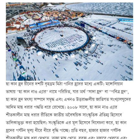
ছা কান হ্রদ চীনের দশটি বৃহত্তম মিঠা পানির হ্রদের মধ্যে একটি। মঙ্গোলিয়ান
ভাষায় "ছা কান নাও এ্যার" নামে পরিচিত, যার অর্থ "সাদা হ্রদ" বা "পবিত্র হ্রদ",
ছা কান হ্রদ মত্স্য সম্পদে সমৃদ্ধ এবং এখনও উত্তরাঞ্চলীয় জাতিগত সংখ্যালঘুদের
আদিম মাছ ধরার পদ্ধতি ধরে রেখেছে। ২০০৮ সালে, ছা কান নাও এ্যার
শীতকালীন মাছ ধরার রীতিকে জাতীয় অবৈষয়িক সাংস্কৃতিক ঐতিহ্য হিসেবে
তালিকাভুক্ত করা হয়েছিল। সংস্কৃতিকে এর মূল হিসেবে বিবেচনা করে, ছা কান
হ্রদের পর্যটন মূল্য ধীরে ধীরে বৃদ্ধি পাচ্ছে। প্রতি বছর, হাজার হাজার পর্যটক
শীতকালীন মাছ ধরা দেখতে, তাজা মাছ খেতে, বরফ এবং তুষারে খেলতে এবং