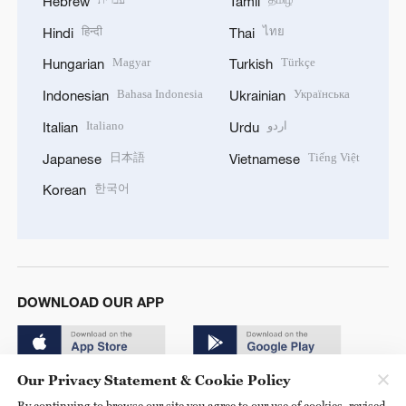
Hebrew
Tamil
हिन्दी
ไทย
Hindi
Thai
Magyar
Türkçe
Hungarian
Turkish
Bahasa Indonesia
Українська
Indonesian
Ukrainian
Italiano
اردو
Italian
Urdu
日本語
Tiếng Việt
Japanese
Vietnamese
한국어
Korean
DOWNLOAD OUR APP
Our Privacy Statement & Cookie Policy
By continuing to browse our site you agree to our use of cookies, revised