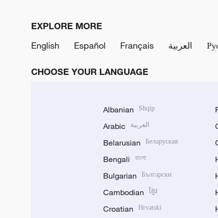
EXPLORE MORE
English
Español
Français
العربية
Ру
CHOOSE YOUR LANGUAGE
Albanian
Shqip
Arabic
العربية
Belarusian
Беларуская
Bengali
বাংলা
Bulgarian
Български
Cambodian
ខ្មែរ
Croatian
Hrvatski