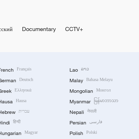
сский
Documentary
CCTV+
French
Français
Lao
ລາວ
German
Deutsch
Malay
Bahasa Melayu
Greek
Ελληνικά
Mongolian
Монгол
Hausa
Hausa
Myanmar
မြန်မာဘာသာ
Hebrew
עברית
Nepali
नेपाली
Hindi
हिन्दी
Persian
فارسی
Hungarian
Magyar
Polish
Polski