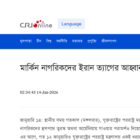
Language
মূলপাতা
চীন
বিশ্ব
অর্থনীতি
মতামত
প্রযুক্তি
জীবনযাপন
মার্কিন নাগরিকদের ইরান ত্যাগের আহ্বা
02:34:43 14-Jan-2026
জানুয়ারি ১৪: স্থানীয় সময় গতকাল (মঙ্গলবার), যুক্তরাষ্ট্রের পররাষ্ট্
নাগরিকদের স্থলপথে তুরস্ক অথবা আর্মেনিয়ায় যাওয়ার পরামর্শও দিয়েছে
এর আগে, গত ১২ জানুয়ারিও যুক্তরাষ্ট্রের পররাষ্ট্র মন্ত্রণালয় একই