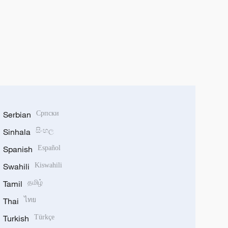
Serbian
Српски
Sinhala
සිංහල
Spanish
Español
Swahili
Kiswahili
Tamil
தமிழ்
Thai
ไทย
Turkish
Türkçe