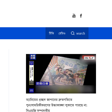
টিভি
রেডিও
search
অ্যানিমের প্রচ্ছদ জাপানের দ্রুতগতিতে
পুনঃসামরিকীকরণের উচ্চাকাঙ্ক্ষা লুকাতে পারছে না:
সিএমজি সম্পাদকীয়