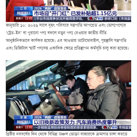
জানুয়ারি ১০: ২০২৬ সালে বৃহৎ পরিসরে যন্ত্রপাতি আপগ্রেড এবং ভোগ্যপণ্যের
‘ট্রেড-ইন’ বা পুরানো পণ্য বদলে নতুন পণ্য নেওয়ার জাতীয় নীতি
আনুষ্ঠানিকভাবে কার্যকর হয়েছে। এর আওতায় অটোমোবাইল, গৃহস্থালি যন্ত্রপাতি
এবং ডিজিটাল স্মার্ট পণ্যসহ একাধিক ক্ষেত্রে প্রতিস্থাপন কর্মসূচি চালু করা হয়েছে।
খ্রিষ্টীয় নববর্ষের দিন থেকে বিভিন্ন অঞ্চল ভোক্তা বাজারকে ক্রমাগত চাঙ্গা করতে