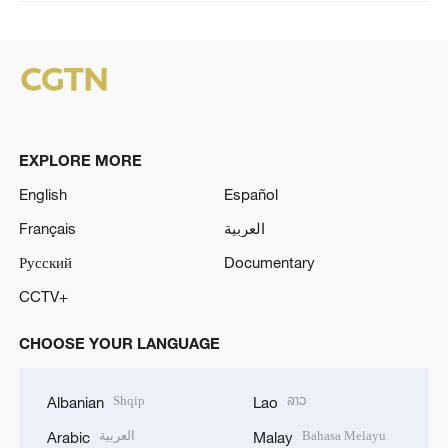
EXPLORE MORE
English
Español
Français
العربية
Русский
Documentary
CCTV+
CHOOSE YOUR LANGUAGE
Shqip
ລາວ
Albanian
Lao
العربية
Bahasa Melayu
Arabic
Malay