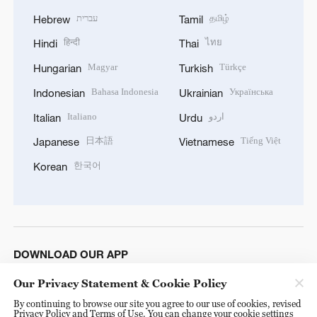
עברית
தமிழ்
Hebrew
Tamil
हिन्दी
ไทย
Hindi
Thai
Magyar
Türkçe
Hungarian
Turkish
Bahasa Indonesia
Українська
Indonesian
Ukrainian
Italiano
اردو
Italian
Urdu
日本語
Tiếng Việt
Japanese
Vietnamese
한국어
Korean
DOWNLOAD OUR APP
Our Privacy Statement & Cookie Policy
By continuing to browse our site you agree to our use of cookies, revised
Privacy Policy and Terms of Use. You can change your cookie settings