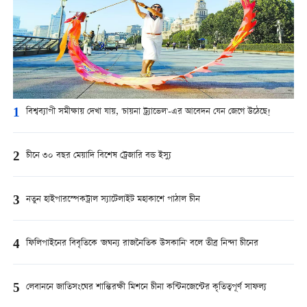
1
বিশ্বব্যাপী সমীক্ষায় দেখা যায়, 'চায়না ট্র্যাভেল'-এর আবেদন যেন জেগে উঠেছে!
2
চীনে ৩০ বছর মেয়াদি বিশেষ ট্রেজারি বন্ড ইস্যু
3
নতুন হাইপারস্পেকট্রাল স্যাটেলাইট মহাকাশে পাঠাল চীন
4
ফিলিপাইনের বিবৃতিকে 'জঘন্য রাজনৈতিক উসকানি' বলে তীব্র নিন্দা চীনের
5
লেবাননে জাতিসংঘের শান্তিরক্ষী মিশনে চীনা কন্টিনজেন্টের কৃতিত্বপূর্ণ সাফল্য