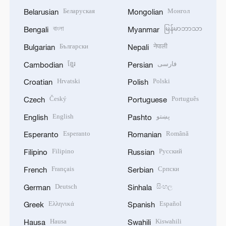
Беларуская
Монгол
Belarusian
Mongolian
বাংলা
မြန်မာဘာသာ
Bengali
Myanmar
Български
नेपाली
Bulgarian
Nepali
ខ្មែរ
فارسی
Cambodian
Persian
Hrvatski
Polski
Croatian
Polish
Český
Português
Czech
Portuguese
English
پښتو
English
Pashto
Esperanto
Română
Esperanto
Romanian
Filipino
Русский
Filipino
Russian
Français
Српски
French
Serbian
Deutsch
සිංහල
German
Sinhala
Ελληνικά
Español
Greek
Spanish
Hausa
Kiswahili
Hausa
Swahili