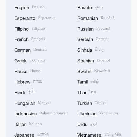
English
پښتو
English
Pashto
Esperanto
Română
Esperanto
Romanian
Filipino
Русский
Filipino
Russian
Français
Српски
French
Serbian
Deutsch
සිංහල
German
Sinhala
Ελληνικά
Español
Greek
Spanish
Hausa
Kiswahili
Hausa
Swahili
עברית
தமிழ்
Hebrew
Tamil
हिन्दी
ไทย
Hindi
Thai
Magyar
Türkçe
Hungarian
Turkish
Bahasa Indonesia
Українська
Indonesian
Ukrainian
Italiano
اردو
Italian
Urdu
日本語
Tiếng Việt
Japanese
Vietnamese