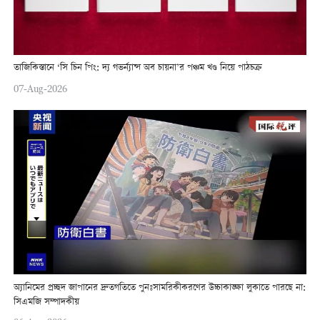
তাজিকিস্তানে ‘সি চিন পিং: দ্য গভর্ন্যান্স অব চায়না’র পঞ্চম খণ্ড নিয়ে পাঠচক্র
07-Aug-2026
অ্যানিমের প্রচ্ছদ জাপানের দ্রুতগতিতে পুনঃসামরিকীকরণের উচ্চাকাঙ্ক্ষা লুকাতে পারছে না:
সিএমজি সম্পাদকীয়