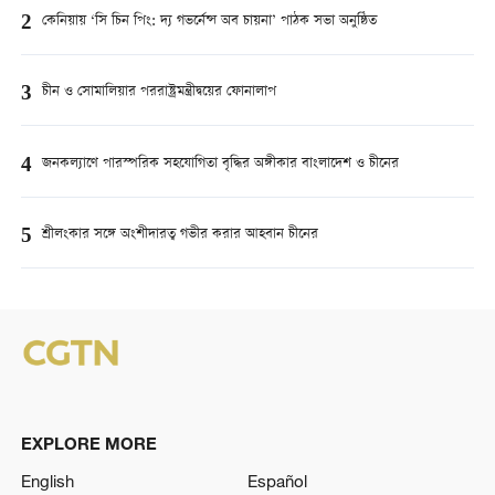
2
কেনিয়ায় ‘সি চিন পিং: দ্য গভর্নেন্স অব চায়না’ পাঠক সভা অনুষ্ঠিত
3
চীন ও সোমালিয়ার পররাষ্ট্রমন্ত্রীদ্বয়ের ফোনালাপ
4
জনকল্যাণে পারস্পরিক সহযোগিতা বৃদ্ধির অঙ্গীকার বাংলাদেশ ও চীনের
5
শ্রীলংকার সঙ্গে অংশীদারত্ব গভীর করার আহবান চীনের
EXPLORE MORE
English
Español