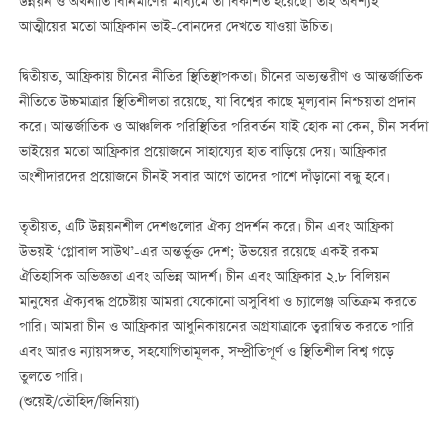
উন্নয়ন ও অর্থনীতি বিনির্মাণের মাধ্যমে তা বিকশিত হয়েছে। তাই অবশ্যই
আত্মীয়ের মতো আফ্রিকান ভাই-বোনদের দেখতে যাওয়া উচিত।
দ্বিতীয়ত, আফ্রিকায় চীনের নীতির স্থিতিস্থাপকতা। চীনের অভ্যন্তরীণ ও আন্তর্জাতিক
নীতিতে উচ্চমাত্রার স্থিতিশীলতা রয়েছে, যা বিশ্বের কাছে মূল্যবান নিশ্চয়তা প্রদান
করে। আন্তর্জাতিক ও আঞ্চলিক পরিস্থিতির পরিবর্তন যাই হোক না কেন, চীন সর্বদা
ভাইয়ের মতো আফ্রিকার প্রয়োজনে সাহায্যের হাত বাড়িয়ে দেয়। আফ্রিকার
অংশীদারদের প্রয়োজনে চীনই সবার আগে তাদের পাশে দাঁড়ানো বন্ধু হবে।
তৃতীয়ত, এটি উন্নয়নশীল দেশগুলোর ঐক্য প্রদর্শন করে। চীন এবং আফ্রিকা
উভয়ই ‘গ্লোবাল সাউথ’-এর অন্তর্ভুক্ত দেশ; উভয়ের রয়েছে একই রকম
ঐতিহাসিক অভিজ্ঞতা এবং অভিন্ন আদর্শ। চীন এবং আফ্রিকার ২.৮ বিলিয়ন
মানুষের ঐক্যবদ্ধ প্রচেষ্টায় আমরা যেকোনো অসুবিধা ও চ্যালেঞ্জ অতিক্রম করতে
পারি। আমরা চীন ও আফ্রিকার আধুনিকায়নের অগ্রযাত্রাকে ত্বরান্বিত করতে পারি
এবং আরও ন্যায়সঙ্গত, সহযোগিতামূলক, সম্প্রীতিপূর্ণ ও স্থিতিশীল বিশ্ব গড়ে
তুলতে পারি।
(শুয়েই/তৌহিদ/জিনিয়া)