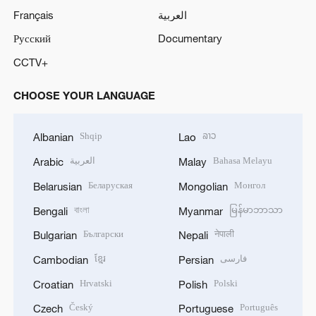
Français
العربية
Русский
Documentary
CCTV+
CHOOSE YOUR LANGUAGE
Shqip
ລາວ
Albanian
Lao
العربية
Bahasa Melayu
Arabic
Malay
Беларуская
Монгол
Belarusian
Mongolian
বাংলা
မြန်မာဘာသာ
Bengali
Myanmar
Български
नेपाली
Bulgarian
Nepali
ខ្មែរ
فارسی
Cambodian
Persian
Hrvatski
Polski
Croatian
Polish
Český
Português
Czech
Portuguese