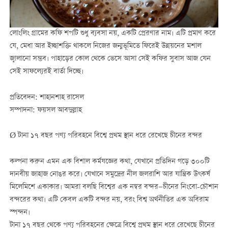
লোংলিং গ্রামের কফি শপটি শুধু ব্যবসা নয়, একটি প্রেরণার নাম। এটি প্রমাণ করে
যে, মেধা আর ইচ্ছাশক্তি থাকলে নিজের জন্মভূমিতে ফিরেই উন্নয়নের মশাল
জ্বালানো সম্ভব। পাহাড়ের কোল থেকে ভেসে আসা সেই কফির সুবাস আজ যেন
সেই সাফল্যেরই বার্তা দিচ্ছে।
প্রতিবেদন: শাহানশাহ রাসেল
সম্পাদনা: ফয়সল আবদুল্লাহ
Ø টানা ১৭ বছর পণ্য পরিবহনে বিশ্বে প্রথম স্থান ধরে রেখেছে চীনের বন্দর
কল্পনা করুন এমন এক বিশাল কর্মযজ্ঞের কথা, যেখানে প্রতিদিন গড়ে ৩০০টি
দানবীয় জাহাজ নোঙর করে। যেখানে সমুদ্রের নীল জলরাশি আর যান্ত্রিক উৎকর্ষ
মিলেমিশে একাকার। আমরা বলছি বিশ্বের এক নম্বর বন্দর—চীনের নিংবো-চৌশান
বন্দরের কথা। এটি কেবল একটি বন্দর নয়, বরং বিশ্ব অর্থনীতির এক অবিরাম
স্পন্দন।
টানা ১৭ বছর থেকে পণ্য পরিবহনের ক্ষেত্রে বিশ্বে প্রথম স্থান ধরে রেখেছে চীনের