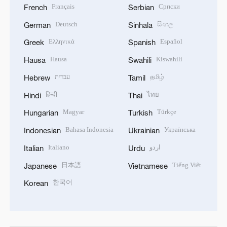
Français
Српски
French
Serbian
Deutsch
සිංහල
German
Sinhala
Ελληνικά
Español
Greek
Spanish
Hausa
Kiswahili
Hausa
Swahili
עברית
தமிழ்
Hebrew
Tamil
हिन्दी
ไทย
Hindi
Thai
Magyar
Türkçe
Hungarian
Turkish
Bahasa Indonesia
Українська
Indonesian
Ukrainian
Italiano
اردو
Italian
Urdu
日本語
Tiếng Việt
Japanese
Vietnamese
한국어
Korean