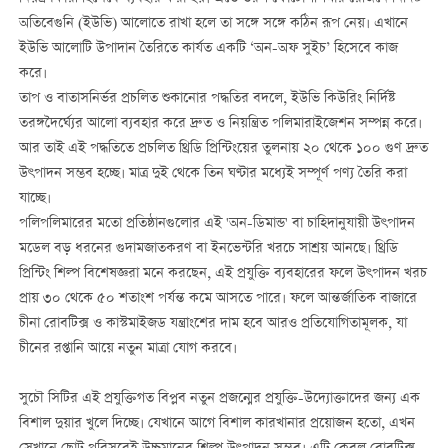
অতিবেগুনি (ইউভি) আলোতে রাখা হলে তা সঙ্গে সঙ্গে কঠিন রূপ নেয়। এখানে
ইউভি আলোটি উপাদান তৈরিতে কার্যত একটি ‘অন-অফ সুইচ’ হিসেবে কাজ
করে।
তাপ ও বাতাসনির্ভর প্রচলিত শুকানোর পদ্ধতির বদলে, ইউভি কিউরিং নির্দিষ্ট
তরঙ্গদৈর্ঘ্যের আলো ব্যবহার করে দ্রুত ও নিয়ন্ত্রিত পলিমারাইজেশন সম্পন্ন করে।
আর তাই এই পদ্ধতিতে প্রচলিত থ্রিডি প্রিন্টিংয়ের তুলনায় ২০ থেকে ১০০ গুণ দ্রুত
উৎপাদন সম্ভব হচ্ছে। মাত্র দুই থেকে তিন ঘণ্টার মধ্যেই সম্পূর্ণ পণ্য তৈরি করা
যাচ্ছে।
পলিপলিমারের মতো প্রতিষ্ঠানগুলোর এই 'অন-ডিমান্ড' বা চাহিদানুযায়ী উৎপাদন
মডেল বড় ধরনের গুদামজাতকরণ বা ইনভেন্টরি খরচে সাশ্রয় আনছে। থ্রিডি
প্রিন্টিং শিল্প বিশেষজ্ঞরা মনে করছেন, এই প্রযুক্তি ব্যবহারের ফলে উৎপাদন খরচ
প্রায় ৩০ থেকে ৫০ শতাংশ পর্যন্ত কমে আসতে পারে। ফলে আন্তর্জাতিক বাজারে
চীনা রোবটিক্স ও কাস্টমাইজড যন্ত্রাংশের দাম হবে আরও প্রতিযোগিতামূলক, যা
চীনের রপ্তানি আয়ে নতুন মাত্রা যোগ করবে।
সুচৌ সিটির এই প্রযুক্তিগত বিপ্লব নতুন প্রজন্মের প্রযুক্তি-উদ্যোক্তাদের জন্য এক
বিশাল দুয়ার খুলে দিচ্ছে। যেখানে আগে বিশাল কারখানার প্রয়োজন হতো, এখন