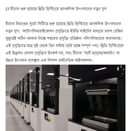
Ø চীনের শুরু হয়েছে থ্রিডি প্রিন্টিংয়ে তাৎক্ষণিক উৎপাদনের নতুন যুগ
চীনের চিয়াংশুর সুচৌ সিটিতে শুরু হয়েছে থ্রিডি প্রিন্টিংয়ে তাৎক্ষণিক উৎপাদনের
নতুন যুগ। ফটোপলিমারাইজেশন প্রযুক্তিতে ইউভি লাইটের মাধ্যমে তরল রেজিন
মুহূর্তেই কঠিন আকার নিচ্ছে শহরের প্রযুক্তি প্রতিষ্ঠান পলিপলিমারের কারখানায়।
এই প্রযুক্তিতে মাত্র দুই থেকে তিন ঘণ্টায় তৈরি হচ্ছে সম্পূর্ণ পণ্য। থ্রিডি প্রিন্টিংয়ের
এই উদ্ভাবন কেবল প্রযুক্তির উৎকর্ষ নয়, বরং চীনের ‘স্মার্ট ম্যানুফ্যাকচারিং’ বা
উন্নত উৎপাদন ব্যবস্থার এক বিশাল অর্থনৈতিক মাইলফলক।