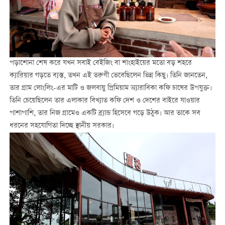
পড়াশোনা শেষ করে যখন সবাই বেইজিং বা শাংহাইয়ের মতো বড় শহরে
ক্যারিয়ার গড়তে ব্যস্ত, তখন এই তরুণী ভেবেছিলেন ভিন্ন কিছু। তিনি জানতেন,
তার গ্রাম লোংলিং-এর মাটি ও জলবায়ু প্রিমিয়াম অ্যারাবিকা কফি চাষের উপযুক্ত।
তিনি চেয়েছিলেন তার এলাকার বিখ্যাত কফি দেশ ও দেশের বাইরে যাওয়ার
পাশাপাশি, তার নিজ গ্রামেও একটি ব্র্যান্ড হিসেবে গড়ে উঠুক। আর তাকে সব
ধরনের সহযোগিতা দিচ্ছে স্থানীয় সরকার।