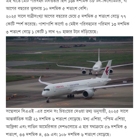
এই খাতে মোট পরিবহন টার্নওভার ছিল ১৬৪ দশমিক ০৮ টন-কিলোমিটার, যা
আগের বছরের তুলনায় ১০ দশমিক ৫ শতাংশ বেশি।
২০২৫ সালে যাত্রীসংখ্যা আগের বছরের চেয়ে ৫ দশমিক ৫ শতাংশ বেড়ে ৭৭
কোটি স্পর্শ করেছে। পাশাপাশি কার্গো ও মেইল পরিবহনের পরিমাণ ১৩ দশমিক
৩ শতাংশ বেড়ে ১ কোটি ১ লাখ ৭০ হাজার টনে দাঁড়িয়েছে।
সম্মেলনে সিএএই -এর প্রধান সং চিয়ংয়ের দেওয়া তথ্য অনুযায়ী, ২০২৫ সালে
আন্তর্জাতিক যাত্রী ২১ দশমিক ৬ শতাংশ বেড়েছে। মধ্য এশিয়া, পশ্চিম এশিয়া,
আফ্রিকা এবং লাতিন আমেরিকার দেশগুলোতে এ হার যথাক্রমে ৫৯ দশমিক ৩
শতাংশ, ৩৩ দশমিক ৪, ৩৯ এবং ১০৮ দশমিক ৬ শতাংশ বেড়েছে।