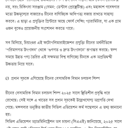
সেখানে ছোট পরিসরেই উচ্চমানের শিল্প উৎপাদন সম্ভব। এটি কেবল রোবটিক্স
নয়, বরং চিকিৎসা সরঞ্জাম (যেমন: ডেন্টাল প্রোস্থেটিক্স) এবং মহাকাশ গবেষণার
মতো উচ্চমূল্যের বাজারেও চীনের বাণিজ্যিক আধিপত্য বজায় রাখতে সাহায্য
করবে। এ ছাড়া এ প্রযুক্তির প্রিন্টারে আছে ফোর্স সেন্সিং প্যারামিটার, যা এক গ্রাম
ওজন বুঝেও প্রয়োজনীয় সংশোধন করতে পারে।
সব মিলিয়ে, চিয়াংশুর এই ফটোপলিমারাইজেশন প্রযুক্তি চীনের অর্থনীতিকে
‘পরিমাণগত উৎপাদন’ থেকে ‘গুণগত ও দ্রুত উৎপাদনে’ রূপান্তর করছে। স্বল্প
সময়ে উন্নত পণ্য তৈরির এই সক্ষমতা বিশ্ব বাণিজ্যে চীনকে এক অপ্রতিদ্বন্দ্বী
উচ্চতায় নিয়ে যাবে।
Ø প্রধান সূচকে এগিয়েছে চীনের বেসামরিক বিমান চলাচল শিল্প
চীনের বেসামরিক বিমান চলাচল শিল্প ২০২৫ সালে স্থিতিশীল প্রবৃদ্ধি ধরে
রেখেছে। সেই সঙ্গে এ খাতের সব প্রধান সূচকেই উল্লেখযোগ্য অগ্রগতি দেখা
গেছে। মঙ্গলবার অনুষ্ঠিত জাতীয় সিভিল এভিয়েশন কর্ম সম্মেলনে এ তথ্য জানানো
হয়।
সিভিল এভিয়েশন অ্যাডমিনিস্ট্রেশন অব চায়না (সিএএই) জানিয়েছে, ২০২৫ সালে