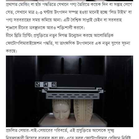
প্রথাগত মোল্ডিং বা ছাঁচ পদ্ধতিতে যেখানে পণ্য তৈরিতে কয়েক দিন বা সপ্তাহ লেগে
যেত, সেখানে মাত্র ২-৩ ঘণ্টায় উৎপাদন সম্পন্ন হওয়া মানেই হচ্ছে ‘লিড টাইম’ বা
পণ্য সরবরাহের সময় কমিয়ে আনা। এটি বৈশ্বিক সাপ্লাই চেইন বা সরবরাহ
শৃঙ্খলে চীনের অবস্থানকে আরও শক্তিশালী করবে।
চীনে থ্রিডি প্রিন্টিং প্রযুক্তিতে নতুন দিগন্ত উন্মোচন করছে আলোভিত্তিক
ফোটোপলিমারাইজেশন পদ্ধতি, যা তাৎক্ষণিক উৎপাদনের এক নতুন যুগের সূচনা
করছে।
প্রচলিত লেয়ার-বাই-লেয়ারের পরিবর্তে, এই প্রযুক্তিতে আলোকে সূক্ষ্ম
নিয়ন্ত্রণকারী হিসেবে ব্যবহার করা হয়। এতে তরল ফোটোপলিমার রেজিনে নির্দিষ্ট