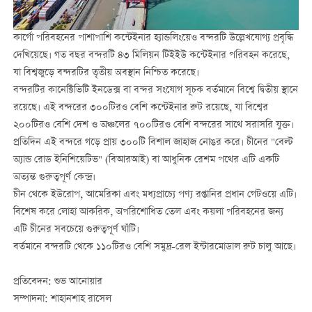
কার্গো পরিবহনের পাশাপাশি কন্টেইনার হ্যান্ডলিংয়েও বন্দরটি উল্লেখযোগ্য প্রবৃদ্ধি
দেখিয়েছে। গত বছর বন্দরটি ৪৩ মিলিয়ন টিইইউ কন্টেইনার পরিবহন করেছে,
যা বিশ্বজুড়ে বন্দরটির তৃতীয় অবস্থান নিশ্চিত করেছে।
বন্দরটির কানেক্টিভিটি ইনডেক্স বা বন্দর সংযোগ সূচক বর্তমানে বিশ্বে দ্বিতীয় স্থানে
রয়েছে। এই বন্দরের ৩০০টিরও বেশি কন্টেইনার রুট রয়েছে, যা বিশ্বের
২০০টিরও বেশি দেশ ও অঞ্চলের ৭০০টিরও বেশি বন্দরের সাথে সরাসরি যুক্ত।
প্রতিদিন এই বন্দরে গড়ে প্রায় ৩০০টি বিশাল জাহাজ নোঙর করে। চীনের "বেল্ট
অ্যান্ড রোড ইনিশিয়েটিভ" (বিআরআই) বা আধুনিক রেশম পথের এটি একটি
অত্যন্ত গুরুত্বপূর্ণ কেন্দ্র।
চীন থেকে ইউরোপ, আমেরিকা এবং মধ্যপ্রাচ্যে পণ্য রপ্তানির প্রধান গেটওয়ে এটি।
বিশেষ করে লোহা আকরিক, অপরিশোধিত তেল এবং কয়লা পরিবহনের জন্য
এটি চীনের সবচেয়ে গুরুত্বপূর্ণ ঘাঁটি।
বর্তমানে বন্দরটি থেকে ১১০টিরও বেশি সমুদ্র-রেল ইন্টারমোডাল রুট চালু আছে।
প্রতিবেদন: শুভ আনোয়ার
সম্পাদনা: শাহানশাহ রাসেল