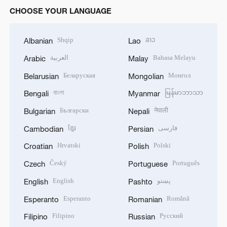
CHOOSE YOUR LANGUAGE
Shqip
ລາວ
Albanian
Lao
العربية
Bahasa Melayu
Arabic
Malay
Беларуская
Монгол
Belarusian
Mongolian
বাংলা
မြန်မာဘာသာ
Bengali
Myanmar
Български
नेपाली
Bulgarian
Nepali
ខ្មែរ
فارسی
Cambodian
Persian
Hrvatski
Polski
Croatian
Polish
Český
Português
Czech
Portuguese
English
پښتو
English
Pashto
Esperanto
Română
Esperanto
Romanian
Filipino
Русский
Filipino
Russian