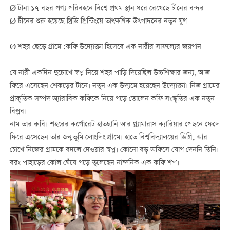
Ø টানা ১৭ বছর পণ্য পরিবহনে বিশ্বে প্রথম স্থান ধরে রেখেছে চীনের বন্দর
Ø চীনের শুরু হয়েছে থ্রিডি প্রিন্টিংয়ে তাৎক্ষণিক উৎপাদনের নতুন যুগ
Ø শহর ছেড়ে গ্রামে
:
কফি উদ্যোক্তা হিসেবে এক নারীর সাফল্যের জয়গান
যে নারী একদিন দুচোখে স্বপ্ন নিয়ে শহর পাড়ি দিয়েছিল উচ্চশিক্ষার জন্য, আজ
ফিরে এসেছেন শেকড়ের টানে। নতুন এক উদ্যমে হয়েছেন উদ্যোক্তা। নিজ গ্রামের
প্রাকৃতিক সম্পদ অ্যারাবিক কফিকে নিয়ে গড়ে তোলেন কফি সংস্কৃতির এক নতুন
বিপ্লব।
নাম তার রুবি। শহরের কর্পোরেট হাতছানি আর গ্ল্যামারাস ক্যারিয়ার পেছনে ফেলে
ফিরে এসেছেন তার জন্মভূমি লোংলিং গ্রামে। হাতে বিশ্ববিদ্যালয়ের ডিগ্রি, আর
চোখে নিজের গ্রামকে বদলে দেওয়ার স্বপ্ন। কোনো বড় অফিসে যোগ দেননি তিনি।
বরং পাহাড়ের কোল ঘেঁষে গড়ে তুলেছেন নান্দনিক এক কফি শপ।