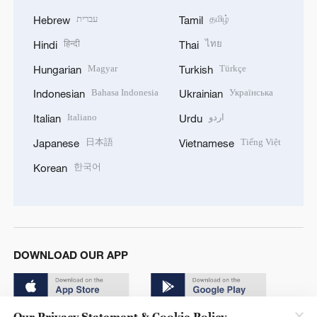
עברית
தமிழ்
Hebrew
Tamil
हिन्दी
ไทย
Hindi
Thai
Magyar
Türkçe
Hungarian
Turkish
Bahasa Indonesia
Українська
Indonesian
Ukrainian
Italiano
اردو
Italian
Urdu
日本語
Tiếng Việt
Japanese
Vietnamese
한국어
Korean
DOWNLOAD OUR APP
Our Privacy Statement & Cookie Policy