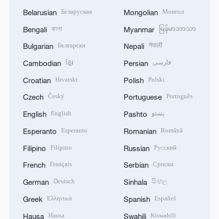
Беларуская
Монгол
Belarusian
Mongolian
বাংলা
မြန်မာဘာသာ
Bengali
Myanmar
Български
नेपाली
Bulgarian
Nepali
ខ្មែរ
فارسی
Cambodian
Persian
Hrvatski
Polski
Croatian
Polish
Český
Português
Czech
Portuguese
English
پښتو
English
Pashto
Esperanto
Română
Esperanto
Romanian
Filipino
Русский
Filipino
Russian
Français
Српски
French
Serbian
Deutsch
සිංහල
German
Sinhala
Ελληνικά
Español
Greek
Spanish
Hausa
Kiswahili
Hausa
Swahili