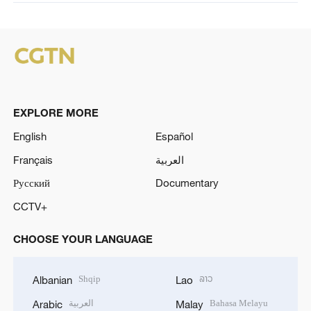
EXPLORE MORE
English
Español
Français
العربية
Русский
Documentary
CCTV+
CHOOSE YOUR LANGUAGE
Shqip
ລາວ
Albanian
Lao
العربية
Bahasa Melayu
Arabic
Malay