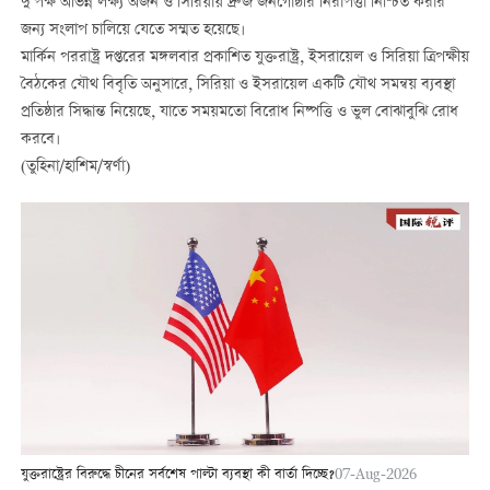
দু’পক্ষ অভিন্ন লক্ষ্য অর্জন ও সিরিয়ায় দ্রুজ জনগোষ্ঠীর নিরাপত্তা নিশ্চিত করার
জন্য সংলাপ চালিয়ে যেতে সম্মত হয়েছে।
মার্কিন পররাষ্ট্র দপ্তরের মঙ্গলবার প্রকাশিত যুক্তরাষ্ট্র, ইসরায়েল ও সিরিয়া ত্রিপক্ষীয়
বৈঠকের যৌথ বিবৃতি অনুসারে, সিরিয়া ও ইসরায়েল একটি যৌথ সমন্বয় ব্যবস্থা
প্রতিষ্ঠার সিদ্ধান্ত নিয়েছে, যাতে সময়মতো বিরোধ নিষ্পত্তি ও ভুল বোঝাবুঝি রোধ
করবে।
(তুহিনা/হাশিম/স্বর্ণা)
যুক্তরাষ্ট্রের বিরুদ্ধে চীনের সর্বশেষ পাল্টা ব্যবস্থা কী বার্তা দিচ্ছে?
07-Aug-2026