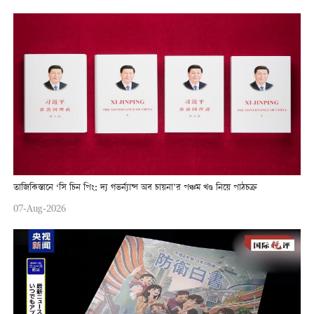
তাজিকিস্তানে ‘সি চিন পিং: দ্য গভর্ন্যান্স অব চায়না’র পঞ্চম খণ্ড নিয়ে পাঠচক্র
07-Aug-2026