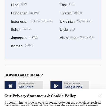
हिन्दी
ไทย
Hindi
Thai
Magyar
Türkçe
Hungarian
Turkish
Bahasa Indonesia
Українська
Indonesian
Ukrainian
Italiano
اردو
Italian
Urdu
日本語
Tiếng Việt
Japanese
Vietnamese
한국어
Korean
DOWNLOAD OUR APP
Our Privacy Statement & Cookie Policy
By continuing to browse our site you agree to our use of cookies, revised
Privacy Policy and Terms of Use. You can change your cookie settings