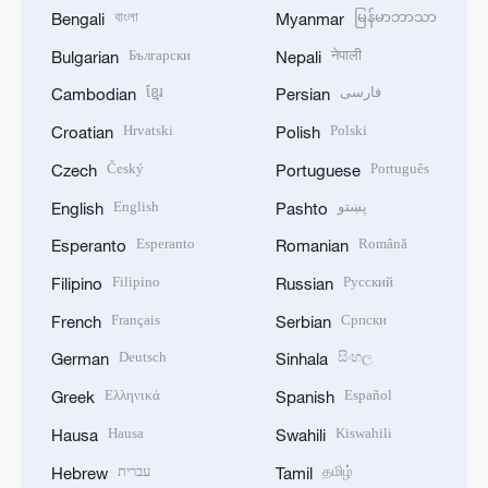
বাংলা
မြန်မာဘာသာ
Bengali
Myanmar
Български
नेपाली
Bulgarian
Nepali
ខ្មែរ
فارسی
Cambodian
Persian
Hrvatski
Polski
Croatian
Polish
Český
Português
Czech
Portuguese
English
پښتو
English
Pashto
Esperanto
Română
Esperanto
Romanian
Filipino
Русский
Filipino
Russian
Français
Српски
French
Serbian
Deutsch
සිංහල
German
Sinhala
Ελληνικά
Español
Greek
Spanish
Hausa
Kiswahili
Hausa
Swahili
עברית
தமிழ்
Hebrew
Tamil