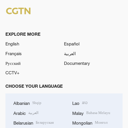
EXPLORE MORE
English
Español
Français
العربية
Русский
Documentary
CCTV+
CHOOSE YOUR LANGUAGE
Shqip
ລາວ
Albanian
Lao
العربية
Bahasa Melayu
Arabic
Malay
Беларуская
Монгол
Belarusian
Mongolian