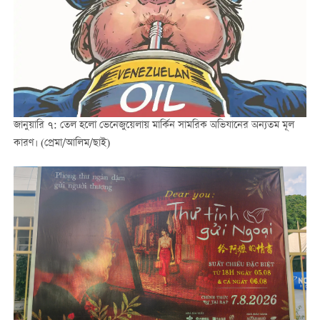
জানুয়ারি ৭: তেল হলো ভেনেজুয়েলায় মার্কিন সামরিক অভিযানের অন্যতম মূল
কারণ। (প্রেমা/আলিম/ছাই)