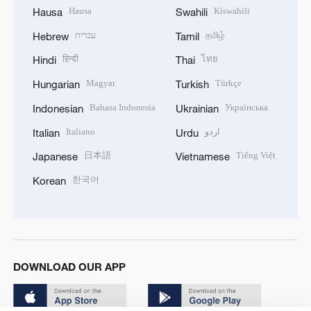
Hausa
Kiswahili
Hausa
Swahili
עברית
தமிழ்
Hebrew
Tamil
हिन्दी
ไทย
Hindi
Thai
Magyar
Türkçe
Hungarian
Turkish
Bahasa Indonesia
Українська
Indonesian
Ukrainian
Italiano
اردو
Italian
Urdu
日本語
Tiếng Việt
Japanese
Vietnamese
한국어
Korean
DOWNLOAD OUR APP