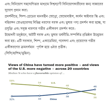
এবং বিনিয়োগ সহযোগিতার মাধ্যমে বিশ্বব্যাপী বিনিয়োগকারীদের জন্য বাজারের
সুযোগ প্রদান করা।
প্রদর্শনীতে, শিল্প-গ্রেডের মানবহীন স্নোপ্লো, স্নোমোবাইল, কার্বন ফাইবার স্কি এবং
বহিরঙ্গন স্নোওয়্যারসহ বিভিন্ন ধরণের বরফ এবং তুষার পণ্য প্রদর্শন করা হচ্ছে, যা
প্রযুক্তি এবং সবুজ ধারণার গভীর একীকরণ প্রদর্শন করে।
উদ্বোধনী অনুষ্ঠানে, আটটি বরফ এবং তুষার অর্থনীতি-সম্পর্কিত প্রতিষ্ঠান উন্মোচন
করা হয়। এটি সরকার, শিল্প, একাডেমিয়া, গবেষণা এবং প্রয়োগের গভীর
একীকরণের ক্রমবর্ধমান পূর্ণাঙ্গ হয়ে ওঠার প্রতীক।
(লিলি/হাশিম/তুহিনা)