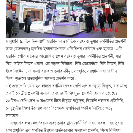
জানুয়ারি ৬: তিন দিনব্যাপী হারবিন আন্তর্জাতিক বরফ ও তুষার অর্থনীতির প্রদর্শনী
আজ (মঙ্গলবার) হারবিন ইন্টারন্যাশনাল এক্সিবিশন সেন্টারে শুরু হয়েছে। এটি
হারবিন পৌর সরকার আয়োজিত প্রথম বরফ ও তুষার অর্থনীতির প্রদর্শনী, যার
থিম ‘আইস লিঙ্কস ওয়ার্ল্ড, স্নো ড্যান্স ফিউচার—নিউ মোমেন্টাম, নিউ লিঙ্কস, নিউ
ইকোসিস্টেম”, যা সমগ্র বরফ ও তুষার ক্রীড়া, সংস্কৃতি, সরঞ্জাম এবং পর্যটন
শিল্প-শৃঙ্খলে অত্যাধুনিক সাফল্য প্রদর্শন করে।
এই এক্সপোটি মোট ২০ হাজার বর্গমিটারেরও বেশি এলাকা জুড়ে বিস্তৃত, যার মধ্যে
একটি কেন্দ্রীয় প্রদর্শনী এলাকা এবং ছয়টি থিমযুক্ত প্রদর্শনী এলাকা রয়েছে।
২০টিরও বেশি দেশ ও অঞ্চলের চীনে নিযুক্ত রাষ্ট্রদূত, বিদেশি শহরের প্রতিনিধি,
নেতৃস্থানীয় শিল্প উদ্যোগ এবং বিশেষজ্ঞ ওপণ্ডিতরা ‘আইস সিটি’তে জড়ো
হয়েছেন।
এ এক্সপোর লক্ষ্য হল ‘বরফ এবং তুষার প্লাস অর্থনীতি’ এবং ‘বরফ এবং তুষার
প্লাস প্রযুক্তি’ এর সমন্বিত উন্নয়ন অর্জনগুলোর ফলাফল প্রদর্শন, শিল্প বিনিময়