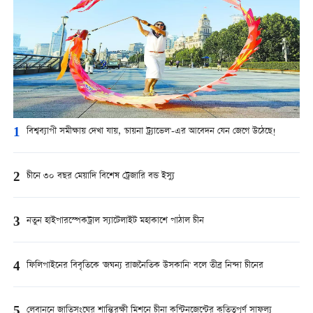
1
বিশ্বব্যাপী সমীক্ষায় দেখা যায়, 'চায়না ট্র্যাভেল'-এর আবেদন যেন জেগে উঠেছে!
2
চীনে ৩০ বছর মেয়াদি বিশেষ ট্রেজারি বন্ড ইস্যু
3
নতুন হাইপারস্পেকট্রাল স্যাটেলাইট মহাকাশে পাঠাল চীন
4
ফিলিপাইনের বিবৃতিকে 'জঘন্য রাজনৈতিক উসকানি' বলে তীব্র নিন্দা চীনের
5
লেবাননে জাতিসংঘের শান্তিরক্ষী মিশনে চীনা কন্টিনজেন্টের কৃতিত্বপূর্ণ সাফল্য