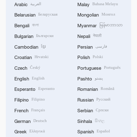
العربية
Bahasa Melayu
Arabic
Malay
Беларуская
Монгол
Belarusian
Mongolian
বাংলা
မြန်မာဘာသာ
Bengali
Myanmar
Български
नेपाली
Bulgarian
Nepali
ខ្មែរ
فارسی
Cambodian
Persian
Hrvatski
Polski
Croatian
Polish
Český
Português
Czech
Portuguese
English
پښتو
English
Pashto
Esperanto
Română
Esperanto
Romanian
Filipino
Русский
Filipino
Russian
Français
Српски
French
Serbian
Deutsch
සිංහල
German
Sinhala
Ελληνικά
Español
Greek
Spanish