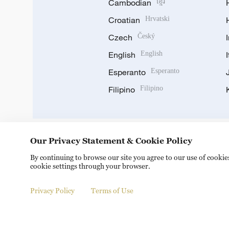
Cambodian
ខ្មែរ
Croatian
Hrvatski
Czech
Český
English
English
Esperanto
Esperanto
Filipino
Filipino
Our Privacy Statement & Cookie Policy
DOWNLOAD OUR APP
By continuing to browse our site you agree to our use of cooki
cookie settings through your browser.
Privacy Policy
Terms of Use
© China Radio International.CRI. All Rights Reserved. 16A S