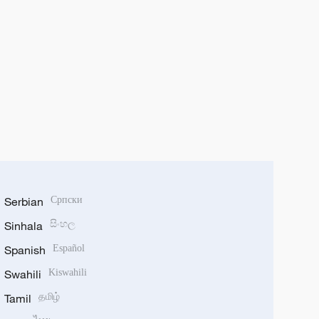
Serbian
Српски
Sinhala
සිංහල
Spanish
Español
Swahili
Kiswahili
Tamil
தமிழ்