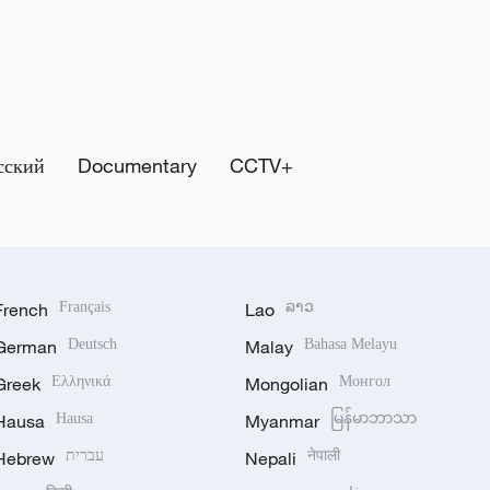
сский
Documentary
CCTV+
French
Français
Lao
ລາວ
German
Deutsch
Malay
Bahasa Melayu
Greek
Ελληνικά
Mongolian
Монгол
Hausa
Hausa
Myanmar
မြန်မာဘာသာ
Hebrew
עברית
Nepali
नेपाली