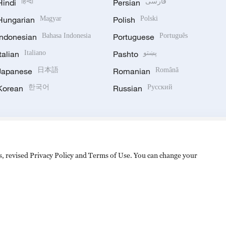
Hindi
हिन्दी
Persian
فارسی
Hungarian
Magyar
Polish
Polski
Indonesian
Bahasa Indonesia
Portuguese
Português
Italian
Italiano
Pashto
پښتو
Japanese
日本語
Romanian
Română
Korean
한국어
Russian
Русский
es, revised Privacy Policy and Terms of Use. You can change your
hijingshan Road, Beijing, China. 100040