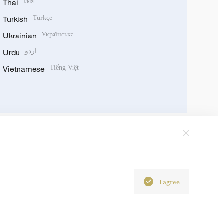
Thai
ไทย
Turkish
Türkçe
Ukrainian
Українська
Urdu
اردو
Vietnamese
Tiếng Việt
I agree