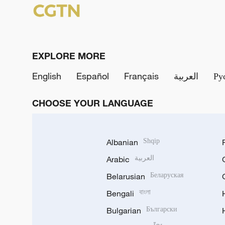
EXPLORE MORE
English
Español
Français
العربية
Ру
CHOOSE YOUR LANGUAGE
Albanian
Shqip
Arabic
العربية
Belarusian
Беларуская
Bengali
বাংলা
Bulgarian
Български