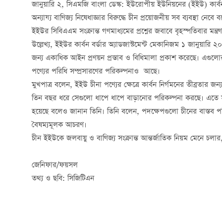
জানুয়ারি ২, সিএমজি বাংলা ডেস্ক: ইউরোপীয় ইউনিয়নের (ইইউ) কার্ব
অন্যায্য বাণিজ্য নিষেধাজ্ঞার বিরুদ্ধে চীন প্রয়োজনীয় সব ব্যবস্থা নেবে 
ইইউর সিবিএএম সংক্রান্ত গণমাধ্যমের প্রশ্নের জবাবে বৃহস্পতিবার মন্ত্
উল্লেখ্য, ইইউর কার্বন বর্ডার অ্যাডজাস্টমেন্ট মেকানিজম ১ জানুয়ারি
জন্য একাধিক আইন প্রণয়ন প্রস্তাব ও বিধিমালা প্রকাশ করেছে। এগুলোর
পণ্যের পরিধি সম্প্রসারণের পরিকল্পনাও আছে।
মুখপাত্র বলেন, ইইউ চীনা পণ্যের ক্ষেত্রে কার্বন নির্গমনের তীব্রতা
তিন বছর ধরে সেগুলো ধাপে ধাপে বাড়ানোর পরিকল্পনা করছে। এতে সবুজ
হয়েছে বলেও জানান তিনি। তিনি বলেন, পদক্ষেপগুলো চীনের বাস্তব পরিস
বৈষম্যমূলক আচরণ।
চীন ইইউকে জলবায়ু ও বাণিজ্য সংক্রান্ত আন্তর্জাতিক নিয়ম মেনে চ
জেনিফার/ফয়সল
তথ্য ও ছবি: সিজিটিএন