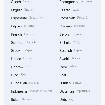
Český
Português
Czech
Portuguese
English
پښتو
English
Pashto
Esperanto
Română
Esperanto
Romanian
Filipino
Русский
Filipino
Russian
Français
Српски
French
Serbian
Deutsch
සිංහල
German
Sinhala
Ελληνικά
Español
Greek
Spanish
Hausa
Kiswahili
Hausa
Swahili
עברית
தமிழ்
Hebrew
Tamil
हिन्दी
ไทย
Hindi
Thai
Magyar
Türkçe
Hungarian
Turkish
Bahasa Indonesia
Українська
Indonesian
Ukrainian
Italiano
اردو
Italian
Urdu