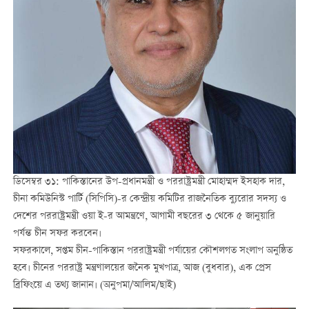
ডিসেম্বর ৩১: পাকিস্তানের উপ-প্রধানমন্ত্রী ও পররাষ্ট্রমন্ত্রী মোহাম্মদ ইসহাক দার,
চীনা কমিউনিস্ট পার্টি (সিপিসি)-র কেন্দ্রীয় কমিটির রাজনৈতিক ব্যুরোর সদস্য ও
দেশের পররাষ্ট্রমন্ত্রী ওয়া ই-র আমন্ত্রণে, আগামী বছরের ৩ থেকে ৫ জানুয়ারি
পর্যন্ত চীন সফর করবেন।
সফরকালে, সপ্তম চীন-পাকিস্তান পররাষ্ট্রমন্ত্রী পর্যায়ের কৌশলগত সংলাপ অনুষ্ঠিত
হবে। চীনের পররাষ্ট্র মন্ত্রণালয়ের জনৈক মুখপাত্র, আজ (বুধবার), এক প্রেস
ব্রিফিংয়ে এ তথ্য জানান। (অনুপমা/আলিম/ছাই)