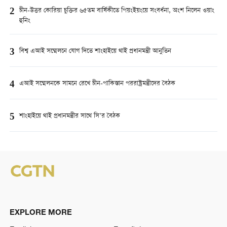
2
চীন-উত্তর কোরিয়া চুক্তির ৬৫তম বার্ষিকীতে পিয়ংইয়ংয়ে সংবর্ধনা, অংশ নিলেন ওয়াং
হুনিং
3
বিশ্ব এআই সম্মেলনে যোগ দিতে শাংহাইয়ে থাই প্রধানমন্ত্রী আনুতিন
4
এআই সম্মেলনকে সামনে রেখে চীন-পাকিস্তান পররাষ্ট্রমন্ত্রীদের বৈঠক
5
শাংহাইয়ে থাই প্রধানমন্ত্রীর সাথে সি’র বৈঠক
EXPLORE MORE