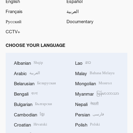
English
Español
Français
العربية
Русский
Documentary
CCTV+
CHOOSE YOUR LANGUAGE
Shqip
ລາວ
Albanian
Lao
العربية
Bahasa Melayu
Arabic
Malay
Беларуская
Монгол
Belarusian
Mongolian
বাংলা
မြန်မာဘာသာ
Bengali
Myanmar
Български
नेपाली
Bulgarian
Nepali
ខ្មែរ
فارسی
Cambodian
Persian
Hrvatski
Polski
Croatian
Polish