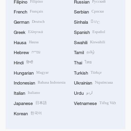
Filipino
Русский
Filipino
Russian
Français
Српски
French
Serbian
Deutsch
සිංහල
German
Sinhala
Ελληνικά
Español
Greek
Spanish
Hausa
Kiswahili
Hausa
Swahili
עברית
தமிழ்
Hebrew
Tamil
हिन्दी
ไทย
Hindi
Thai
Magyar
Türkçe
Hungarian
Turkish
Bahasa Indonesia
Українська
Indonesian
Ukrainian
Italiano
اردو
Italian
Urdu
日本語
Tiếng Việt
Japanese
Vietnamese
한국어
Korean