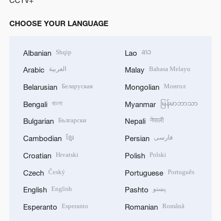
CCTV+
CHOOSE YOUR LANGUAGE
Shqip
ລາວ
Albanian
Lao
العربية
Bahasa Melayu
Arabic
Malay
Беларуская
Монгол
Belarusian
Mongolian
বাংলা
မြန်မာဘာသာ
Bengali
Myanmar
Български
नेपाली
Bulgarian
Nepali
ខ្មែរ
فارسی
Cambodian
Persian
Hrvatski
Polski
Croatian
Polish
Český
Português
Czech
Portuguese
English
پښتو
English
Pashto
Esperanto
Română
Esperanto
Romanian