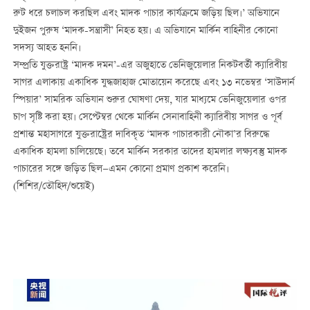
রুট ধরে চলাচল করছিল এবং মাদক পাচার কার্যক্রমে জড়িয় ছিল।’ অভিযানে
দুইজন পুরুষ ‘মাদক-সন্ত্রাসী’ নিহত হয়। এ অভিযানে মার্কিন বাহিনীর কোনো
সদস্য আহত হননি।
সম্প্রতি যুক্তরাষ্ট্র ‘মাদক দমন’-এর অজুহাতে ভেনিজুয়েলার নিকটবর্তী ক্যারিবীয়
সাগর এলাকায় একাধিক যুদ্ধজাহাজ মোতায়েন করেছে এবং ১৩ নভেম্বর ‘সাউদার্ন
স্পিয়ার’ সামরিক অভিযান শুরুর ঘোষণা দেয়, যার মাধ্যমে ভেনিজুয়েলার ওপর
চাপ সৃষ্টি করা হয়। সেপ্টেম্বর থেকে মার্কিন সেনাবাহিনী ক্যারিবীয় সাগর ও পূর্ব
প্রশান্ত মহাসাগরে যুক্তরাষ্ট্রের দাবিকৃত ‘মাদক পাচারকারী নৌকা’র বিরুদ্ধে
একাধিক হামলা চালিয়েছে। তবে মার্কিন সরকার তাদের হামলার লক্ষ্যবস্তু মাদক
পাচারের সঙ্গে জড়িত ছিল—এমন কোনো প্রমাণ প্রকাশ করেনি।
(শিশির/তৌহিদ/শুয়েই)