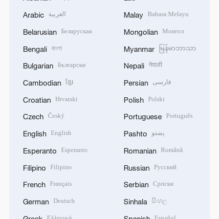
العربية
Bahasa Melayu
Arabic
Malay
Беларуская
Монгол
Belarusian
Mongolian
বাংলা
မြန်မာဘာသာ
Bengali
Myanmar
Български
नेपाली
Bulgarian
Nepali
ខ្មែរ
فارسی
Cambodian
Persian
Hrvatski
Polski
Croatian
Polish
Český
Português
Czech
Portuguese
English
پښتو
English
Pashto
Esperanto
Română
Esperanto
Romanian
Filipino
Русский
Filipino
Russian
Français
Српски
French
Serbian
Deutsch
සිංහල
German
Sinhala
Ελληνικά
Español
Greek
Spanish