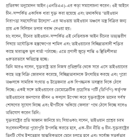
প্রতিরক্ষা অনুমোদন আইন (এনডিএএ)-এর কড়া সমালোচনা করেন। ওই আইনে
চীন-সম্পর্কিত একাধিক ধারা যুক্ত করা হয়েছে এবং তথাকথিত ‘তাইওয়ান
নিরাপত্তা সহযোগিতা উদ্যোগ’-এর আওতায় তাইওয়ান অঞ্চলে অস্ত্র বিক্রির জন্য
প্রায় এক বিলিয়ন ডলার বরাদ্দ দেওয়া হয়।
চাং বলেন, চীনের তাইওয়ান-সম্পর্কিত এই নেতিবাচক আইন চীনের অভ্যন্তরীণ
বিষয়ে অযৌক্তিক হস্তক্ষেপের শামিল এবং তাইওয়ানের বিচ্ছিন্নতাবাদী শক্তির
কাছে মারাত্মক ভুল বার্তা পাঠাচ্ছে। এতে প্রণালী জুড়ে শান্তি ও স্থিতিশীলতা
গুরুতরভাবে ক্ষতিগ্রস্ত হচ্ছে।
তিনি আরও বলেন, যুক্তরাষ্ট্র তার নিজস্ব প্রতিশ্রুতি থেকে সরে এসে তাইওয়ানের
কাছে অস্ত্র বিক্রি জোরদার করেছে, বিচ্ছিন্নতাবাদকে উৎসাহিত করছে এবং পুরো
অঞ্চলকে সামরিক সংঘাত ও উত্তেজনার এক বিপজ্জনক অবস্থার দিকে ঠেলে
দিচ্ছে। একই সঙ্গে তাইওয়ানের ডেমোক্রেটিক প্রগ্রেসিভ পার্টি (ডিপিপি) কর্তৃপক্ষ
তাইওয়ানের জনগণের জীবন ও কল্যাণ উপেক্ষা করে যুক্তরাষ্ট্রকে তাদের সর্বস্ব
শোষণের সুযোগ দিচ্ছে এবং দ্বীপটিকে ‘শুকিয়ে ফেলার’ পথে ঠেলে দিচ্ছে বলেও
অভিযোগ করেন তিনি।
যুক্তরাষ্ট্রের প্রতি আহ্বান জানিয়ে চাং সিয়াওকাং বলেন, তাইওয়ান প্রশ্নের চরম
সংবেদনশীলতা পুরোপুরি উপলব্ধি করতে হবে, এক-চীন নীতি ও চীন-যুক্তরাষ্ট্রের
তিনটি যৌথ ইশতেহার আন্তরিকভাবে মেনে চলতে হবে এবং সর্বোচ্চ সতর্কতার