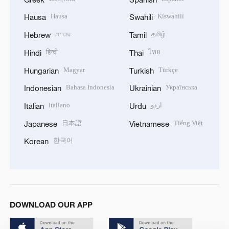
Hausa
Kiswahili
Hausa
Swahili
עברית
தமிழ்
Hebrew
Tamil
हिन्दी
ไทย
Hindi
Thai
Magyar
Türkçe
Hungarian
Turkish
Bahasa Indonesia
Українська
Indonesian
Ukrainian
Italiano
اردو
Italian
Urdu
日本語
Tiếng Việt
Japanese
Vietnamese
한국어
Korean
DOWNLOAD OUR APP