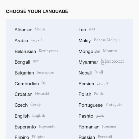
CHOOSE YOUR LANGUAGE
Shqip
ລາວ
Albanian
Lao
العربية
Bahasa Melayu
Arabic
Malay
Беларуская
Монгол
Belarusian
Mongolian
বাংলা
မြန်မာဘာသာ
Bengali
Myanmar
Български
नेपाली
Bulgarian
Nepali
ខ្មែរ
فارسی
Cambodian
Persian
Hrvatski
Polski
Croatian
Polish
Český
Português
Czech
Portuguese
English
پښتو
English
Pashto
Esperanto
Română
Esperanto
Romanian
Filipino
Русский
Filipino
Russian