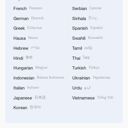
Français
Српски
French
Serbian
Deutsch
සිංහල
German
Sinhala
Ελληνικά
Español
Greek
Spanish
Hausa
Kiswahili
Hausa
Swahili
עברית
தமிழ்
Hebrew
Tamil
हिन्दी
ไทย
Hindi
Thai
Magyar
Türkçe
Hungarian
Turkish
Bahasa Indonesia
Українська
Indonesian
Ukrainian
Italiano
اردو
Italian
Urdu
日本語
Tiếng Việt
Japanese
Vietnamese
한국어
Korean