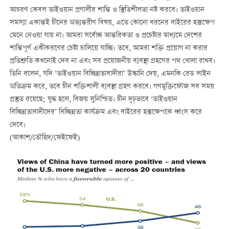
আচরণ কেবল তাইওয়ান প্রণালীর শান্তি ও স্থিতিশীলতা নষ্ট করবে। তাইওয়ান
সমস্যা একান্তই চীনের অভ্যন্তরীণ বিষয়, এতে কোনো ধরনের বাইরের হস্তক্ষেপ
মেনে নেওয়া যায় না। আমরা সর্বোচ্চ আন্তরিকতা ও প্রচেষ্টার মাধ্যমে দেশের
শান্তিপূর্ণ একীকরণের চেষ্টা চালিয়ে যাচ্ছি। তবে, আমরা শক্তি প্রয়োগ না করার
প্রতিশ্রুতি কখনোই দেব না এবং সব প্রয়োজনীয় ব্যবস্থা গ্রহণের পথ খোলা রাখব।
তিনি বলেন, যদি ‘তাইওয়ান বিচ্ছিন্নতাবাদীরা’ উস্কানি দেয়, এমনকি রেড লাইন
অতিক্রম করে, তবে চীন শক্তিশালী ব্যবস্থা গ্রহণ করবে। গণমুক্তিফৌজ সব সময়
প্রস্তুত রয়েছে; যুদ্ধ হলে, বিজয় সুনিশ্চিত। চীন দৃঢ়ভাবে ‘তাইওয়ান
বিচ্ছিন্নতাবাদীদের’ বিচ্ছিন্নতা কার্যক্রম এবং বাইরের হস্তক্ষেপকে ধ্বংস করে
দেবে।
(আকাশ/তৌহিদ/ফেইফেই)