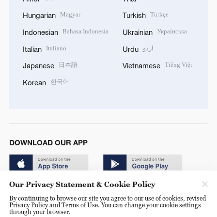
Magyar
Türkçe
Hungarian
Turkish
Bahasa Indonesia
Українська
Indonesian
Ukrainian
Italiano
اردو
Italian
Urdu
日本語
Tiếng Việt
Japanese
Vietnamese
한국어
Korean
DOWNLOAD OUR APP
Our Privacy Statement & Cookie Policy
By continuing to browse our site you agree to our use of cookies, revised
Privacy Policy and Terms of Use. You can change your cookie settings
through your browser.
© China Radio International.CRI. All Rights Reserved. 16A