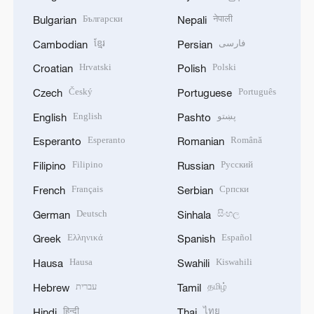
Български
नेपाली
Bulgarian
Nepali
ខ្មែរ
فارسی
Cambodian
Persian
Hrvatski
Polski
Croatian
Polish
Český
Português
Czech
Portuguese
English
پښتو
English
Pashto
Esperanto
Română
Esperanto
Romanian
Filipino
Русский
Filipino
Russian
Français
Српски
French
Serbian
Deutsch
සිංහල
German
Sinhala
Ελληνικά
Español
Greek
Spanish
Hausa
Kiswahili
Hausa
Swahili
עברית
தமிழ்
Hebrew
Tamil
हिन्दी
ไทย
Hindi
Thai