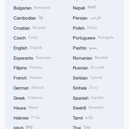
Български
नेपाली
Bulgarian
Nepali
ខ្មែរ
فارسی
Cambodian
Persian
Hrvatski
Polski
Croatian
Polish
Český
Português
Czech
Portuguese
English
پښتو
English
Pashto
Esperanto
Română
Esperanto
Romanian
Filipino
Русский
Filipino
Russian
Français
Српски
French
Serbian
Deutsch
සිංහල
German
Sinhala
Ελληνικά
Español
Greek
Spanish
Hausa
Kiswahili
Hausa
Swahili
עברית
தமிழ்
Hebrew
Tamil
हिन्दी
ไทย
Hindi
Thai