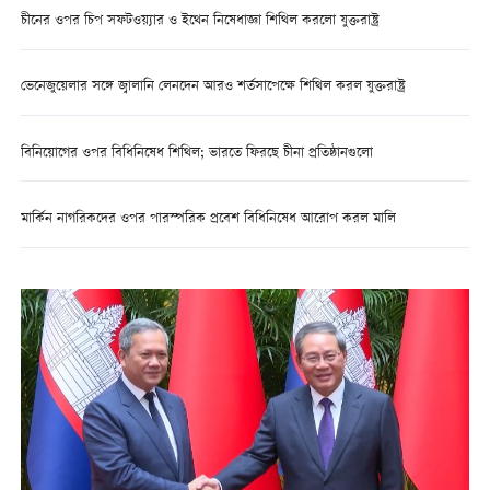
চীনের ওপর চিপ সফটওয়্যার ও ইথেন নিষেধাজ্ঞা শিথিল করলো যুক্তরাষ্ট্র
ভেনেজুয়েলার সঙ্গে জ্বালানি লেনদেন আরও শর্তসাপেক্ষে শিথিল করল যুক্তরাষ্ট্র
বিনিয়োগের ওপর বিধিনিষেধ শিথিল; ভারতে ফিরছে চীনা প্রতিষ্ঠানগুলো
মার্কিন নাগরিকদের ওপর পারস্পরিক প্রবেশ বিধিনিষেধ আরোপ করল মালি