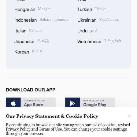
Magyar
Türkçe
Hungarian
Turkish
Bahasa Indonesia
Українська
Indonesian
Ukrainian
Italiano
اردو
Italian
Urdu
日本語
Tiếng Việt
Japanese
Vietnamese
한국어
Korean
DOWNLOAD OUR APP
Our Privacy Statement & Cookie Policy
By continuing to browse our site you agree to our use of cookies, revised
Privacy Policy and Terms of Use. You can change your cookie settings
through your browser.
© China Radio International.CRI. All Rights Reserved. 16A