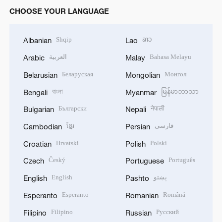
CHOOSE YOUR LANGUAGE
Shqip
ລາວ
Albanian
Lao
العربية
Bahasa Melayu
Arabic
Malay
Беларуская
Монгол
Belarusian
Mongolian
বাংলা
မြန်မာဘာသာ
Bengali
Myanmar
Български
नेपाली
Bulgarian
Nepali
ខ្មែរ
فارسی
Cambodian
Persian
Hrvatski
Polski
Croatian
Polish
Český
Português
Czech
Portuguese
English
پښتو
English
Pashto
Esperanto
Română
Esperanto
Romanian
Filipino
Русский
Filipino
Russian