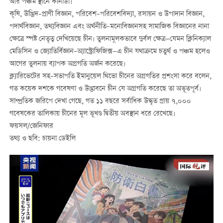
আর পঞ্চম স্থানে কানাডা।
কৃষি, উদ্ভিদ–প্রাণী বিজ্ঞান, পরিবেশ–পরিবেশবিদ্যা, রসায়ন ও উপাদান বিজ্ঞান,
পদার্থবিজ্ঞান, তথ্যবিজ্ঞান এবং অর্থনীতি–মনোবিজ্ঞানসহ সামাজিক বিজ্ঞানের নানা
ক্ষেত্রে স্পষ্ট নেতৃত্ব দেখিয়েছে চীন। তুলনামূলকভাবে দুর্বল ক্ষেত্র—যেমন ক্লিনিক্যাল
মেডিসিন ও জ্যোতির্বিজ্ঞান–অ্যাস্ট্রোফিজিক্স—এ চীন যথাক্রমে চতুর্থ ও পঞ্চম হলেও
আগের তুলনায় ব্যাপক অগ্রগতি অর্জন করেছে।
ক্ল্যারিভেটের সহ–সভাপতি ইমানুয়েল থিভো চীনের অগ্রগতির প্রশংসা করে বলেন,
গত কয়েক দশকে গবেষণা ও উদ্ভাবনে চীন যে অগ্রগতি করেছে তা অভূতপূর্ব।
সাম্প্রতিক জরিপে দেখা গেছে, গত ১১ বছরে সর্বাধিক উদ্ধৃত প্রায় ৭,০০০
গবেষকের তালিকায় চীনের মূল ভূখণ্ড দ্বিতীয় অবস্থান ধরে রেখেছে।
ফয়সল/জেনিফার
তথ্য ও ছবি: চায়না ডেইলি