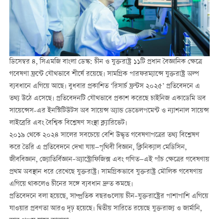
ডিসেম্বর ৪, সিএমজি বাংলা ডেস্ক: চীন ও যুক্তরাষ্ট্র ১১টি প্রধান বৈজ্ঞানিক ক্ষেত্রে
গবেষণা ফ্রন্টে যৌথভাবে শীর্ষে রয়েছে। সামগ্রিক পারফরম্যান্সে যুক্তরাষ্ট্র অল্প
ব্যবধানে এগিয়ে আছে। বুধবার প্রকাশিত ‘রিসার্চ ফ্রন্টস ২০২৫’ প্রতিবেদনে এ
তথ্য উঠে এসেছে। প্রতিবেদনটি যৌথভাবে প্রকাশ করেছে চাইনিজ একাডেমি অব
সায়েন্সেস-এর ইনস্টিটিউটস অব সায়েন্স অ্যান্ড ডেভেলপমেন্ট ও ন্যাশনাল সায়েন্স
লাইব্রেরি এবং বৈশ্বিক বিশ্লেষণ সংস্থা ক্ল্যারিভেট।
২০১৯ থেকে ২০২৪ সালের সবচেয়ে বেশি উদ্ধৃত গবেষণাপত্রের তথ্য বিশ্লেষণ
করে তৈরি এ প্রতিবেদনে দেখা যায়—পৃথিবী বিজ্ঞান, ক্লিনিক্যাল মেডিসিন,
জীববিজ্ঞান, জ্যোতির্বিজ্ঞান–অ্যাস্ট্রোফিজিক্স এবং গণিত—এই পাঁচ ক্ষেত্রের গবেষণায়
প্রথম অবস্থান ধরে রেখেছে যুক্তরাষ্ট্র। সামগ্রিকভাবে যুক্তরাষ্ট্র মৌলিক গবেষণায়
এগিয়ে থাকলেও চীনের সঙ্গে ব্যবধান দ্রুত কমছে।
প্রতিবেদনে বলা হয়েছে, সাম্প্রতিক বছরগুলোয় চীন–যুক্তরাষ্ট্রের পাশাপাশি এগিয়ে
যাওয়ার প্রবণতা আরও দৃঢ় হয়েছে। দ্বিতীয় সারিতে রয়েছে যুক্তরাজ্য ও জার্মানি,