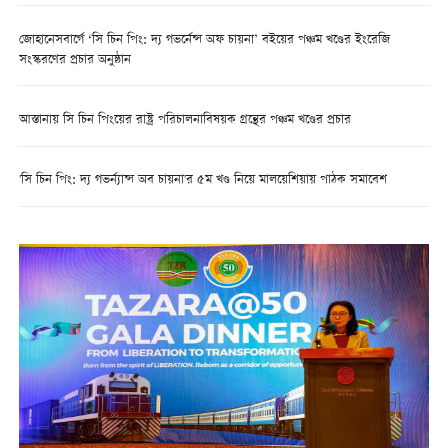
জোহানেসবার্গে ‘সি চিন পিং: দ্য গভর্নেন্স অফ চায়না’ বইয়ের পঞ্চম খণ্ডের ইংরেজি
সংস্করণের প্রচার অনুষ্ঠান
আস্তানায় সি চিন পিংয়ের রাষ্ট্র পরিচালনাবিষয়ক গ্রন্থের পঞ্চম খণ্ডের প্রচার
'সি চিন পিং: দ্য গভর্ন্যান্স অব চায়না'র ৫ম খণ্ড নিয়ে মালয়েশিয়ায় পাঠক সমাবেশ