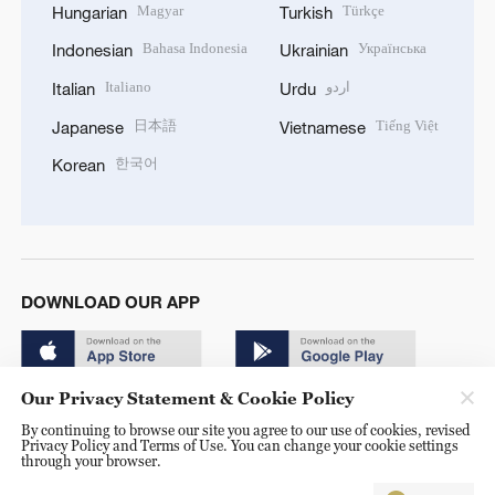
Magyar
Türkçe
Hungarian
Turkish
Bahasa Indonesia
Українська
Indonesian
Ukrainian
Italiano
اردو
Italian
Urdu
日本語
Tiếng Việt
Japanese
Vietnamese
한국어
Korean
DOWNLOAD OUR APP
Our Privacy Statement & Cookie Policy
By continuing to browse our site you agree to our use of cookies, revised
Privacy Policy and Terms of Use. You can change your cookie settings
through your browser.
© China Radio International.CRI. All Rights Reserved. 16A
Shijingshan Road, Beijing, China. 100040