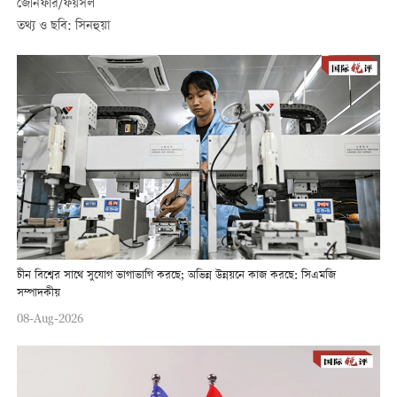
জেনিফার/ফয়সল
তথ্য ও ছবি: সিনহুয়া
চীন বিশ্বের সাথে সুযোগ ভাগাভাগি করছে; অভিন্ন উন্নয়নে কাজ করছে: সিএমজি
সম্পাদকীয়
08-Aug-2026