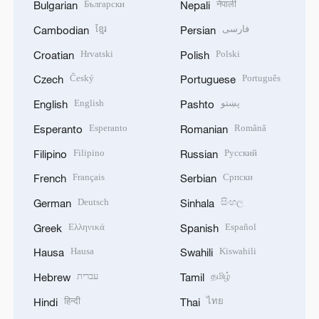
Български
नेपाली
Bulgarian
Nepali
ខ្មែរ
فارسی
Cambodian
Persian
Hrvatski
Polski
Croatian
Polish
Český
Português
Czech
Portuguese
English
پښتو
English
Pashto
Esperanto
Română
Esperanto
Romanian
Filipino
Русский
Filipino
Russian
Français
Српски
French
Serbian
Deutsch
සිංහල
German
Sinhala
Ελληνικά
Español
Greek
Spanish
Hausa
Kiswahili
Hausa
Swahili
עברית
தமிழ்
Hebrew
Tamil
हिन्दी
ไทย
Hindi
Thai