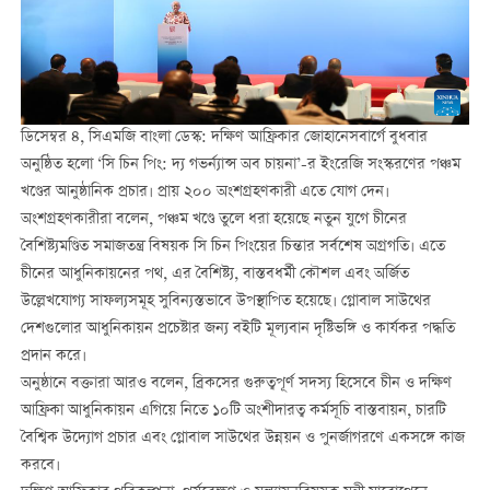
ডিসেম্বর ৪, সিএমজি বাংলা ডেস্ক: দক্ষিণ আফ্রিকার জোহানেসবার্গে বুধবার
অনুষ্ঠিত হলো ‘সি চিন পিং: দ্য গভর্ন্যান্স অব চায়না’-র ইংরেজি সংস্করণের পঞ্চম
খণ্ডের আনুষ্ঠানিক প্রচার। প্রায় ২০০ অংশগ্রহণকারী এতে যোগ দেন।
অংশগ্রহণকারীরা বলেন, পঞ্চম খণ্ডে তুলে ধরা হয়েছে নতুন যুগে চীনের
বৈশিষ্ট্যমণ্ডিত সমাজতন্ত্র বিষয়ক সি চিন পিংয়ের চিন্তার সর্বশেষ অগ্রগতি। এতে
চীনের আধুনিকায়নের পথ, এর বৈশিষ্ট্য, বাস্তবধর্মী কৌশল এবং অর্জিত
উল্লেখযোগ্য সাফল্যসমূহ সুবিন্যস্তভাবে উপস্থাপিত হয়েছে। গ্লোবাল সাউথের
দেশগুলোর আধুনিকায়ন প্রচেষ্টার জন্য বইটি মূল্যবান দৃষ্টিভঙ্গি ও কার্যকর পদ্ধতি
প্রদান করে।
অনুষ্ঠানে বক্তারা আরও বলেন, ব্রিকসের গুরুত্বপূর্ণ সদস্য হিসেবে চীন ও দক্ষিণ
আফ্রিকা আধুনিকায়ন এগিয়ে নিতে ১০টি অংশীদারত্ব কর্মসূচি বাস্তবায়ন, চারটি
বৈশ্বিক উদ্যোগ প্রচার এবং গ্লোবাল সাউথের উন্নয়ন ও পুনর্জাগরণে একসঙ্গে কাজ
করবে।