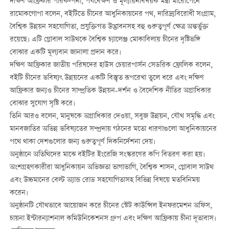
দক্ষিণ আফ্রিকার পরিকল্পনা, পর্যবেক্ষণ ও মূল্যায়নবিষয়ক মন্ত্রী মারোপেনে
রামোকগোপা বলেন, বইটিতে চীনের আধুনিকায়নের পথ, দারিদ্র্যবিরোধী সংগ্রাম,
বৈশ্বিক উন্নয়ন সহযোগিতা, প্রযুক্তিগত উদ্ভাবনসহ বহু গুরুত্বপূর্ণ ক্ষেত্র অন্তর্ভুক্ত
রয়েছে। এটি গ্লোবাল সাউথকে বৈশ্বিক চ্যালেঞ্জ মোকাবিলায় চীনের দৃষ্টিভঙ্গি
বোঝার একটি মূল্যবান জানালা প্রদান করে।
দক্ষিণ আফ্রিকার জাতীয় পরিষদের হাউস চেয়ারপার্সন সেডরিক ফ্রোলিক বলেন,
বইটি চীনের ভবিষ্যৎ উন্নয়নের একটি বিস্তৃত রূপরেখা তুলে ধরে এবং দক্ষিণ
আফ্রিকার জন্যও চীনের সাম্প্রতিক উন্নয়ন-দর্শন ও বৈদেশিক নীতির অগ্রাধিকার
বোঝার সুযোগ সৃষ্টি করে।
তিনি আরও বলেন, মানুষকে অগ্রাধিকার দেওয়া, সবুজ উন্নয়ন, যৌথ সমৃদ্ধি এবং
মানবজাতির অভিন্ন ভবিষ্যতের সম্প্রদায় গঠনের মতো ধারণাগুলো আধুনিকায়নের
পথে থাকা দেশগুলোর জন্য গুরুত্বপূর্ণ দিকনির্দেশনা দেয়।
অনুষ্ঠানে অতিথিদের মাঝে বইটির ইংরেজি সংস্করণের কপি বিতরণ করা হয়।
অংশগ্রহণকারীরা আধুনিকায়ন অভিজ্ঞতা ভাগাভাগি, বৈশ্বিক শাসন, গ্লোবাল সাউথ
এবং উচ্চমানের বেল্ট অ্যান্ড রোড সহযোগিতাসহ বিভিন্ন বিষয়ে মতবিনিময়
করেন।
অনুষ্ঠানটি যৌথভাবে আয়োজন করে চীনের স্টেট কাউন্সিল ইনফরমেশন অফিস,
চায়না ইন্টারন্যাশনাল কমিউনিকেশনস গ্রুপ এবং দক্ষিণ আফ্রিকায় চীনা দূতাবাস।