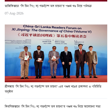
তাজিকিস্তানে ‘সি চিন পিং: দ্য গভর্ন্যান্স অব চায়না’র পঞ্চম খণ্ড নিয়ে পাঠচক্র
07-Aug-2026
শ্রীলঙ্কায় ‘সি চিন পিং: দ্য গভর্ন্যান্স অব চায়না’-এর পঞ্চম খণ্ডের প্রকাশনা ও পরিচিতি
অনুষ্ঠান
কিরগিজস্তানে ‘সি চিন পিং: দ্য গভর্ন্যান্স অব চায়না’র পঞ্চম খণ্ড নিয়ে আলোচনা সভা