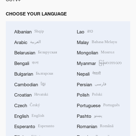
CHOOSE YOUR LANGUAGE
Shqip
ລາວ
Albanian
Lao
العربية
Bahasa Melayu
Arabic
Malay
Беларуская
Монгол
Belarusian
Mongolian
বাংলা
မြန်မာဘာသာ
Bengali
Myanmar
Български
नेपाली
Bulgarian
Nepali
ខ្មែរ
فارسی
Cambodian
Persian
Hrvatski
Polski
Croatian
Polish
Český
Português
Czech
Portuguese
English
پښتو
English
Pashto
Esperanto
Română
Esperanto
Romanian