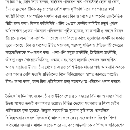
সি চিন পিং জোর দিয়ে বলেন, বাইরের পরিবেশ যত পরিবর্তনই হোক না কেন,
চীন ও ফ্রান্সের উচিত বড় দেশের কৌশলগত দৃষ্টিভঙ্গি নিয়ে পরস্পরের স্বার্থ
সংশ্লিষ্ট বিষয়ে পারস্পরিক সমর্থন করা এবং চীন ও ফ্রান্সের সম্পর্কের রাজনৈতিক
ভিত্তি রক্ষা করা। চীনের কমিউনিস্ট পার্টির ২০তম কেন্দ্রীয় কমিটির চতুর্থ পূর্ণাঙ্গ
অধিবেশনে ১৫তম পাঁচসালা পরিকল্পনা গৃহীত হয়েছে, যা আগামী ৫ বছরে চীনের
উন্নয়নের জন্য দিকনির্দেশনা দিয়েছে এবং বিশ্বের কাছে সুযোগের একটি তালিকাও
তুলে ধরেছে। চীন ও ফ্রান্সের উচিত মহাকাশ, পরমাণু শক্তিসহ ঐতিহ্যবাহী ক্ষেত্রের
সহযোগিতাকে সম্প্রসারণ করা। পাশাপাশি সবুজ অর্থনীতি, ডিজিটাল অর্থনীতি,
জীবাণু ওষুধ (বায়োমেডিসিন), এআই এবং নতুন জ্বালানি ক্ষেত্রের সহযোগিতা
আরও বাড়ানো উচিত। চীন ফ্রান্সের আরও বেশি উন্নত মানের পণ্য আমদানি করতে
এবং আরও বেশি ফরাসি প্রতিষ্ঠানের চীনে বিনিয়োগকে স্বাগত জানাতে আগ্রহী।
চীনও আশা করে, ফ্রান্স চীনা প্রতিষ্ঠানের জন্য ন্যায়সংগত পরিবেশ প্রদান করবে।
বৈঠকে সি চিন পিং বলেন, চীন ও ইউরোপের ৫০ বছরের বিনিময় ও সহযোগিতা
উভয় পক্ষের জন্যই কল্যাণকর হয়েছে। বিভিন্ন দেশের সরবরাহ ও শিল্প চেইন
গভীরভাবে যুক্ত হয়েছে। উন্মুক্ত সহযোগিতা সুযোগ সৃষ্টি করে, অন্যদিকে
বিচ্ছিন্নতাবাদ কেবল নিজেকেই আলাদা করে দেয়। সংরক্ষণবাদ বিশ্বের শিল্প
কাঠামোর সমস্যা সমাধান করতে পারে না, বরং আন্তর্জাতিক বাণিজ্যিক পরিবেশের