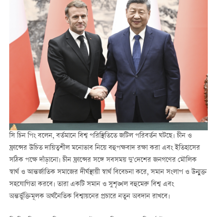
সি চিন পিং বলেন, বর্তমানে বিশ্ব পরিস্থিতিতে জটিল পরিবর্তন ঘটছে। চীন ও
ফ্রান্সের উচিত দায়িত্বশীল মনোভাব নিয়ে বহুপক্ষবাদ রক্ষা করা এবং ইতিহাসের
সঠিক পক্ষে দাঁড়ানো। চীন ফ্রান্সের সঙ্গে সবসময় দু’দেশের জনগণের মৌলিক
স্বার্থ ও আন্তর্জাতিক সমাজের দীর্ঘস্থায়ী স্বার্থ বিবেচনা করে, সমান সংলাপ ও উন্মুক্ত
সহযোগিতা করবে। তারা একটি সমান ও সুশৃঙ্খল বহুমেরু বিশ্ব এবং
অন্তর্ভুক্তিমূলক অর্থনৈতিক বিশ্বায়নের প্রচারে নতুন অবদান রাখবে।