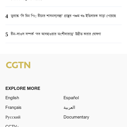
4
তুরস্কে ‘সি চিন পিং: চীনের শাসনব্যবস্থা’ গ্রন্থের পঞ্চম খণ্ড ইতিবাচক সাড়া পেয়েছে
5
চীন-লাওস সম্পর্ক ‘সব আবহাওয়ার অংশীদারত্বে’ উন্নীত করার ঘোষণা
EXPLORE MORE
English
Español
Français
العربية
Русский
Documentary
CCTV+