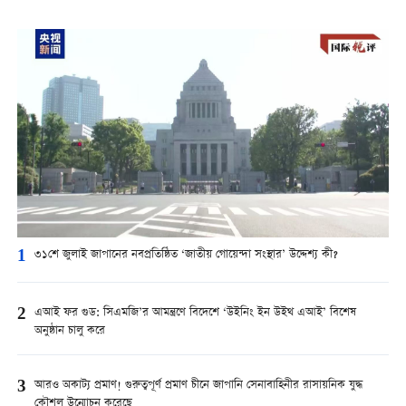
1
৩১শে জুলাই জাপানের নবপ্রতিষ্ঠিত ‘জাতীয় গোয়েন্দা সংস্থার’ উদ্দেশ্য কী?
2
এআই ফর গুড: সিএমজি’র আমন্ত্রণে বিদেশে ‘উইনিং ইন উইথ এআই’ বিশেষ
অনুষ্ঠান চালু করে
3
আরও অকাট্য প্রমাণ! গুরুত্বপূর্ণ প্রমাণ চীনে জাপানি সেনাবাহিনীর রাসায়নিক যুদ্ধ
কৌশল উন্মোচন করেছে