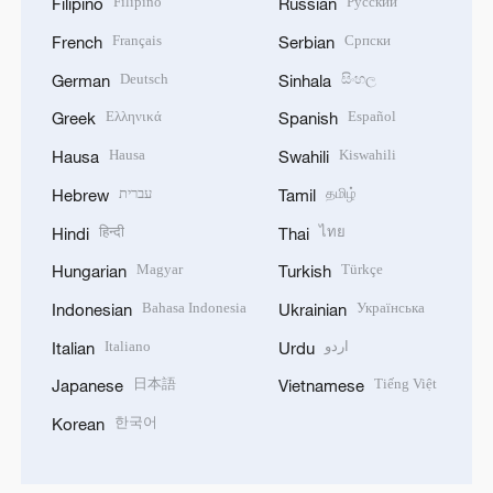
Filipino
Русский
Filipino
Russian
Français
Српски
French
Serbian
Deutsch
සිංහල
German
Sinhala
Ελληνικά
Español
Greek
Spanish
Hausa
Kiswahili
Hausa
Swahili
עברית
தமிழ்
Hebrew
Tamil
हिन्दी
ไทย
Hindi
Thai
Magyar
Türkçe
Hungarian
Turkish
Bahasa Indonesia
Українська
Indonesian
Ukrainian
Italiano
اردو
Italian
Urdu
日本語
Tiếng Việt
Japanese
Vietnamese
한국어
Korean