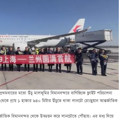
 প্রথমবারের মতো উঁচু মালভূমির বিমানবন্দরে বাণিজ্যিক ফ্লাইট পরিচালনা
ঠ থেকে প্রায় ১ হাজার ৯৪০ মিটার উঁচুতে থাকা লানচৌ চোংছুয়ান আন্তর্জাতিক
্তর্জাতিক বিমানবন্দর থেকে উড্ডয়ন করে লানচৌতে পৌঁছায়। এর মধ্য দিয়ে