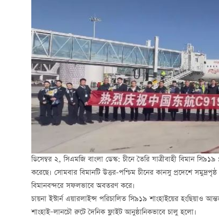
ডিসেম্বর ২, সিএমজি বাংলা ডেস্ক: চীনে তৈরি যাত্রীবাহী বিমান সি৯১৯
করেছে। সোমবার বিমানটি উত্তর-পশ্চিম চীনের কানসু প্রদেশে সমুদ্রপৃষ্
বিমানবন্দরে সফলভাবে অবতরণ করে।
চায়না ইস্টার্ন এয়ারলাইন্স পরিচালিত সি৯১৯ শাংহাইয়ের হংছিয়াও আন
শাংহাই–লানচৌ রুটে দৈনিক ফ্লাইট আনুষ্ঠানিকভাবে চালু হলো।