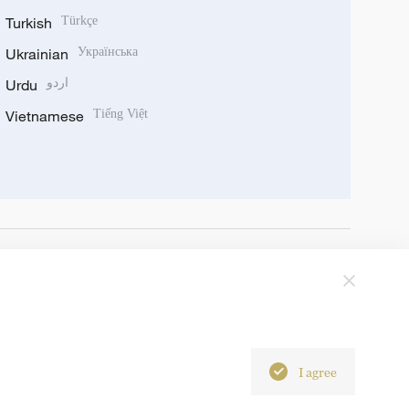
Turkish
Türkçe
Ukrainian
Українська
Urdu
اردو
Vietnamese
Tiếng Việt
I agree