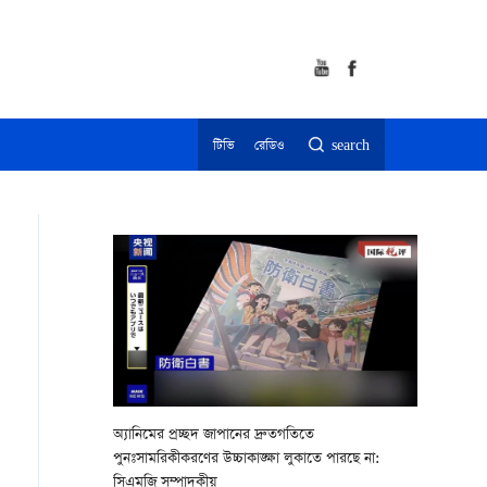
টিভি
রেডিও
search
অ্যানিমের প্রচ্ছদ জাপানের দ্রুতগতিতে
পুনঃসামরিকীকরণের উচ্চাকাঙ্ক্ষা লুকাতে পারছে না:
সিএমজি সম্পাদকীয়