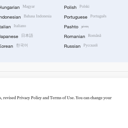
Hungarian
Magyar
Polish
Polski
Indonesian
Bahasa Indonesia
Portuguese
Português
Italian
Italiano
Pashto
پښتو
Japanese
日本語
Romanian
Română
Korean
한국어
Russian
Русский
es, revised Privacy Policy and Terms of Use. You can change your
hijingshan Road, Beijing, China. 100040