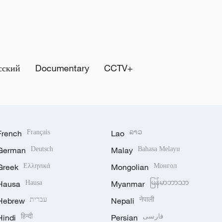
сский
Documentary
CCTV+
French
Français
Lao
ລາວ
German
Deutsch
Malay
Bahasa Melayu
Greek
Ελληνικά
Mongolian
Монгол
Hausa
Hausa
Myanmar
မြန်မာဘာသာ
Hebrew
עברית
Nepali
नेपाली
Hindi
हिन्दी
Persian
فارسی