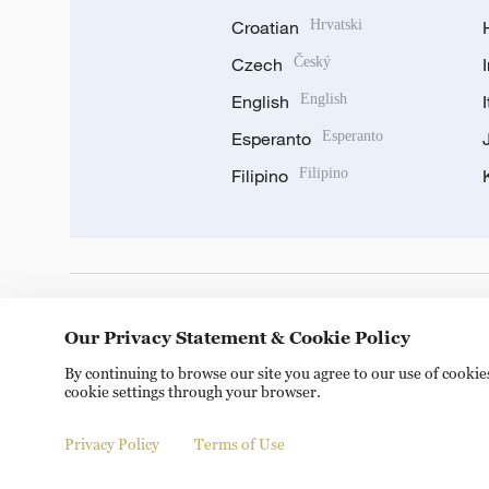
Croatian
Hrvatski
Czech
Český
English
English
Esperanto
Esperanto
Filipino
Filipino
DOWNLOAD OUR APP
Our Privacy Statement & Cookie Policy
By continuing to browse our site you agree to our use of cooki
cookie settings through your browser.
Privacy Policy
Terms of Use
© China Radio International.CRI. All Rights Reserved. 16A S