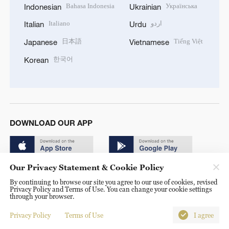
Bahasa Indonesia
Українська
Indonesian
Ukrainian
Italiano
اردو
Italian
Urdu
日本語
Tiếng Việt
Japanese
Vietnamese
한국어
Korean
DOWNLOAD OUR APP
Our Privacy Statement & Cookie Policy
By continuing to browse our site you agree to our use of cookies, revised
Privacy Policy and Terms of Use. You can change your cookie settings
through your browser.
© China Radio International.CRI. All Rights Reserved. 16A
Shijingshan Road, Beijing, China. 100040
Privacy Policy
Terms of Use
I agree