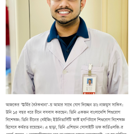
আজকের ‘ঊর্মির বৈঠকখানা’-য় আমার সাথে যোগ দিচ্ছেন ডাঃ নাজমুস সাকিব।
উনি ১৫ বছর ধরে চীনে বসবাস করছেন। তিনি একজন বাংলাদেশি শিশুরোগ
বিশেষজ্ঞ। তিনি চীনের বেইজিং ইউনিভার্সিটি ফার্স্ট হসপিটালে শিশুরোগ বিশেষজ্ঞ
হিসেবে কর্মরত রয়েছেন। এ ছাড়া, তিনি এশিয়ান সোসাইটি অফ কার্ডিওলজি-র