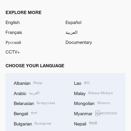
EXPLORE MORE
English
Español
Français
العربية
Русский
Documentary
CCTV+
CHOOSE YOUR LANGUAGE
Shqip
ລາວ
Albanian
Lao
العربية
Bahasa Melayu
Arabic
Malay
Беларуская
Монгол
Belarusian
Mongolian
বাংলা
မြန်မာဘာသာ
Bengali
Myanmar
Български
नेपाली
Bulgarian
Nepali