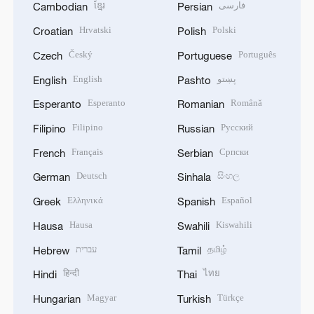
ខ្មែរ
فارسی
Cambodian
Persian
Hrvatski
Polski
Croatian
Polish
Český
Português
Czech
Portuguese
English
پښتو
English
Pashto
Esperanto
Română
Esperanto
Romanian
Filipino
Русский
Filipino
Russian
Français
Српски
French
Serbian
Deutsch
සිංහල
German
Sinhala
Ελληνικά
Español
Greek
Spanish
Hausa
Kiswahili
Hausa
Swahili
עברית
தமிழ்
Hebrew
Tamil
हिन्दी
ไทย
Hindi
Thai
Magyar
Türkçe
Hungarian
Turkish