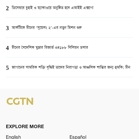
2
ডিসেম্বরে চুহাই ও ম্যাকাওয়ে অনুষ্ঠিত হবে এআইই এক্সপো
3
আর্কটিকে চীনের ‘সুয়েলং ২’-এর নতুন মিশন শুরু
4
চীনের বৈদেশিক মুদ্রার রিজার্ভ ৩৪১৮৮ বিলিয়ন ডলার
5
জাপানের সামরিক শক্তি বৃদ্ধিই তাদের নিরাপত্তা ও আঞ্চলিক শান্তির জন্য হুমকি: চীন
EXPLORE MORE
English
Español