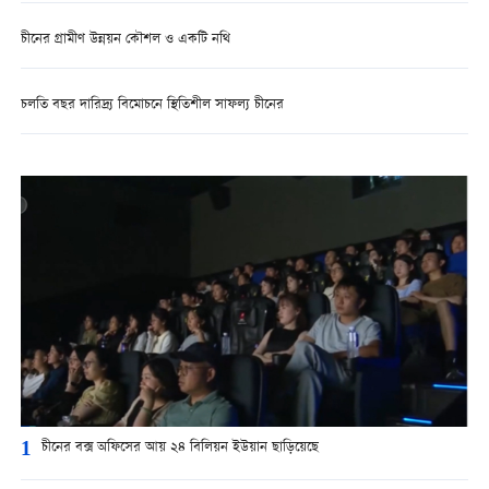
চীনের গ্রামীণ উন্নয়ন কৌশল ও একটি নথি
চলতি বছর দারিদ্র্য বিমোচনে স্থিতিশীল সাফল্য চীনের
1
চীনের বক্স অফিসের আয় ২৪ বিলিয়ন ইউয়ান ছাড়িয়েছে