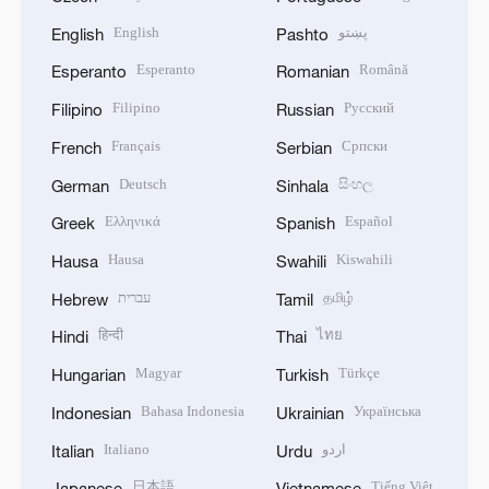
English
پښتو
English
Pashto
Esperanto
Română
Esperanto
Romanian
Filipino
Русский
Filipino
Russian
Français
Српски
French
Serbian
Deutsch
සිංහල
German
Sinhala
Ελληνικά
Español
Greek
Spanish
Hausa
Kiswahili
Hausa
Swahili
עברית
தமிழ்
Hebrew
Tamil
हिन्दी
ไทย
Hindi
Thai
Magyar
Türkçe
Hungarian
Turkish
Bahasa Indonesia
Українська
Indonesian
Ukrainian
Italiano
اردو
Italian
Urdu
日本語
Tiếng Việt
Japanese
Vietnamese