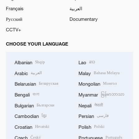
Français
العربية
Русский
Documentary
CCTV+
CHOOSE YOUR LANGUAGE
Shqip
ລາວ
Albanian
Lao
العربية
Bahasa Melayu
Arabic
Malay
Беларуская
Монгол
Belarusian
Mongolian
বাংলা
မြန်မာဘာသာ
Bengali
Myanmar
Български
नेपाली
Bulgarian
Nepali
ខ្មែរ
فارسی
Cambodian
Persian
Hrvatski
Polski
Croatian
Polish
Český
Português
Czech
Portuguese