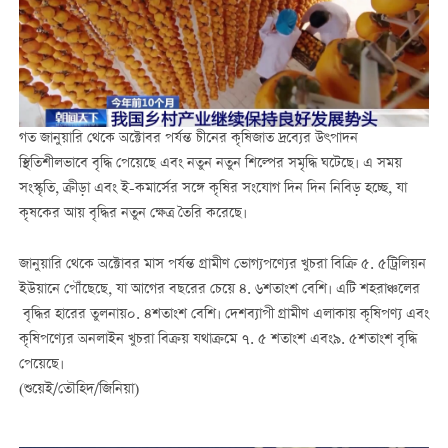
গত জানুয়ারি থেকে অক্টোবর পর্যন্ত চীনের কৃষিজাত দ্রব্যের উৎপাদন
স্থিতিশীলভাবে বৃদ্ধি পেয়েছে এবং নতুন নতুন শিল্পের সমৃদ্ধি ঘটেছে। এ সময়
সংস্কৃতি, ক্রীড়া এবং ই
-
কমার্সের সঙ্গে কৃষির সংযোগ দিন দিন নিবিড় হচ্ছে
,
যা
কৃষকের আয় বৃদ্ধির নতুন ক্ষেত্র তৈরি করেছে।
জানুয়ারি থেকে অক্টোবর মাস পর্যন্ত গ্রামীণ ভোগ্যপণ্যের খুচরা বিক্রি ৫
.
৫
ট্রিলিয়ন
ইউয়ানে পৌঁছেছে
,
যা আগের বছরের চেয়ে ৪
.
৬
শতাংশ বেশি। এটি শহরাঞ্চলের
বৃদ্ধির হারের তুলনায়
০
.
৪
শতাংশ বেশি। দেশব্যাপী গ্রামীণ এলাকায় কৃষিপণ্য এবং
কৃষিপণ্যের অনলাইন খুচরা বিক্রয় যথাক্রমে ৭
.
৫
শতাংশ এবং
৯
.
৫
শতাংশ বৃদ্ধি
পেয়েছে।
(শুয়েই/তৌহিদ/জিনিয়া)