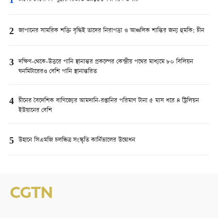
1
2
জাপানের সামরিক শক্তি বৃদ্ধিই তাদের নিরাপত্তা ও আঞ্চলিক শান্তির জন্য হুমকি: চীন
3
দক্ষিণ-থেকে-উত্তরে পানি স্থানান্তর প্রকল্পের কেন্দ্রীয় পথের মাধ্যমে ৮০ বিলিয়ন
ঘনমিটারেরও বেশি পানি স্থানান্তরিত
4
চীনের বৈদেশিক বাণিজ্যের আমদানি-রপ্তানির পরিমাণ টানা ৫ মাস ধরে ৪ ট্রিলিয়ন
ইউয়ানের বেশি
5
উহানে সিএমজি চলচ্চিত্র সংস্কৃতি কার্নিভালের উদ্বোধন