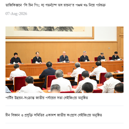
তাজিকিস্তানে ‘সি চিন পিং: দ্য গভর্ন্যান্স অব চায়না’র পঞ্চম খণ্ড নিয়ে পাঠচক্র
07-Aug-2026
পার্টির উন্নয়ন-সংক্রান্ত জাতীয় পর্যায়ের সভা বেইজিংয়ে অনুষ্ঠিত
চীন বিজ্ঞান ও প্রযুক্তি সমিতির একাদশ জাতীয় কংগ্রেস বেইজিংয়ে অনুষ্ঠিত