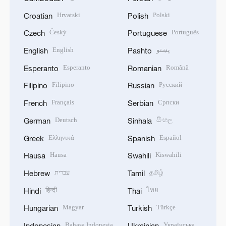
Hrvatski
Polski
Croatian
Polish
Český
Português
Czech
Portuguese
English
پښتو
English
Pashto
Esperanto
Română
Esperanto
Romanian
Filipino
Русский
Filipino
Russian
Français
Српски
French
Serbian
Deutsch
සිංහල
German
Sinhala
Ελληνικά
Español
Greek
Spanish
Hausa
Kiswahili
Hausa
Swahili
עברית
தமிழ்
Hebrew
Tamil
हिन्दी
ไทย
Hindi
Thai
Magyar
Türkçe
Hungarian
Turkish
Bahasa Indonesia
Українська
Indonesian
Ukrainian