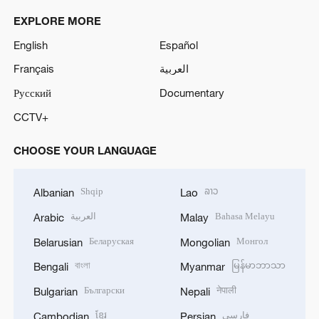
EXPLORE MORE
English
Español
Français
العربية
Русский
Documentary
CCTV+
CHOOSE YOUR LANGUAGE
Shqip
ລາວ
Albanian
Lao
العربية
Bahasa Melayu
Arabic
Malay
Беларуская
Монгол
Belarusian
Mongolian
বাংলা
မြန်မာဘာသာ
Bengali
Myanmar
Български
नेपाली
Bulgarian
Nepali
ខ្មែរ
فارسی
Cambodian
Persian