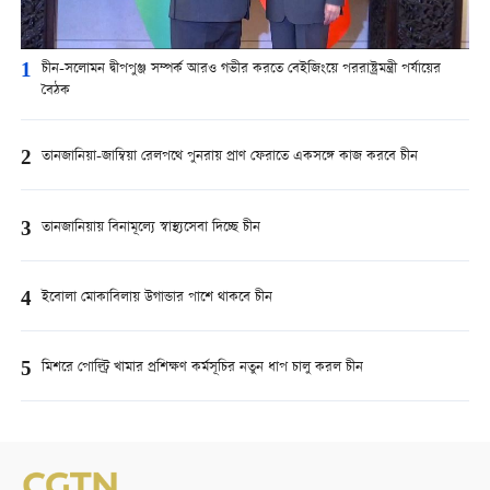
1
চীন-সলোমন দ্বীপপুঞ্জ সম্পর্ক আরও গভীর করতে বেইজিংয়ে পররাষ্ট্রমন্ত্রী পর্যায়ের
বৈঠক
2
তানজানিয়া-জাম্বিয়া রেলপথে পুনরায় প্রাণ ফেরাতে একসঙ্গে কাজ করবে চীন
3
তানজানিয়ায় বিনামূল্যে স্বাস্থ্যসেবা দিচ্ছে চীন
4
ইবোলা মোকাবিলায় উগান্ডার পাশে থাকবে চীন
5
মিশরে পোল্ট্রি খামার প্রশিক্ষণ কর্মসূচির নতুন ধাপ চালু করল চীন