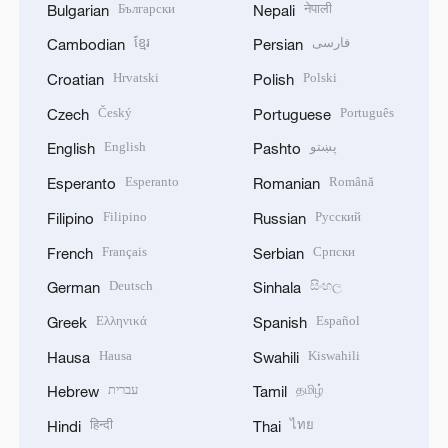
Български
नेपाली
Bulgarian
Nepali
ខ្មែរ
فارسی
Cambodian
Persian
Hrvatski
Polski
Croatian
Polish
Český
Português
Czech
Portuguese
English
پښتو
English
Pashto
Esperanto
Română
Esperanto
Romanian
Filipino
Русский
Filipino
Russian
Français
Српски
French
Serbian
Deutsch
සිංහල
German
Sinhala
Ελληνικά
Español
Greek
Spanish
Hausa
Kiswahili
Hausa
Swahili
עברית
தமிழ்
Hebrew
Tamil
हिन्दी
ไทย
Hindi
Thai