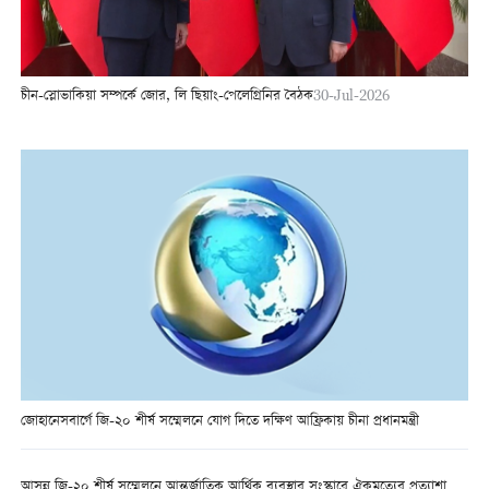
চীন-স্লোভাকিয়া সম্পর্কে জোর, লি ছিয়াং-পেলেগ্রিনির বৈঠক
30-Jul-2026
জোহানেসবার্গে জি-২০ শীর্ষ সম্মেলনে যোগ দিতে দক্ষিণ আফ্রিকায় চীনা প্রধানমন্ত্রী
আসন্ন জি-২০ শীর্ষ সম্মেলনে আন্তর্জাতিক আর্থিক ব্যবস্থার সংস্কারে ঐকমত্যের প্রত্যাশা