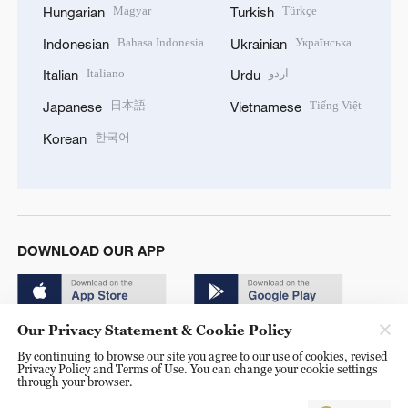
Magyar
Türkçe
Hungarian
Turkish
Bahasa Indonesia
Українська
Indonesian
Ukrainian
Italiano
اردو
Italian
Urdu
日本語
Tiếng Việt
Japanese
Vietnamese
한국어
Korean
DOWNLOAD OUR APP
Our Privacy Statement & Cookie Policy
By continuing to browse our site you agree to our use of cookies, revised
Privacy Policy and Terms of Use. You can change your cookie settings
through your browser.
© China Radio International.CRI. All Rights Reserved. 16A
Shijingshan Road, Beijing, China. 100040