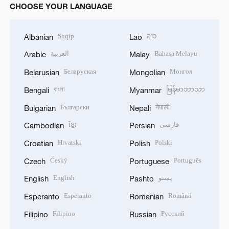
CHOOSE YOUR LANGUAGE
Shqip
ລາວ
Albanian
Lao
العربية
Bahasa Melayu
Arabic
Malay
Беларуская
Монгол
Belarusian
Mongolian
বাংলা
မြန်မာဘာသာ
Bengali
Myanmar
Български
नेपाली
Bulgarian
Nepali
ខ្មែរ
فارسی
Cambodian
Persian
Hrvatski
Polski
Croatian
Polish
Český
Português
Czech
Portuguese
English
پښتو
English
Pashto
Esperanto
Română
Esperanto
Romanian
Filipino
Русский
Filipino
Russian