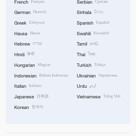
Français
Српски
French
Serbian
Deutsch
සිංහල
German
Sinhala
Ελληνικά
Español
Greek
Spanish
Hausa
Kiswahili
Hausa
Swahili
עברית
தமிழ்
Hebrew
Tamil
हिन्दी
ไทย
Hindi
Thai
Magyar
Türkçe
Hungarian
Turkish
Bahasa Indonesia
Українська
Indonesian
Ukrainian
Italiano
اردو
Italian
Urdu
日本語
Tiếng Việt
Japanese
Vietnamese
한국어
Korean