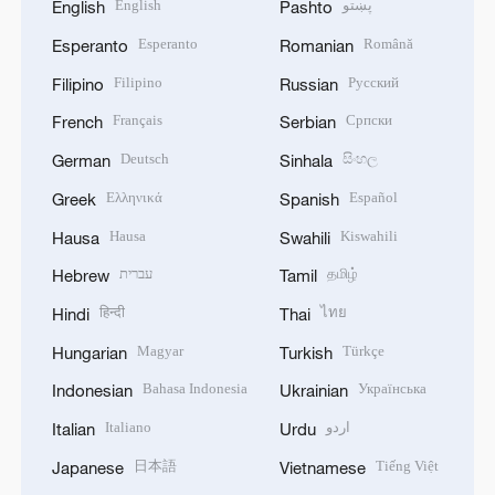
English
پښتو
English
Pashto
Esperanto
Română
Esperanto
Romanian
Filipino
Русский
Filipino
Russian
Français
Српски
French
Serbian
Deutsch
සිංහල
German
Sinhala
Ελληνικά
Español
Greek
Spanish
Hausa
Kiswahili
Hausa
Swahili
עברית
தமிழ்
Hebrew
Tamil
हिन्दी
ไทย
Hindi
Thai
Magyar
Türkçe
Hungarian
Turkish
Bahasa Indonesia
Українська
Indonesian
Ukrainian
Italiano
اردو
Italian
Urdu
日本語
Tiếng Việt
Japanese
Vietnamese