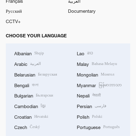
Français
العربية
Русский
Documentary
CCTV+
CHOOSE YOUR LANGUAGE
Shqip
ລາວ
Albanian
Lao
العربية
Bahasa Melayu
Arabic
Malay
Беларуская
Монгол
Belarusian
Mongolian
বাংলা
မြန်မာဘာသာ
Bengali
Myanmar
Български
नेपाली
Bulgarian
Nepali
ខ្មែរ
فارسی
Cambodian
Persian
Hrvatski
Polski
Croatian
Polish
Český
Português
Czech
Portuguese