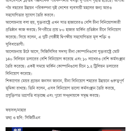
অধিবেশনে ১৫তম পঞ্চবার্ষিক পরিকল্পনার খসড়া সুপারিশ গৃহীত হয়েছে। আগামী
পাঁচ বছরের উন্নয়ন পরিকল্পনা দুই দেশের ব্যবসায়ী মহলের জন্য আরও
সহযোগিতার সুযোগ তৈরি করবে।
আলোচনায় বলা হয়, যুক্তরাষ্ট্রে এখন সাত হাজারেরও বেশি চীনা বিনিয়োগকারী
প্রতিষ্ঠান কাজ করছে। বিপরীতে প্রায় ৮০ হাজার মার্কিন প্রতিষ্ঠান চীনে বিনিয়োগ
করেছে। সিয়ে বলেন, এ দুটি গোষ্ঠীই দ্বিপক্ষীয় সহযোগিতার মূল শক্তি ও
সুবিধাভোগী।
আলোচনায় উঠে আসে, সিজিসিসির সদস্য চীনা কোম্পানিগুলো যুক্তরাষ্ট্রে মোট
১৪০ বিলিয়ন ডলারের বেশি বিনিয়োগ করেছে এবং ১০ লাখেরও বেশি কর্মসংস্থান
তৈরি করেছে। একই সময়ে মার্কিন কোম্পানিগুলো চীনে ১.২ ট্রিলিয়ন ডলারের
বিনিয়োগ করেছে।
শিকাগোর মেয়র ব্র্যান্ডন জনসন জানান, চীনা বিনিয়োগ শহরের উন্নয়নে গুরুত্বপূর্ণ
ভূমিকা রাখছে। তিনি বলেন, এসব বিনিয়োগ ভালো কর্মসংস্থান তৈরি করছে,
প্রযুক্তিগত অগ্রগতি বাড়াচ্ছে এবং পুরো সম্প্রদায়কে সমৃদ্ধ করছে।
ফয়সল/নাহার
তথ্য ও ছবি: সিজিটিএন