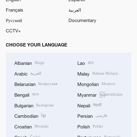
Français
العربية
Русский
Documentary
CCTV+
CHOOSE YOUR LANGUAGE
Shqip
ລາວ
Albanian
Lao
العربية
Bahasa Melayu
Arabic
Malay
Беларуская
Монгол
Belarusian
Mongolian
বাংলা
မြန်မာဘာသာ
Bengali
Myanmar
Български
नेपाली
Bulgarian
Nepali
ខ្មែរ
فارسی
Cambodian
Persian
Hrvatski
Polski
Croatian
Polish
Český
Português