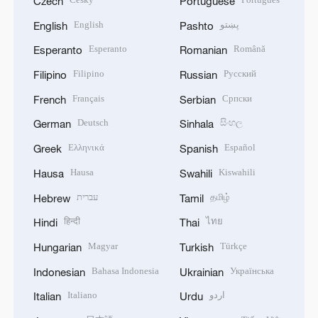
Czech
Portuguese
English
پښتو
English
Pashto
Esperanto
Română
Esperanto
Romanian
Filipino
Русский
Filipino
Russian
Français
Српски
French
Serbian
Deutsch
සිංහල
German
Sinhala
Ελληνικά
Español
Greek
Spanish
Hausa
Kiswahili
Hausa
Swahili
עברית
தமிழ்
Hebrew
Tamil
हिन्दी
ไทย
Hindi
Thai
Magyar
Türkçe
Hungarian
Turkish
Bahasa Indonesia
Українська
Indonesian
Ukrainian
Italiano
اردو
Italian
Urdu