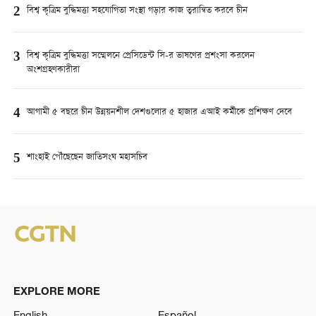
2
বিশ্ব কৃত্রিম বুদ্ধিমত্তা সহযোগিতা সংস্থা গড়ার কাজ ত্বরান্বিত করবে চীন
3
বিশ্ব কৃত্রিম বুদ্ধিমত্তা সম্মেলনে প্রেসিডেন্ট সি-র ভাষণের প্রশংসা করলেন
অংশগ্রহণকারীরা
4
আগামী ৫ বছরে চীন উন্নয়নশীল দেশগুলোর ৫ হাজার এআই কর্মীকে প্রশিক্ষণ দেবে
5
শাংহাই পৌঁছেছেন জাতিসংঘ মহাসচিব
EXPLORE MORE
English
Español