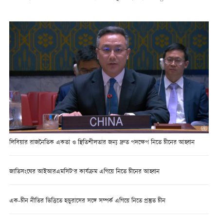
লিবিয়ার রাজনৈতিক একতা ও স্থিতিশীলতার জন্য দ্রুত পদক্ষেপ নিতে চীনের আহ্বান
জাতিসংঘের আইআরএমসিট‘র কার্যক্রম এগিয়ে নিতে চীনের আহ্বান
এক-চীন নীতির ভিত্তিতে হন্ডুরাসের সঙ্গে সম্পর্ক এগিয়ে নিতে প্রস্তুত চীন