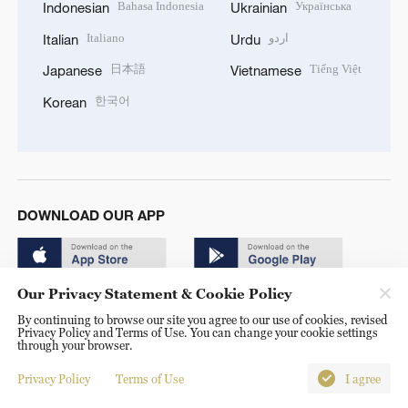
Bahasa Indonesia
Українська
Indonesian
Ukrainian
Italiano
اردو
Italian
Urdu
日本語
Tiếng Việt
Japanese
Vietnamese
한국어
Korean
DOWNLOAD OUR APP
Our Privacy Statement & Cookie Policy
By continuing to browse our site you agree to our use of cookies, revised
Privacy Policy and Terms of Use. You can change your cookie settings
through your browser.
© China Radio International.CRI. All Rights Reserved. 16A
Shijingshan Road, Beijing, China. 100040
Privacy Policy
Terms of Use
I agree