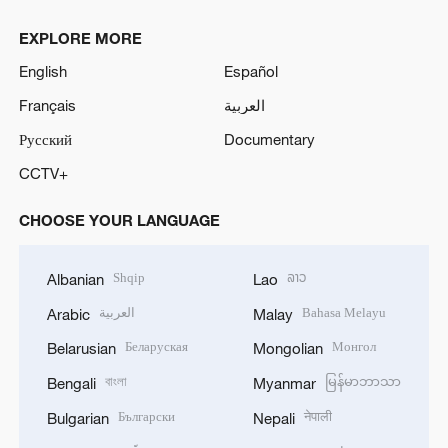
EXPLORE MORE
English
Español
Français
العربية
Русский
Documentary
CCTV+
CHOOSE YOUR LANGUAGE
Shqip
ລາວ
Albanian
Lao
العربية
Bahasa Melayu
Arabic
Malay
Беларуская
Монгол
Belarusian
Mongolian
বাংলা
မြန်မာဘာသာ
Bengali
Myanmar
Български
नेपाली
Bulgarian
Nepali