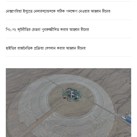
নেক্সপেরিয়া ইস্যুতে নেদারল্যান্ডসকে সঠিক পদক্ষেপ নেওয়ার আহ্বান চীনের
পিং-পং কূটনীতির চেতনা পুনরুজ্জীবিত করার আহ্বান চীনের
হাইতির রাজনৈতিক প্রক্রিয়া বেগবান করার আহ্বান চীনের