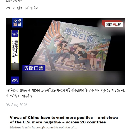
শুভ/ফয়সল
তথ্য ও ছবি: সিসিটিভি
অ্যানিমের প্রচ্ছদ জাপানের দ্রুতগতিতে পুনঃসামরিকীকরণের উচ্চাকাঙ্ক্ষা লুকাতে পারছে না:
সিএমজি সম্পাদকীয়
06-Aug-2026