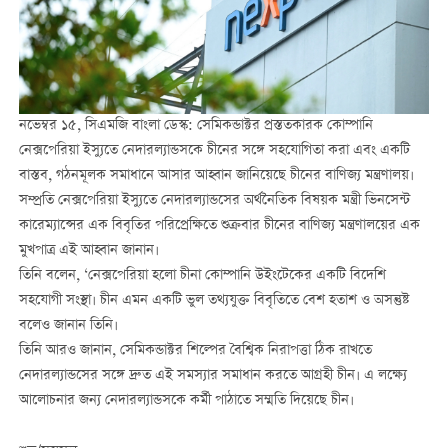
নভেম্বর ১৫, সিএমজি বাংলা ডেস্ক: সেমিকন্ডাক্টর প্রস্ততকারক কোম্পানি
নেক্সপেরিয়া ইস্যুতে নেদারল্যান্ডসকে চীনের সঙ্গে সহযোগিতা করা এবং একটি
বাস্তব, গঠনমূলক সমাধানে আসার আহ্বান জানিয়েছে চীনের বাণিজ্য মন্ত্রণালয়।
সম্প্রতি নেক্সপেরিয়া ইস্যুতে নেদারল্যান্ডসের অর্থনৈতিক বিষয়ক মন্ত্রী ভিনসেন্ট
কারেম্যান্সের এক বিবৃতির পরিপ্রেক্ষিতে শুক্রবার চীনের বাণিজ্য মন্ত্রণালয়ের এক
মুখপাত্র এই আহ্বান জানান।
তিনি বলেন, ‘নেক্সপেরিয়া হলো চীনা কোম্পানি উইংটেকের একটি বিদেশি
সহযোগী সংস্থা। চীন এমন একটি ভুল তথ্যযুক্ত বিবৃতিতে বেশ হতাশ ও অসন্তুষ্ট
বলেও জানান তিনি।
তিনি আরও জানান, সেমিকন্ডাক্টর শিল্পের বৈশ্বিক নিরাপত্তা ঠিক রাখতে
নেদারল্যান্ডসের সঙ্গে দ্রুত এই সমস্যার সমাধান করতে আগ্রহী চীন। এ লক্ষ্যে
আলোচনার জন্য নেদারল্যান্ডসকে কর্মী পাঠাতে সম্মতি দিয়েছে চীন।