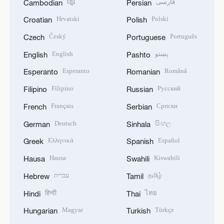
ខ្មែរ
فارسی
Cambodian
Persian
Hrvatski
Polski
Croatian
Polish
Český
Português
Czech
Portuguese
English
پښتو
English
Pashto
Esperanto
Română
Esperanto
Romanian
Filipino
Русский
Filipino
Russian
Français
Српски
French
Serbian
Deutsch
සිංහල
German
Sinhala
Ελληνικά
Español
Greek
Spanish
Hausa
Kiswahili
Hausa
Swahili
עברית
தமிழ்
Hebrew
Tamil
हिन्दी
ไทย
Hindi
Thai
Magyar
Türkçe
Hungarian
Turkish