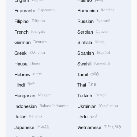
Esperanto
Română
Esperanto
Romanian
Filipino
Русский
Filipino
Russian
Français
Српски
French
Serbian
Deutsch
සිංහල
German
Sinhala
Ελληνικά
Español
Greek
Spanish
Hausa
Kiswahili
Hausa
Swahili
עברית
தமிழ்
Hebrew
Tamil
हिन्दी
ไทย
Hindi
Thai
Magyar
Türkçe
Hungarian
Turkish
Bahasa Indonesia
Українська
Indonesian
Ukrainian
Italiano
اردو
Italian
Urdu
日本語
Tiếng Việt
Japanese
Vietnamese