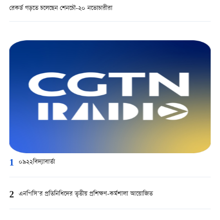
রেকর্ড গড়তে চলেছেন শেনচৌ-২০ নভোচারীরা
1
০৯২২বিদ্যাবার্তা
2
এনপিসি’র প্রতিনিধিদের তৃতীয় প্রশিক্ষণ-কর্মশালা আয়োজিত