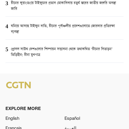
3
চীনের কুয়াংতংয়ে টাইফুনের প্রভাব মোকাবিলায় চতুর্থ স্তরের জাতীয় জরুরি অবস্থা
জারি
4
ঘনিয়ে আসছে টাইফুন বাভি, চীনের পূর্বাঞ্চলীয় প্রদেশগুলোতে জোরদার প্রতিরক্ষা
ব্যবস্থা
5
গ্লোবল সাউথ দেশগুলোর শিল্পায়ন সম্ভাবনা থেকে তথাকথিত ‘চীনের বিতাড়ন’
ভিত্তিহীন: চীনা মুখপাত্র
EXPLORE MORE
English
Español
Français
العربية