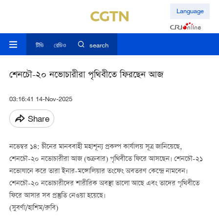
Language
টিভি
রেডিও
search
শেনচৌ-২০ নভোচারীরা পৃথিবীতে ফিরছেন আজ
03:16:41 14-Nov-2025
Share
নভেম্বর ১৪: চীনের মানববাহী মহাশূন্য প্রকল্প কার্যালয় সূত্র জানিয়েছে,
শেনচৌ-২০ নভোচারীরা আজ (শুক্রবার) পৃথিবীতে ফিরে আসছেন। শেনচৌ-২১
নভোযানে করে তারা ইনার-মঙ্গোলিয়ার তংফেং অবতরণ কেন্দ্রে নামবেন।
শেনচৌ-২০ নভোচারীদের শারীরিক অবস্থা ভালো আছে এবং তাদের পৃথিবীতে
ফিরে আসার সব প্রস্তুতি নেওয়া হয়েছে।
(সুবর্ণা/হাশিম/রুবি)