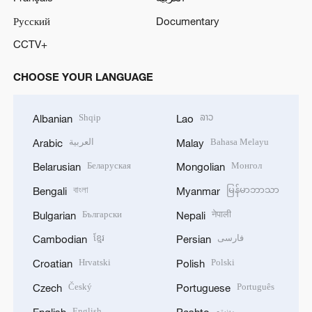
Русский
Documentary
CCTV+
CHOOSE YOUR LANGUAGE
Shqip
ລາວ
Albanian
Lao
العربية
Bahasa Melayu
Arabic
Malay
Беларуская
Монгол
Belarusian
Mongolian
বাংলা
မြန်မာဘာသာ
Bengali
Myanmar
Български
नेपाली
Bulgarian
Nepali
ខ្មែរ
فارسی
Cambodian
Persian
Hrvatski
Polski
Croatian
Polish
Český
Português
Czech
Portuguese
English
پښتو
English
Pashto