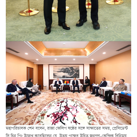
মহাপরিচালক শেন বলেন, রাজা ফেলিপ ষষ্ঠের সঙ্গে সাক্ষাতের সময়, প্রেসিডেন্ট
সি চিন পিং উল্লেখ করেছিলেন যে, উভয় পক্ষের উচিত জনগণ-কেন্দ্রিক বিনিময়