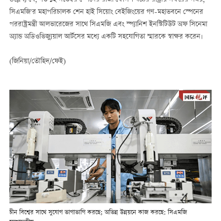
সিএমজি'র মহাপরিচালক শেন হাই সিয়োং বেইজিংয়ের গণ-মহাভবনে স্পেনের
পররাষ্ট্রমন্ত্রী আলভারেজের সাথে সিএমজি এবং স্প্যানিশ ইনস্টিটিউট অফ সিনেমা
অ্যান্ড অডিওভিজ্যুয়াল আর্টসের মধ্যে একটি সহযোগিতা স্মারকে স্বাক্ষর করেন।
(জিনিয়া/তৌহিদ/ফেই)
চীন বিশ্বের সাথে সুযোগ ভাগাভাগি করছে; অভিন্ন উন্নয়নে কাজ করছে: সিএমজি