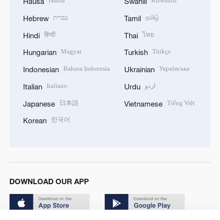
Hausa
Kiswahili
Hausa
Swahili
עברית
தமிழ்
Hebrew
Tamil
हिन्दी
ไทย
Hindi
Thai
Magyar
Türkçe
Hungarian
Turkish
Bahasa Indonesia
Українська
Indonesian
Ukrainian
Italiano
اردو
Italian
Urdu
日本語
Tiếng Việt
Japanese
Vietnamese
한국어
Korean
DOWNLOAD OUR APP