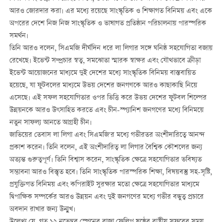
আরও জোরদার করা। এর মধ্যে রয়েছে সাংস্কৃতিক ও শিক্ষাগত বিনিময় এবং একে
অপরের দেশে নিজ নিজ সাংস্কৃতিক ও ভাষাগত প্রতিষ্ঠান পরিচালনায় পারস্পরিক
সমর্থন।
তিনি আরও বলেন, সিএমজি দীর্ঘদিন ধরে লা লিগার সঙ্গে ঘনিষ্ঠ সহযোগিতা বজায়
রেখেছে। ইভেন্ট সম্প্রচার স্বত্ব, সমঝোতা স্মারক স্বাক্ষর এবং যৌথভাবে ক্রীড়া
ইভেন্ট আয়োজনের মাধ্যমে দুই দেশের মধ্যে সাংস্কৃতিক বিনিময় বাস্তবায়িত
হয়েছে, যা ফুটবলের মাধ্যমে উভয় দেশের জনগণকে আরও কাছাকাছি নিয়ে
এসেছে। এই সফল সহযোগিতার ওপর ভিত্তি করে উভয় দেশের ফুটবল শিল্পের
উন্নয়নকে আরও উৎসাহিত করতে এবং চীন-স্প্যানিশ জনগণের মধ্যে বিনিময়ে
নতুন সাফল্য আনতে আগ্রহী চীন।
জাভিয়ের তেবাস লা লিগা এবং সিএমজি'র মধ্যে গভীরতর অংশীদারিত্বে আনন্দ
প্রকাশ করেন। তিনি বলেন, এই অংশীদারিত্ব লা লিগার বৈশ্বিক কৌশলের জন্য
অত্যন্ত গুরুত্বপূর্ণ। তিনি বিশ্বাস করেন, সাংস্কৃতিক ক্ষেত্রে সহযোগিতার ভবিষ্যত
সম্ভাবনা আরও বিস্তৃত হবে। তিনি সাংস্কৃতিক পারস্পরিক শিক্ষা, বিষয়বস্তু সহ-সৃষ্টি,
প্রযুক্তিগত বিনিময় এবং কপিরাইট সুরক্ষার মতো ক্ষেত্রে সহযোগিতার মাধ্যমে
দ্বিপাক্ষিক সম্পর্কের আরও উন্নয়ন এবং দুই জনগণের মধ্যে গভীর বন্ধুত্ব প্রচারে
অবদান রাখার জন্য উন্মুখ।
উল্লেখ্য যে, গত ১২ নভেম্বর স্পেনের রাজা ফেলিপ ষষ্ঠের রাষ্ট্রীয় সফরের সময়,