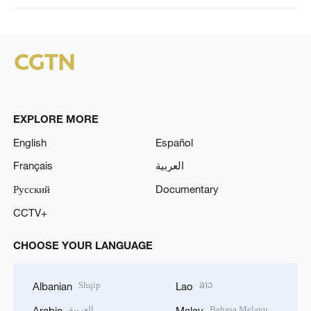
EXPLORE MORE
English
Español
Français
العربية
Русский
Documentary
CCTV+
CHOOSE YOUR LANGUAGE
Shqip
ລາວ
Albanian
Lao
العربية
Bahasa Melayu
Arabic
Malay