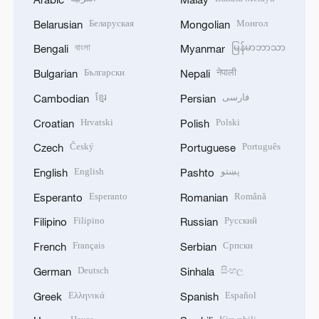
Беларуская
Монгол
Belarusian
Mongolian
বাংলা
မြန်မာဘာသာ
Bengali
Myanmar
Български
नेपाली
Bulgarian
Nepali
ខ្មែរ
فارسی
Cambodian
Persian
Hrvatski
Polski
Croatian
Polish
Český
Português
Czech
Portuguese
English
پښتو
English
Pashto
Esperanto
Română
Esperanto
Romanian
Filipino
Русский
Filipino
Russian
Français
Српски
French
Serbian
Deutsch
සිංහල
German
Sinhala
Ελληνικά
Español
Greek
Spanish