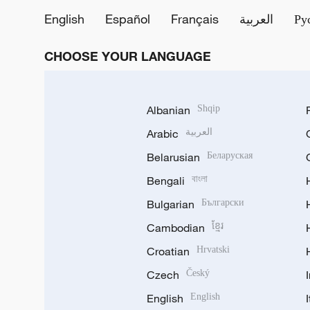
English
Español
Français
العربية
Ру
CHOOSE YOUR LANGUAGE
Albanian
Shqip
Arabic
العربية
Belarusian
Беларуская
Bengali
বাংলা
Bulgarian
Български
Cambodian
ខ្មែរ
Croatian
Hrvatski
Czech
Český
English
English