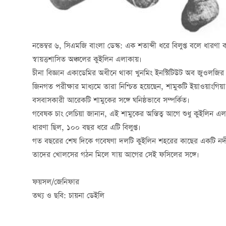
নভেম্বর ৬, সিএমজি বাংলা ডেস্ক: এক শতাব্দী ধরে বিলুপ্ত বলে ধারণা কর
স্বায়ত্তশাসিত অঞ্চলের কুইলিন এলাকায়।
চীনা বিজ্ঞান একাডেমির অধীনে থাকা খুনমিং ইনস্টিটিউট অব জুওলজির 
জিনগত পরীক্ষার মাধ্যমে তারা নিশ্চিত হয়েছেন, শামুকটি ইয়াওয়াংগিয়া 
বসবাসকারী আরেকটি শামুকের সঙ্গে ঘনিষ্ঠভাবে সম্পর্কিত।
গবেষক চাং লেচিয়া জানান, এই শামুকের অস্তিত্ব আগে শুধু কুইলিন এ
ধারণা ছিল, ১০০ বছর ধরে এটি বিলুপ্ত।
গত বছরের শেষ দিকে গবেষণা দলটি কুইলিন শহরের কাছের একটি নদী
তাদের খোলসের গঠন মিলে যায় আগের সেই ফসিলের সঙ্গে।
ফয়সল/জেনিফার
তথ্য ও ছবি: চায়না ডেইলি