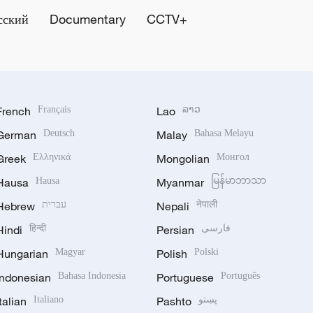
сский
Documentary
CCTV+
French
Français
Lao
ລາວ
German
Deutsch
Malay
Bahasa Melayu
Greek
Ελληνικά
Mongolian
Монгол
Hausa
Hausa
Myanmar
မြန်မာဘာသာ
Hebrew
עברית
Nepali
नेपाली
Hindi
हिन्दी
Persian
فارسی
Hungarian
Magyar
Polish
Polski
Indonesian
Bahasa Indonesia
Portuguese
Português
Italian
Italiano
Pashto
پښتو