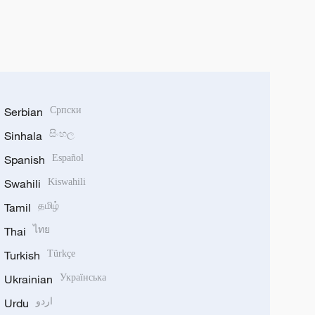
Serbian
Српски
Sinhala
සිංහල
Spanish
Español
Swahili
Kiswahili
Tamil
தமிழ்
Thai
ไทย
Turkish
Türkçe
Ukrainian
Українська
Urdu
اردو