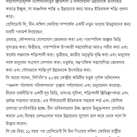
সহযোগিতামূলক অংশীদারিত্বের স্থিতিশীল ও দীর্ঘমেয়াদী উন্নয়নকে উৎসাহিত
করতে ইচ্ছুক, যা আঞ্চলিক শান্তি ও উন্নয়নের জন্য আরও ইতিবাচক শক্তি প্রদান
করে।
প্রেসিডেন্ট সি, চীন-দক্ষিণ কোরিয়া সম্পর্কের একটি নতুন অধ্যায় উন্মোচনের জন্য
চারটি পরামর্শ দিয়েছেন:
প্রথমত, কৌশলগত যোগাযোগ জোরদার করা এবং পারস্পরিক আস্থার ভিত্তি
সুসংহত করা। দ্বিতীয়ত, পারস্পরিক উপকারী সহযোগিতা আরও গভীর করা এবং
স্বার্থের বন্ধনকে শক্তিশালী করা। তৃতীয়ত, জাতীয় অনুভূতি বৃদ্ধি করা এবং মানুষের
সঙ্গে মানুষের সংযোগ বেগবান করা। চতুর্থত, বহুপাক্ষিক সহযোগিতা জোরদার
করা এবং যৌথভাবে শান্তিপূর্ণ উন্নয়নকে উৎসাহিত করা।
সি আরো বলেন, সিপিসি’র ২০তম কেন্দ্রীয় কমিটির চতুর্থ পূর্ণাঙ্গ অধিবেশন
‘পঞ্চদশ পাঁচশালা পরিকল্পনার’ প্রস্তাব পর্যালোচনা এবং অনুমোদন করেছে।
চীনের অর্থনীতি’র একটি দৃঢ় ভিত্তি, অসংখ্য সুবিধা, শক্তিশালী স্থিতিস্থাপকতা এবং
দুর্দান্ত সম্ভাবনা রয়েছে। এর দীর্ঘমেয়াদী ইতিবাচক সহায়ক শর্ত এবং মৌলিক
প্রবণতা অপরিবর্তিত হচ্ছে। চীন অবিচলভাবে উচ্চ-স্তরের উন্মুক্তকরণ প্রসারিত
করবে এবং বিশ্বের দেশগুলোর সাথে উন্নয়নের সুযোগ ভাগ করে নেবে বলে সি
উল্লেখ করেন।
লি জে-মিয়ং ১১ বছর পর প্রেসিডেন্ট সি চিন পিংয়ের দক্ষিণ কোরিয়া রাষ্ট্রীয়