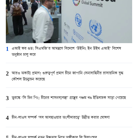
1
এআই ফর গুড: সিএমজি’র আমন্ত্রণে বিদেশে ‘উইনিং ইন উইথ এআই’ বিশেষ
অনুষ্ঠান চালু করে
2
আরও অকাট্য প্রমাণ! গুরুত্বপূর্ণ প্রমাণ চীনে জাপানি সেনাবাহিনীর রাসায়নিক যুদ্ধ
কৌশল উন্মোচন করেছে
3
তুরস্কে ‘সি চিন পিং: চীনের শাসনব্যবস্থা’ গ্রন্থের পঞ্চম খণ্ড ইতিবাচক সাড়া পেয়েছে
4
চীন-লাওস সম্পর্ক ‘সব আবহাওয়ার অংশীদারত্বে’ উন্নীত করার ঘোষণা
চীন-লাওস সম্পর্ক নতুন উচ্চতায় নিতে অঙ্গীকার লি ছিয়াংয়ের