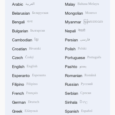
العربية
Bahasa Melayu
Arabic
Malay
Беларуская
Монгол
Belarusian
Mongolian
বাংলা
မြန်မာဘာသာ
Bengali
Myanmar
Български
नेपाली
Bulgarian
Nepali
ខ្មែរ
فارسی
Cambodian
Persian
Hrvatski
Polski
Croatian
Polish
Český
Português
Czech
Portuguese
English
پښتو
English
Pashto
Esperanto
Română
Esperanto
Romanian
Filipino
Русский
Filipino
Russian
Français
Српски
French
Serbian
Deutsch
සිංහල
German
Sinhala
Ελληνικά
Español
Greek
Spanish