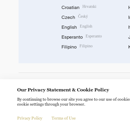
Croatian
Hrvatski
Czech
Český
English
English
Esperanto
Esperanto
Filipino
Filipino
DOWNLOAD OUR APP
Our Privacy Statement & Cookie Policy
By continuing to browse our site you agree to our use of cooki
cookie settings through your browser.
Privacy Policy
Terms of Use
© China Radio International.CRI. All Rights Reserved. 16A S