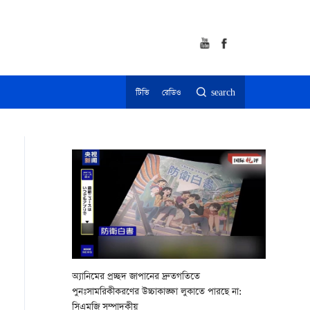
টিভি
রেডিও
search
অ্যানিমের প্রচ্ছদ জাপানের দ্রুতগতিতে
পুনঃসামরিকীকরণের উচ্চাকাঙ্ক্ষা লুকাতে পারছে না:
সিএমজি সম্পাদকীয়