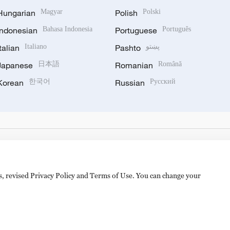
Hungarian
Magyar
Polish
Polski
Indonesian
Bahasa Indonesia
Portuguese
Português
Italian
Italiano
Pashto
پښتو
Japanese
日本語
Romanian
Română
Korean
한국어
Russian
Русский
es, revised Privacy Policy and Terms of Use. You can change your
hijingshan Road, Beijing, China. 100040