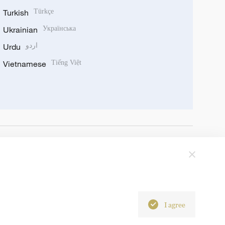
Turkish
Türkçe
Ukrainian
Українська
Urdu
اردو
Vietnamese
Tiếng Việt
I agree