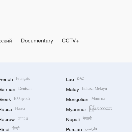
сский
Documentary
CCTV+
French
Français
Lao
ລາວ
German
Deutsch
Malay
Bahasa Melayu
Greek
Ελληνικά
Mongolian
Монгол
Hausa
Hausa
Myanmar
မြန်မာဘာသာ
Hebrew
עברית
Nepali
नेपाली
Hindi
हिन्दी
Persian
فارسی