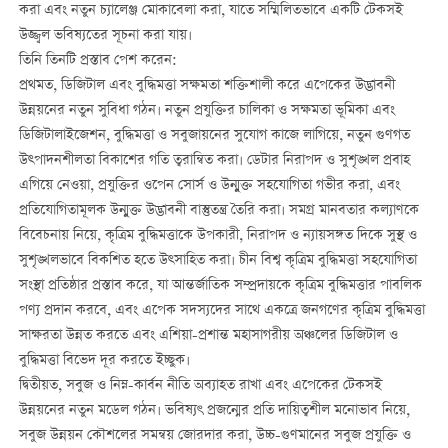
করা এবং নতুন চ্যালেঞ্জ মোকাবেলা করা, যাতে সম্মিলিতভাবে একটি টেকসই
উজ্জ্বল ভবিষ্যতের সূচনা করা যায়।
তিনি তিনটি প্রস্তাব পেশ করেন:
প্রথমত, ডিজিটাল এবং বুদ্ধিমত্তা সক্ষমতা শক্তিশালী করে এপেকের উদ্ভাবনী
উন্নয়নের নতুন সুবিধা গঠন। নতুন প্রযুক্তির চালিকা ও সক্ষমতা ভূমিকা এবং
ডিজিটালাইজেশন, বুদ্ধিমত্তা ও সবুজায়নের সুযোগ কাজে লাগিয়ে, নতুন গুণগত
উত্পাদনশীলতা বিকাশের গতি ত্বরান্বিত করা। ডেটার নিরাপদ ও সুশৃঙ্খল প্রবাহ
এগিয়ে নেওয়া, প্রযুক্তির ওপেন সোর্স ও উন্মুক্ত সহযোগিতা গভীর করা, এবং
প্রতিযোগিতামূলক উন্মুক্ত উদ্ভাবনী বাস্তুতন্ত্র তৈরি করা। সমগ্র মানবতার কল্যাণকে
বিবেচনায় নিয়ে, কৃত্রিম বুদ্ধিমত্তাকে উপকারী, নিরাপদ ও ন্যায়সঙ্গত দিকে সুস্থ ও
সুশৃঙ্খলভাবে বিকশিত হতে উত্সাহিত করা। চীন বিশ্ব কৃত্রিম বুদ্ধিমত্তা সহযোগিতা
সংস্থা প্রতিষ্ঠার প্রস্তাব করে, যা আন্তর্জাতিক সম্প্রদায়কে কৃত্রিম বুদ্ধিমত্তার পাবলিক
পণ্য প্রদান করবে, এবং এপেক সদস্যদের সাথে একত্রে জনগণের কৃত্রিম বুদ্ধিমত্তা
সাক্ষরতা উন্নত করতে এবং এশিয়া-প্রশান্ত মহাসাগরীয় অঞ্চলের ডিজিটাল ও
বুদ্ধিমত্তা বিভেদ দূর করতে ইচ্ছুক।
দ্বিতীয়ত, সবুজ ও নিম্ন-কার্বন নীতি অব্যাহত রাখা এবং এপেকের টেকসই
উন্নয়নের নতুন মডেল গঠন। ভবিষ্যৎ প্রজন্মের প্রতি দায়িত্বশীল মনোভাব নিয়ে,
সবুজ উন্নয়ন কৌশলের সমন্বয় জোরদার করা, উচ্চ-গুণমানের সবুজ প্রযুক্তি ও