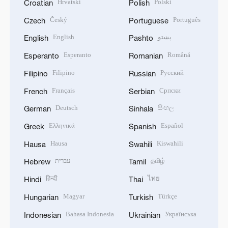
Hrvatski
Polski
Croatian
Polish
Český
Português
Czech
Portuguese
English
پښتو
English
Pashto
Esperanto
Română
Esperanto
Romanian
Filipino
Русский
Filipino
Russian
Français
Српски
French
Serbian
Deutsch
සිංහල
German
Sinhala
Ελληνικά
Español
Greek
Spanish
Hausa
Kiswahili
Hausa
Swahili
עברית
தமிழ்
Hebrew
Tamil
हिन्दी
ไทย
Hindi
Thai
Magyar
Türkçe
Hungarian
Turkish
Bahasa Indonesia
Українська
Indonesian
Ukrainian