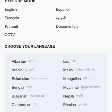
EXPLORE MORE
English
Español
Français
العربية
Русский
Documentary
CCTV+
CHOOSE YOUR LANGUAGE
Shqip
ລາວ
Albanian
Lao
العربية
Bahasa Melayu
Arabic
Malay
Беларуская
Монгол
Belarusian
Mongolian
বাংলা
မြန်မာဘာသာ
Bengali
Myanmar
Български
नेपाली
Bulgarian
Nepali
ខ្មែរ
فارسی
Cambodian
Persian