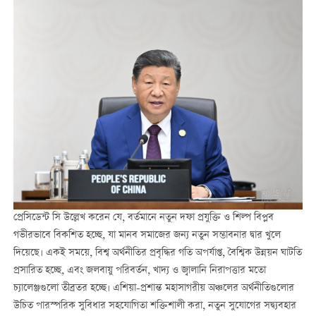
প্রেসিডেন্ট সি উল্লেখ করেন যে, বর্তমানে নতুন দফা প্রযুক্তি ও শিল্প বিপ্লব
গভীরভাবে বিকশিত হচ্ছে, যা মানব সমাজের জন্য নতুন সম্ভাবনার দ্বার খুলে
দিয়েছে। একই সময়ে, বিশ্ব অর্থনীতির প্রবৃদ্ধির গতি অপর্যাপ্ত, বৈশ্বিক উন্নয়ন ঘাটতি
প্রসারিত হচ্ছে, এবং জলবায়ু পরিবর্তন, খাদ্য ও জ্বালানি নিরাপত্তার মতো
চ্যালেঞ্জগুলো তীব্রতর হচ্ছে। এশিয়া-প্রশান্ত মহাসাগরীয় অঞ্চলের অর্থনীতিগুলোর
উচিত পারস্পরিক সুবিধার সহযোগিতা শক্তিশালী করা, নতুন সুযোগের সদ্ব্যবহার