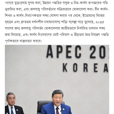
পণ্যের মুক্তপ্রবাহ সুগম করা, উন্নয়ন পদ্ধতির সবুজ ও নিম্ন-কার্বন রূপান্তরের গতি
ত্বরান্বিত করা, এবং জলবায়ু পরিবর্তনের সক্রিয়ভাবে মোকাবেলা করা। চীন কার্বন-
শিখর ও কার্বন-নিরপেক্ষতার লক্ষ্য ঘোষণা করার পর থেকে, ইতোমধ্যে বিশ্বের
বৃহত্তম এবং দ্রুততম বর্ধনশীল নবায়নযোগ্য শক্তি ব্যবস্থা গড়ে তুলেছে, ২০৩৫
সালের জন্য জলবায়ু পরিবর্তন মোকাবেলায় জাতীয়ভাবে নির্ধারিত অবদান লক্ষ্য
জমা দিয়েছে, এবং কার্বন নিঃসরণের মোট পরিমাণ ও তীব্রতার দ্বৈত নিয়ন্ত্রণ পদ্ধতি
পূর্ণাঙ্গভাবে বাস্তবায়ন করবে।