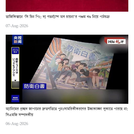
তাজিকিস্তানে ‘সি চিন পিং: দ্য গভর্ন্যান্স অব চায়না’র পঞ্চম খণ্ড নিয়ে পাঠচক্র
07-Aug-2026
অ্যানিমের প্রচ্ছদ জাপানের দ্রুতগতিতে পুনঃসামরিকীকরণের উচ্চাকাঙ্ক্ষা লুকাতে পারছে না:
সিএমজি সম্পাদকীয়
06-Aug-2026