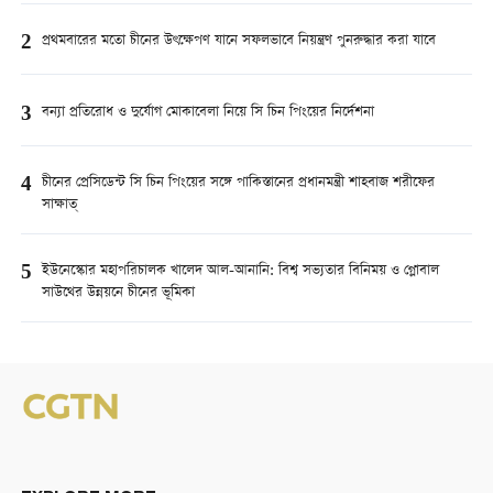
2
প্রথমবারের মতো চীনের উৎক্ষেপণ যানে সফলভাবে নিয়ন্ত্রণ পুনরুদ্ধার করা যাবে
3
বন্যা প্রতিরোধ ও দুর্যোগ মোকাবেলা নিয়ে সি চিন পিংয়ের নির্দেশনা
4
চীনের প্রেসিডেন্ট সি চিন পিংয়ের সঙ্গে পাকিস্তানের প্রধানমন্ত্রী শাহবাজ শরীফের
সাক্ষাত্
5
ইউনেস্কোর মহাপরিচালক খালেদ আল-আনানি: বিশ্ব সভ্যতার বিনিময় ও গ্লোবাল
সাউথের উন্নয়নে চীনের ভূমিকা