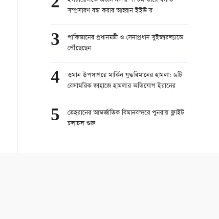
2
ইসরায়েলকে জর্ডান নদীর পশ্চিম তীরে বসতি
সম্প্রসারণ বন্ধ করার আহ্বান ইইউ’র
3
পাকিস্তানের প্রধানমন্ত্রী ও সেনাপ্রধান সুইজারল্যান্ডে
পৌঁছেছেন
4
ওমান উপসাগরে মার্কিন যুদ্ধবিমানের হামলা: ৬টি
বেসামরিক জাহাজে হামলার অভিযোগ ইরানের
5
তেহরানের আন্তর্জাতিক বিমানবন্দরে পুনরায় ফ্লাইট
চলাচল শুরু