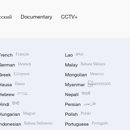
сский
Documentary
CCTV+
French
Français
Lao
ລາວ
German
Deutsch
Malay
Bahasa Melayu
Greek
Ελληνικά
Mongolian
Монгол
Hausa
Hausa
Myanmar
မြန်မာဘာသာ
Hebrew
עברית
Nepali
नेपाली
Hindi
हिन्दी
Persian
فارسی
Hungarian
Magyar
Polish
Polski
Indonesian
Bahasa Indonesia
Portuguese
Português