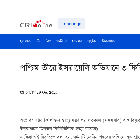
Language
মূলপাতা
চীন
বিশ্ব
অর্থনীতি
মতামত
প্রযুক্তি
জীবনযাপন
পশ্চিম তীরে ইসরায়েলি অভিযানে ৩ ফিলি
03:04:37 29-Oct-2025
অক্টোবর ২৯: ফিলিস্তিনি স্বাস্থ্য মন্ত্রণালয় গতকাল (মঙ্গলবার) এক ব
উত্তরাঞ্চলে তিনজন ফিলিস্তিনিকে হত্যা করেছে।
সংক্ষিপ্ত ওই বিবৃতিতে বলা হয়, ঘটনাটি জেনিন শহরের পশ্চিমে কুদ্দ গ