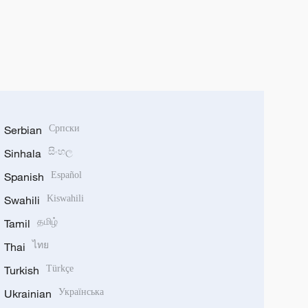
Serbian
Српски
Sinhala
සිංහල
Spanish
Español
Swahili
Kiswahili
Tamil
தமிழ்
Thai
ไทย
Turkish
Türkçe
Ukrainian
Українська