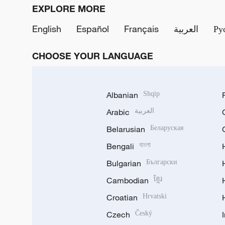
EXPLORE MORE
English
Español
Français
العربية
Ру
CHOOSE YOUR LANGUAGE
Albanian
Shqip
Arabic
العربية
Belarusian
Беларуская
Bengali
বাংলা
Bulgarian
Български
Cambodian
ខ្មែរ
Croatian
Hrvatski
Czech
Český