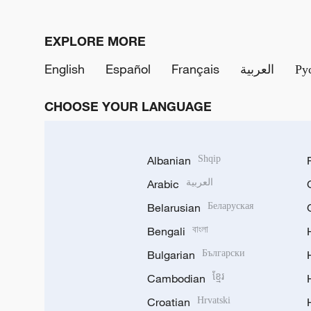
EXPLORE MORE
English
Español
Français
العربية
Ру
CHOOSE YOUR LANGUAGE
Albanian
Shqip
Arabic
العربية
Belarusian
Беларуская
Bengali
বাংলা
Bulgarian
Български
Cambodian
ខ្មែរ
Croatian
Hrvatski