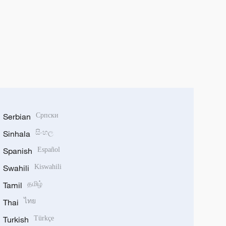
Serbian
Српски
Sinhala
සිංහල
Spanish
Español
Swahili
Kiswahili
Tamil
தமிழ்
Thai
ไทย
Turkish
Türkçe