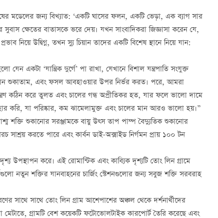
াষের মডেলের জন্য বিখ্যাত: ‘একটি ঘাসের ফলন, একটি ভেড়া, এক ব্যাগ সার
ুবাস ক্ষেতের বাতাসকে ভরে দেয়। যখন সাংবাদিকরা জিজ্ঞাসা করেন যে,
ব নিয়ে উদ্বিগ্ন, তখন স্যু চিয়ান তাদের একটি বিশেষ স্থানে নিয়ে যান:
 যেন একটা ‘যান্ত্রিক দুর্গে’ পা রাখা, যেখানে বিশাল যন্ত্রপাতি সংযুক্ত
 ধান শুকাতাম, এবং ফসল আবহাওয়ার উপর নির্ভর করত। পরে, আমরা
য়ন্ত্রণ কঠিন করে তুলত এবং চালের গন্ধ অপ্রীতিকর হত, যার ফলে ভালো দামে
বহার করি, যা পরিষ্কার, কম ঝামেলামুক্ত এবং চালের মান আরও ভালো হয়।”
াশ্ম শক্তি শুকানোর সরঞ্জামকে বায়ু উত্স তাপ পাম্প বৈদ্যুতিক শুকানোর
রচ সাশ্রয় করতে পারে এবং কার্বন ডাই-অক্সাইড নির্গমন প্রায় ১০০ টন
দৃশ্য উপস্থাপন করে। এই রোমান্টিক এবং কাব্যিক দৃশ্যটি তোং লিন গ্রামে
গুলো নতুন শক্তির যানবাহনের চার্জিং স্টেশনগুলোর জন্য সবুজ শক্তি সরবরাহ
ীকরণের সাথে সাথে তোং লিন গ্রাম আশেপাশের অঞ্চল থেকে দর্শনার্থীদের
হিদা মেটাতে, গ্রামটি বেশ কয়েকটি ফটোভোলটাইক কারপোর্ট তৈরি করেছে এবং