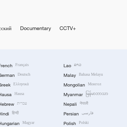
сский
Documentary
CCTV+
French
Français
Lao
ລາວ
German
Deutsch
Malay
Bahasa Melayu
Greek
Ελληνικά
Mongolian
Монгол
Hausa
Hausa
Myanmar
မြန်မာဘာသာ
Hebrew
עברית
Nepali
नेपाली
Hindi
हिन्दी
Persian
فارسی
Hungarian
Magyar
Polish
Polski