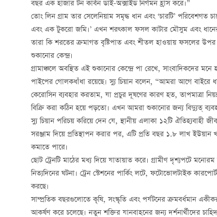
বছর এক হাজার টন কার্বন ডাই-অক্সাইড নির্গমন হ্রাস করে।”
তোং লিন গ্রাম তার সেলেনিয়াম সমৃদ্ধ ধান এবং ‘চারটি’ পরিবেশগত চ
এবং এক টুকরো জমি।’ এখন শরত্কাল ফসল কাটার মৌসুম এবং ধানের স
তারা কি শরতের ক্রমাগত বৃষ্টিপাত এবং শীতল হাওয়ায় ফসলের উপর প্রভা
শুকানোর কেন্দ্র।
গ্রামাঞ্চলে অবস্থিত এই শুকানোর কেন্দ্রে পা রেখে, সাংবাদিকদের মনে হলো
পাইপের গোলকধাঁধা রয়েছে। স্যু চিয়ান বলেন, “আমরা আগে বাইরে
কেরোসিন ব্যবহার করতাম, যা প্রচুর দূষণের কারণ হত, তাপমাত্রা নি
বিক্রি করা কঠিন হয়ে পড়তো। এখন আমরা শুকানোর জন্য বিদ্যুত্ ব্য
স্যু চিয়ান পরিচয় করিয়ে দেন যে, স্থানীয় এলাকা ১২টি ঐতিহ্যবাহী জীব
সরঞ্জাম দিয়ে প্রতিস্থাপন করার পর, এটি প্রতি বছর ১.৮ লাখ ইউয়ান খ
কমাতে পারে।
ছোট ট্রেনটি মাঠের মধ্য দিয়ে যাতায়াত করে। গ্রামীণ দৃশ্যপটে মনোরম 
নিত্যদিনের ঘটনা। ট্রেন স্টেশনের পার্কিং লটে, ফটোভোলটাইক কারপোর্ট
করছে।
সাম্প্রতিক বছরগুলোতে কৃষি, সংস্কৃতি এবং পর্যটনের ক্রমবর্ধমান এক
আকর্ষণ করে চলেছে। নতুন শক্তির যানবাহনের জন্য দর্শনার্থীদের চা