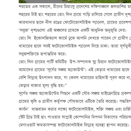
শরতের এক সকালে, চীনের চিয়াংসু প্রদেশের দক্ষিণাঞ্চলে জলরাশির মধ্
শহরের টাই ছাং শহরের তোং লিন গ্রামে গাড়ি চালিয়ে গেলে গ্রামীণ দৃ
কারখানার ছাদে নীল রঙের ফোটোভোলটাইক প্যানেল, গ্রামের প্রবেশপথে 
‘সবুজ’ দৃশ্যগুলো এই অঞ্চলের গ্রামকে একটি আধুনিক অনুভূতি দেয়।
তোং লি ইকোলজিক্যাল ফার্মে ঢুকে আপনি দেখতে পাবেন যে গ্রামীণ র
খামারের ছাদে সবই ফটোভোলটাইক প্যানেল দিয়ে ঢাকা। তারা সূর্যমু
সবুজশক্তিতে রূপান্তরিত করে।
তোং লিন গ্রামের পার্টি কমিটির উপ-সম্পাদক স্যু চিয়ান ফটোভোলটাইক
আমাদের গ্রামের ‘সূর্যের সঞ্চয় অ্যাকাউন্ট’। এই ভেড়ার খামারের 
বেশি বিদ্যুত্ উত্পাদন করে, যা কেবল খামারের চাহিদাই পূরণ করে না
ভেড়ার বাজার মূল্য বৃদ্ধি হয়।”
সূর্যের সঞ্চয় অ্যাকাউন্টের পিছনে একটি সৌর-সঞ্চয় মাইক্রোগ্রিড প্রকল
গ্রামের কৃষি ও গ্রামীণ কর্তৃপক্ষ যৌথভাবে এটিকে তৈরি করেছে। পদ্ধতি
কার্বন’ বাস্তবায়ন করার লক্ষ্যে ফটোভোলটাইক, শক্তি সঞ্চয় এবং চার্জি
স্টেট গ্রিড টাই ছাং পাওয়ার সাপ্লাই কোম্পানির বিপণন বিভাগের পরিচ
মেগাওয়াট ক্ষমতাসম্পন্ন ফটোভোলটাইক বিদ্যুত্ ব্যবস্থা স্থাপন করেছে।