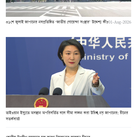
৩১শে জুলাই জাপানের নবপ্রতিষ্ঠিত ‘জাতীয় গোয়েন্দা সংস্থার’ উদ্দেশ্য কী?
01-Aug-2026
তাইওয়ান ইস্যুতে অবস্থান অপরিবর্তিত বলে সীমা লঙ্ঘন করা উচিৎ নয় জাপানের: চীনের
সতর্কবার্তা