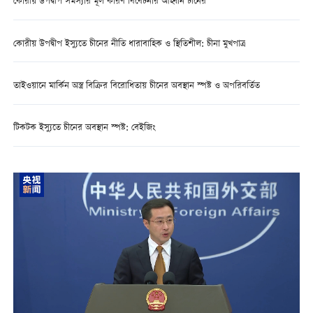
কোরীয় উপদ্বীপ সমস্যার মূল কারণ বিবেচনার আহ্বান চীনের
কোরীয় উপদ্বীপ ইস্যুতে চীনের নীতি ধারাবাহিক ও স্থিতিশীল: চীনা মুখপাত্র
তাইওয়ানে মার্কিন অস্ত্র বিক্রির বিরোধিতায় চীনের অবস্থান স্পষ্ট ও অপরিবর্তিত
টিকটক ইস্যুতে চীনের অবস্থান স্পষ্ট: বেইজিং