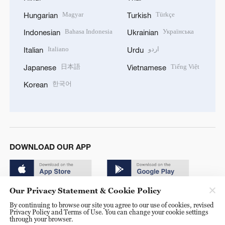
Magyar
Türkçe
Hungarian
Turkish
Bahasa Indonesia
Українська
Indonesian
Ukrainian
Italiano
اردو
Italian
Urdu
日本語
Tiếng Việt
Japanese
Vietnamese
한국어
Korean
DOWNLOAD OUR APP
Our Privacy Statement & Cookie Policy
By continuing to browse our site you agree to our use of cookies, revised
Privacy Policy and Terms of Use. You can change your cookie settings
through your browser.
© China Radio International.CRI. All Rights Reserved. 16A