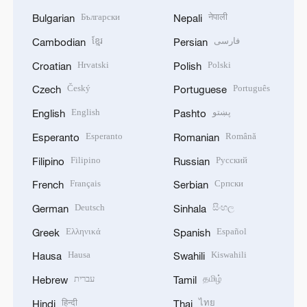
Български
नेपाली
Bulgarian
Nepali
ខ្មែរ
فارسی
Cambodian
Persian
Hrvatski
Polski
Croatian
Polish
Český
Português
Czech
Portuguese
English
پښتو
English
Pashto
Esperanto
Română
Esperanto
Romanian
Filipino
Русский
Filipino
Russian
Français
Српски
French
Serbian
Deutsch
සිංහල
German
Sinhala
Ελληνικά
Español
Greek
Spanish
Hausa
Kiswahili
Hausa
Swahili
עברית
தமிழ்
Hebrew
Tamil
हिन्दी
ไทย
Hindi
Thai