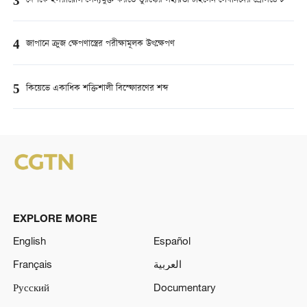
3
দেশকে ইসরায়েলি সৈন্যমুক্ত করতে তুরস্কের সহায়তা চাইলেন লেবাননের প্রেসিডেন্ট
4
জাপানে ক্রুজ ক্ষেপণাস্ত্রের পরীক্ষামূলক উৎক্ষেপণ
5
কিয়েভে একাধিক শক্তিশালী বিস্ফোরণের শব্দ
EXPLORE MORE
English
Español
Français
العربية
Русский
Documentary