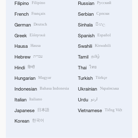
Filipino
Русский
Filipino
Russian
Français
Српски
French
Serbian
Deutsch
සිංහල
German
Sinhala
Ελληνικά
Español
Greek
Spanish
Hausa
Kiswahili
Hausa
Swahili
עברית
தமிழ்
Hebrew
Tamil
हिन्दी
ไทย
Hindi
Thai
Magyar
Türkçe
Hungarian
Turkish
Bahasa Indonesia
Українська
Indonesian
Ukrainian
Italiano
اردو
Italian
Urdu
日本語
Tiếng Việt
Japanese
Vietnamese
한국어
Korean