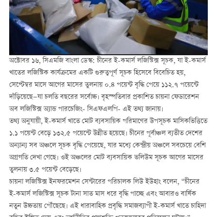
অক্টোবর ১৬, সিএমজি বাংলা ডেস্ক: চীনের ই-কমার্স লজিস্টিক্স সূচক, যা ই-কমার্স
খাতের লজিস্টিক কার্যক্রমের একটি গুরুত্বপূর্ণ সূচক হিসেবে বিবেচিত হয়,
সেপ্টেম্বর মাসে আগের মাসের তুলনায় ০.৪ পয়েন্ট বৃদ্ধি পেয়ে ১১২.৭ পয়েন্টে
দাঁড়িয়েছে—যা চলতি বছরের সর্বোচ্চ। বৃহস্পতিবার প্রকাশিত চায়না ফেডারেশন
অব লজিস্টিক্স অ্যান্ড পারচেজিং- সিএফএলপি- এই তথ্য জানায়।
তথ্য অনুযায়ী, ই-কমার্স খাতে মোট ব্যবসায়িক পরিমাণের উপসূচক মাসিকভিত্তিতে
১.১ পয়েন্ট বেড়ে ১৩২.৫ পয়েন্টে উন্নীত হয়েছে। চীনের পূর্বাঞ্চল ব্যতীত দেশের
অন্যান্য সব অঞ্চলে সূচক বৃদ্ধি পেয়েছে, যার মধ্যে কেন্দ্রীয় অঞ্চলে সবচেয়ে বেশি
অগ্রগতি দেখা গেছে। ওই অঞ্চলের মোট ব্যবসায়িক ভলিউম সূচক আগের মাসের
তুলনায় ৩.৫ পয়েন্ট বেড়েছে।
চায়না লজিস্টিক্স ইনফরমেশন সেন্টারের পরিচালক লিউ ইউহাং বলেন, “চীনের
ই-কমার্স লজিস্টিক্স সূচক টানা সাত মাস ধরে বৃদ্ধি পাচ্ছে এবং আবারও বার্ষিক
নতুন উচ্চতায় পৌঁছেছে। এই ধারাবাহিক প্রবৃদ্ধি সমাজব্যাপী ই-কমার্স খাতে চাহিদা