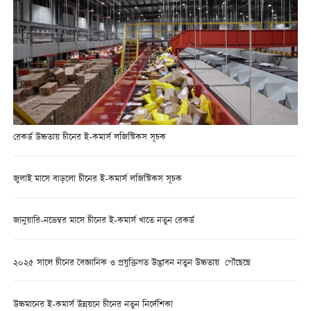
রেকর্ড উচ্চতায় চীনের ই-কমার্স লজিস্টিকস সূচক
জুলাই মাসে বাড়লো চীনের ই-কমার্স লজিস্টিকস সূচক
জানুয়ারি-নভেম্বর মাসে চীনের ই-কমার্স খাতে নতুন রেকর্ড
২০২৫ সালে চীনের বৈজ্ঞানিক ও প্রযুক্তিগত উদ্ভাবন নতুন উচ্চতায় পৌঁছেছে
উচ্চমানের ই-কমার্স উন্নয়নে চীনের নতুন নির্দেশিকা