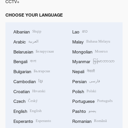
CCTV+
CHOOSE YOUR LANGUAGE
Shqip
ລາວ
Albanian
Lao
العربية
Bahasa Melayu
Arabic
Malay
Беларуская
Монгол
Belarusian
Mongolian
বাংলা
မြန်မာဘာသာ
Bengali
Myanmar
Български
नेपाली
Bulgarian
Nepali
ខ្មែរ
فارسی
Cambodian
Persian
Hrvatski
Polski
Croatian
Polish
Český
Português
Czech
Portuguese
English
پښتو
English
Pashto
Esperanto
Română
Esperanto
Romanian