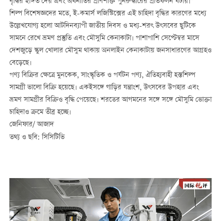
বৃদ্ধির ইঙ্গিত দেয় এবং অর্থনীতির প্রাণশক্তি পুনরুদ্ধারের প্রতিফলন ঘটায়।”
শিল্প বিশেষজ্ঞদের মতে, ই-কমার্স লজিস্টিক্সের এই চাহিদা বৃদ্ধির কারণের মধ্যে
উল্লেখযোগ্য হলো আটদিনব্যাপী জাতীয় দিবস ও মধ্য-শরৎ উৎসবের ছুটিকে
সামনে রেখে ভ্রমণ প্রস্তুতি এবং মৌসুমি কেনাকাটা। পাশাপাশি সেপ্টেম্বর মাসে
দেশজুড়ে স্কুল খোলার মৌসুম থাকায় অনলাইন কেনাকাটায় জনসাধারণের আগ্রহও
বেড়েছে।
পণ্য বিক্রির ক্ষেত্রে মুনকেক, সাংস্কৃতিক ও পর্যটন পণ্য, ঐতিহ্যবাহী হস্তশিল্প
সামগ্রী ভালো বিক্রি হয়েছে। একইসঙ্গে গাড়ির যন্ত্রাংশ, উৎসবের উপহার এবং
ভ্রমণ সামগ্রীর বিক্রিও বৃদ্ধি পেয়েছে। শরতের আগমনের সঙ্গে সঙ্গে মৌসুমি ভোক্তা
চাহিদাও ক্রমে তীব্র হচ্ছে।
জেনিফার/ আজাদ
তথ্য ও ছবি: সিসিটিভি