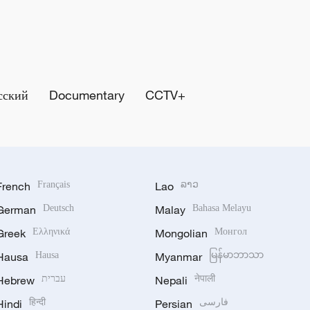
сский
Documentary
CCTV+
French
Français
Lao
ລາວ
German
Deutsch
Malay
Bahasa Melayu
Greek
Ελληνικά
Mongolian
Монгол
Hausa
Hausa
Myanmar
မြန်မာဘာသာ
Hebrew
עברית
Nepali
नेपाली
Hindi
हिन्दी
Persian
فارسی