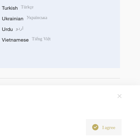
Turkish
Türkçe
Ukrainian
Українська
Urdu
اردو
Vietnamese
Tiếng Việt
I agree