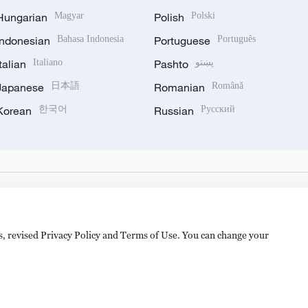
Hungarian
Magyar
Polish
Polski
Indonesian
Bahasa Indonesia
Portuguese
Português
Italian
Italiano
Pashto
پښتو
Japanese
日本語
Romanian
Română
Korean
한국어
Russian
Русский
es, revised Privacy Policy and Terms of Use. You can change your
hijingshan Road, Beijing, China. 100040