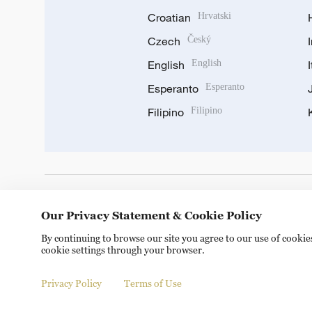
Croatian
Hrvatski
Czech
Český
English
English
Esperanto
Esperanto
Filipino
Filipino
DOWNLOAD OUR APP
Our Privacy Statement & Cookie Policy
By continuing to browse our site you agree to our use of cooki
cookie settings through your browser.
Privacy Policy
Terms of Use
© China Radio International.CRI. All Rights Reserved. 16A S