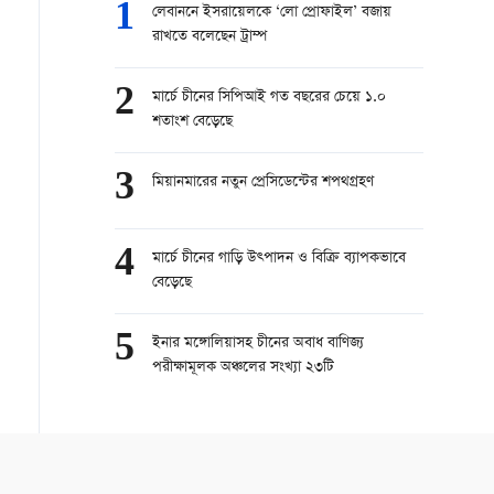
1
লেবাননে ইসরায়েলকে ‘লো প্রোফাইল’ বজায়
রাখতে বলেছেন ট্রাম্প
2
মার্চে চীনের সিপিআই গত বছরের চেয়ে ১.০
শতাংশ বেড়েছে
3
মিয়ানমারের নতুন প্রেসিডেন্টের শপথগ্রহণ
4
মার্চে চীনের গাড়ি উত্পাদন ও বিক্রি ব্যাপকভাবে
বেড়েছে
5
ইনার মঙ্গোলিয়াসহ চীনের অবাধ বাণিজ্য
পরীক্ষামূলক অঞ্চলের সংখ্যা ২৩টি