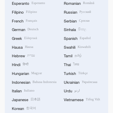
Esperanto
Română
Esperanto
Romanian
Filipino
Русский
Filipino
Russian
Français
Српски
French
Serbian
Deutsch
සිංහල
German
Sinhala
Ελληνικά
Español
Greek
Spanish
Hausa
Kiswahili
Hausa
Swahili
עברית
தமிழ்
Hebrew
Tamil
हिन्दी
ไทย
Hindi
Thai
Magyar
Türkçe
Hungarian
Turkish
Bahasa Indonesia
Українська
Indonesian
Ukrainian
Italiano
اردو
Italian
Urdu
日本語
Tiếng Việt
Japanese
Vietnamese
한국어
Korean