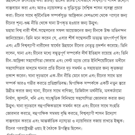
উন্নয়নকে উৎসাহিত করা উচিত্। তাদের উচিত যৌথভাবে বিশ্বব্যাপী শাসন উদ্যোগ
বাস্তবায়ন করা এবং আরও ন্যায়সঙ্গত ও যুক্তিযুক্ত বৈশ্বিক শাসন ব্যবস্থা প্রচার
করা। চীনের সাথে কূটনৈতিক সম্পর্কযুক্ত আফ্রিকান দেশগুলো থেকে পণ্যের জন্য
চীনের শূন্য-শুল্ক নীতি থেকে ঘানা উপকৃত হওয়ার জন্য উন্মুখ।
মহামা বিশ্ব নারী শীর্ষ-সম্মেলনের সফল আয়োজনের জন্য চীনকে উষ্ণ অভিনন্দন
জানিয়েছেন। তিনি মনে করেন যে, এবার শীর্ষ সম্মেলনটি অত্যন্ত তাৎপর্যপূর্ণ ছিল
এবং এটি বিশ্বব্যাপী নারীদের স্বার্থের উন্নয়নে চীনের নেতৃত্ব প্রদর্শন করেছে। তিনি
বলেন, ঘানা এবং চীনের মধ্যে বন্ধুত্বপূর্ণ সম্পর্কের দীর্ঘ ইতিহাস রয়েছে এবং তিনি
চীন-আফ্রিকা সহযোগিতা ফোরাম এবং বেল্ট অ্যান্ড রোড ইনিশিয়েটিভের অধীনে
সহযোগিতার মাধ্যমে ঘানার প্রতি চীনের দৃঢ় সমর্থন ও সহায়তার জন্য কৃতজ্ঞতা
প্রকাশ করেন। ঘানা দৃঢ়ভাবে এক-চীন নীতি মেনে চলে এবং চীনের সাথে তার
সম্পর্ক আরও গভীর করতে প্রতিশ্রুতিবদ্ধ। দ্বিপাক্ষিক সম্পর্ককে একটি নতুন স্তরে
উন্নীত করার জন্য ঘানা, চীনের সাথে বাণিজ্য, ডিজিটাল অর্থনীতি, অবকাঠামো
নির্মাণ, জ্বালানি, খনি এবং সাংস্কৃতিক বিনিময়ে সহযোগিতা জোরদার করার জন্য
উন্মুখ। ঘানা দৃঢ়ভাবে বহুপাক্ষিকতাকে সমর্থন করে এবং চীনের সাথে সংহতি
জোরদার করতে, বহুপাক্ষিক সমন্বয় বৃদ্ধি করতে, বিশ্বব্যাপী শাসন উদ্যোগ
বাস্তবায়ন করতে এবং আন্তর্জাতিক ন্যায্যতা ও ন্যায়বিচার বজায় রাখতে ইচ্ছুক।
চীনের পররাষ্ট্রমন্ত্রী ওয়াং ই বৈঠকে উপস্থিত ছিলেন।