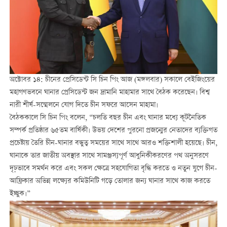
অক্টোবর ১৪: চীনের প্রেসিডেন্ট সি চিন পিং আজ (মঙ্গলবার) সকালে বেইজিংয়ের
মহাগণভবনে ঘানার প্রেসিডেন্ট জন দ্রামানি মাহামার সাথে বৈঠক করেছেন। বিশ্ব
নারী শীর্ষ-সম্মেলনে যোগ দিতে চীন সফরে আসেন মাহামা।
বৈঠককালে সি চিন পিং বলেন, “চলতি বছর চীন এবং ঘানার মধ্যে কূটনৈতিক
সম্পর্ক প্রতিষ্ঠার ৬৫তম বার্ষিকী। উভয় দেশের পুরনো প্রজন্মের নেতাদের ব্যক্তিগত
প্রচেষ্টায় তৈরি চীন-ঘানার বন্ধুত্ব সময়ের সাথে সাথে আরও শক্তিশালী হয়েছে। চীন,
ঘানাকে তার জাতীয় অবস্থার সাথে সামঞ্জস্যপূর্ণ আধুনিকীকরণের পথ অনুসরণে
দৃঢ়ভাবে সমর্থন করে এবং সকল ক্ষেত্রে সহযোগিতা বৃদ্ধি করতে ও নতুন যুগে চীন-
আফ্রিকার অভিন্ন লক্ষ্যের কমিউনিটি গড়ে তোলার জন্য ঘানার সাথে কাজ করতে
ইচ্ছুক।”