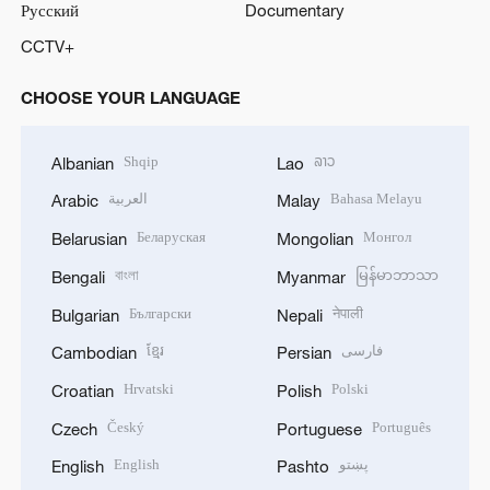
Русский
Documentary
CCTV+
CHOOSE YOUR LANGUAGE
Shqip
ລາວ
Albanian
Lao
العربية
Bahasa Melayu
Arabic
Malay
Беларуская
Монгол
Belarusian
Mongolian
বাংলা
မြန်မာဘာသာ
Bengali
Myanmar
Български
नेपाली
Bulgarian
Nepali
ខ្មែរ
فارسی
Cambodian
Persian
Hrvatski
Polski
Croatian
Polish
Český
Português
Czech
Portuguese
English
پښتو
English
Pashto