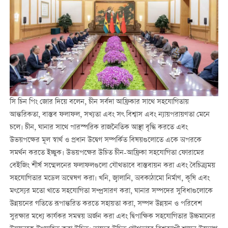
সি চিন পিং জোর দিয়ে বলেন, চীন সর্বদা আফ্রিকার সাথে সহযোগিতায়
আন্তরিকতা, বাস্তব ফলাফল, সখ্যতা এবং সৎ বিশ্বাস এবং ন্যায়পরায়ণতা মেনে
চলে। চীন, ঘানার সাথে পারস্পরিক রাজনৈতিক আস্থা বৃদ্ধি করতে এবং
উভয়পক্ষের মূল স্বার্থ ও প্রধান উদ্বেগ সম্পর্কিত বিষয়গুলোতে একে অপরকে
সমর্থন করতে ইচ্ছুক। উভয়পক্ষের উচিত চীন-আফ্রিকা সহযোগিতা ফোরামের
বেইজিং শীর্ষ সম্মেলনের ফলাফলগুলো যৌথভাবে বাস্তবায়ন করা এবং বৈচিত্র্যময়
সহযোগিতার মডেল অন্বেষণ করা। খনি, জ্বালানি, অবকাঠামো নির্মাণ, কৃষি এবং
মৎস্যের মতো খাতে সহযোগিতা সম্প্রসারণ করা, ঘানার সম্পদের সুবিধাগুলোকে
উন্নয়নের গতিতে রূপান্তরিত করতে সহায়তা করা, সম্পদ উন্নয়ন ও পরিবেশ
সুরক্ষার মধ্যে কার্যকর সমন্বয় অর্জন করা এবং দ্বিপাক্ষিক সহযোগিতার উচ্চমানের