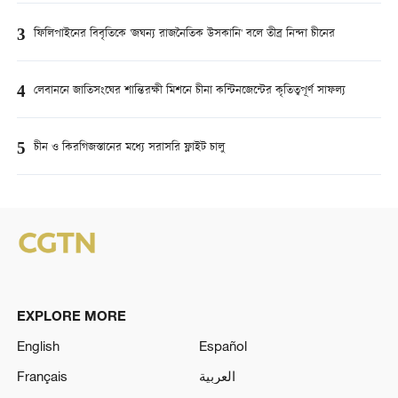
3
ফিলিপাইনের বিবৃতিকে 'জঘন্য রাজনৈতিক উসকানি' বলে তীব্র নিন্দা চীনের
4
লেবাননে জাতিসংঘের শান্তিরক্ষী মিশনে চীনা কন্টিনজেন্টের কৃতিত্বপূর্ণ সাফল্য
5
চীন ও কিরগিজস্তানের মধ্যে সরাসরি ফ্লাইট চালু
EXPLORE MORE
English
Español
Français
العربية