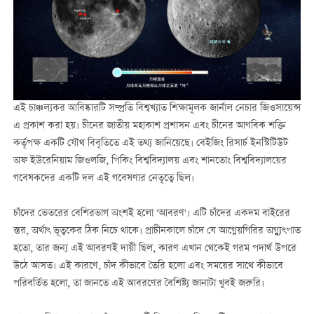
এই চাঞ্চল্যকর আবিষ্কারটি সম্প্রতি বিশ্বখ্যাত শিক্ষামূলক জার্নাল নেচার জিওসায়েন্স
এ প্রকাশ করা হয়। চীনের জাতীয় মহাকাশ প্রশাসন এবং চীনের আণবিক শক্তি
কর্তৃপক্ষ একটি যৌথ বিবৃতিতে এই তথ্য জানিয়েছে। বেইজিং রিসার্চ ইনস্টিটিউট
অফ ইউরেনিয়াম জিওলজি, পিকিং বিশ্ববিদ্যালয় এবং শানতোং বিশ্ববিদ্যালয়ের
গবেষকদের একটি দল এই গবেষণার নেতৃত্বে ছিল।
চাঁদের ভেতরের বেশিরভাগ অংশই হলো 'আবরণ'। এটি চাঁদের একদম বাইরের
স্তর, অর্থাৎ ভূত্বকের ঠিক নিচে থাকে। প্রাচীনকালে চাঁদে যে আগ্নেয়গিরির অগ্ন্যুৎপাত
হতো, তার জন্য এই আবরণই দায়ী ছিল, কারণ এখান থেকেই গরম পদার্থ উপরে
উঠে আসত। এই কারণে, চাঁদ কীভাবে তৈরি হলো এবং সময়ের সাথে কীভাবে
পরিবর্তিত হলো, তা জানতে এই আবরণের বৈশিষ্ট্য জানাটা খুবই জরুরি।