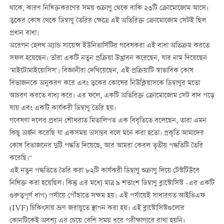
থাকে, কারণ নিষিক্তকরণের সময় শুক্রাণু থেকে বাকি ২৩টি ক্রোমোজোম আসে।
ত্বকের কোষ থেকে ডিম্বাণু তৈরির ক্ষেত্রে এই অতিরিক্ত ক্রোমোজোম সেটই ছিল
প্রধান বাধা।
অরেগন হেলথ অ্যান্ড সায়েন্স ইউনিভার্সিটির গবেষকরা এই বাধা অতিক্রম করতে
সফল হয়েছেন। তাঁরা একটি নতুন প্রক্রিয়া উদ্ভাবন করেছেন, যার নাম দিয়েছেন
'মাইটোমাইয়োসিস'। বিজ্ঞানীরা দেখিয়েছেন, এই প্রক্রিয়াটি স্বাভাবিক কোষ
বিভাজনকে অনুকরণ করে এবং ত্বকের কোষের নিউক্লিয়াসকে ডিম্বাণুর মতো
আচরণ করতে বাধ্য করে। এর ফলে, একটি অতিরিক্ত ক্রোমোজোম সেট বাদ পড়ে
যায় এবং একটি কার্যকরী ডিম্বাণু তৈরি হয়।
গবেষণা দলের প্রধান শৌখরাত মিতালিপভ এক বিবৃতিতে বলেছেন, তারা এমন
কিছু অর্জন করেছি যা একসময় অসম্ভব বলে মনে করা হতো। প্রকৃতি আমাদের
কোষ বিভাজনের দুটি পদ্ধতি দিয়েছে, আর আমরা কেবল তৃতীয় পদ্ধতিটি তৈরি
করেছি।"
এই নতুন পদ্ধতিতে তৈরি করা ৮২টি কার্যকরী ডিম্বাণু শুক্রাণু দিয়ে টেস্টটিউবে
নিষিক্ত করা হয়েছিল। কিন্তু এর মধ্যে মাত্র ৯ শতাংশ ডিম্বাণু ব্লাস্টোসিস্ট -এর একটি
গুরুত্বপূর্ণ ধাপ) পর্যায়ে পৌঁছাতে সক্ষম হয়। এই পর্যায়েই সাধারণত আইভিএফ
(IVF) চিকিৎসায় ভ্রূণ জরায়ুতে স্থাপন করা হয়। এই ব্লাস্টোসিস্টগুলোর
কোনটিকেই অবশ্য এর চেয়ে বেশি সময় ধরে পরীক্ষাগারে রাখা হয়নি।