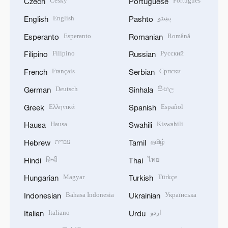
Český
Português
Czech
Portuguese
English
پښتو
English
Pashto
Esperanto
Română
Esperanto
Romanian
Filipino
Русский
Filipino
Russian
Français
Српски
French
Serbian
Deutsch
සිංහල
German
Sinhala
Ελληνικά
Español
Greek
Spanish
Hausa
Kiswahili
Hausa
Swahili
עברית
தமிழ்
Hebrew
Tamil
हिन्दी
ไทย
Hindi
Thai
Magyar
Türkçe
Hungarian
Turkish
Bahasa Indonesia
Українська
Indonesian
Ukrainian
Italiano
اردو
Italian
Urdu