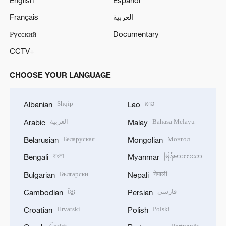
Français
العربية
Русский
Documentary
CCTV+
CHOOSE YOUR LANGUAGE
Shqip
ລາວ
Albanian
Lao
العربية
Bahasa Melayu
Arabic
Malay
Беларуская
Монгол
Belarusian
Mongolian
বাংলা
မြန်မာဘာသာ
Bengali
Myanmar
Български
नेपाली
Bulgarian
Nepali
ខ្មែរ
فارسی
Cambodian
Persian
Hrvatski
Polski
Croatian
Polish