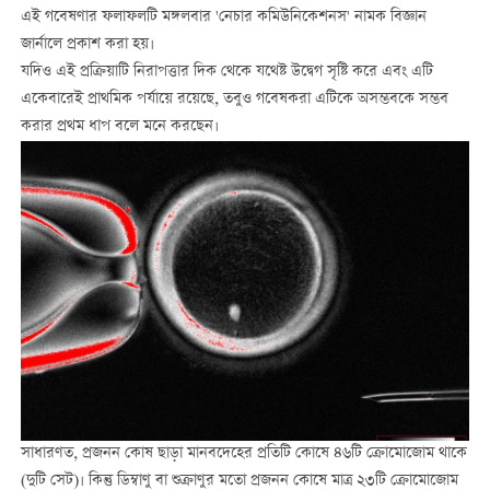
এই গবেষণার ফলাফলটি মঙ্গলবার 'নেচার কমিউনিকেশনস' নামক বিজ্ঞান
জার্নালে প্রকাশ করা হয়।
যদিও এই প্রক্রিয়াটি নিরাপত্তার দিক থেকে যথেষ্ট উদ্বেগ সৃষ্টি করে এবং এটি
একেবারেই প্রাথমিক পর্যায়ে রয়েছে, তবুও গবেষকরা এটিকে অসম্ভবকে সম্ভব
করার প্রথম ধাপ বলে মনে করছেন।
সাধারণত, প্রজনন কোষ ছাড়া মানবদেহের প্রতিটি কোষে ৪৬টি ক্রোমোজোম থাকে
(দুটি সেট)। কিন্তু ডিম্বাণু বা শুক্রাণুর মতো প্রজনন কোষে মাত্র ২৩টি ক্রোমোজোম