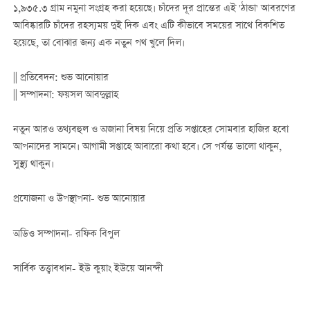
১,৯৩৫.৩ গ্রাম নমুনা সংগ্রহ করা হয়েছে। চাঁদের দূর প্রান্তের এই 'ঠান্ডা' আবরণের
আবিষ্কারটি চাঁদের রহস্যময় দুই দিক এবং এটি কীভাবে সময়ের সাথে বিকশিত
হয়েছে, তা বোঝার জন্য এক নতুন পথ খুলে দিল।
|| প্রতিবেদন: শুভ আনোয়ার
|| সম্পাদনা: ফয়সল আবদুল্লাহ
নতুন আরও তথ্যবহুল ও অজানা বিষয় নিয়ে প্রতি সপ্তাহের সোমবার হাজির হবো
আপনাদের সামনে। আগামী সপ্তাহে আবারো কথা হবে। সে পর্যন্ত ভালো থাকুন,
সুস্থ্য থাকুন।
প্রযোজনা ও উপস্থাপনা- শুভ আনোয়ার
অডিও সম্পাদনা- রফিক বিপুল
সার্বিক তত্ত্বাবধান- ইউ কুয়াং ইউয়ে আনন্দী