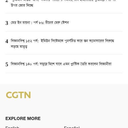
2
‘বুদ্ধিমান মস্তিষ্ক’ এবং ‘নমনীয় শরীরে’র সমন্বয়: চীন ইমবোডিড বুদ্ধিমত্তা শিল্পের
উপর জোর দিচ্ছে
3
মেড ইন চায়না : পর্ব ৮৬: চীনের মেরু স্টেশন
4
বিজ্ঞানবিশ্ব ১৫২ পর্ব: ইমিউন সিস্টেমকে পুনর্গঠিত করে স্তন ক্যানসারের বিরুদ্ধে
লড়ছে মাতৃত্ব
5
বিজ্ঞানবিশ্ব ১৪০ পর্ব: সমুদ্রে মিশে যাবে এমন প্লাস্টিক তৈরি করলেন বিজ্ঞানীরা
EXPLORE MORE
English
Español