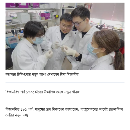
ক্যান্সার চিকিৎসায় নতুন আশা দেখালেন চীনা বিজ্ঞানীরা
বিজ্ঞানবিশ্ব পর্ব ১৭০: চাঁদের উল্কাপিণ্ড থেকে নতুন খনিজ
বিজ্ঞানবিশ্ব ১৮১ পর্ব: মানুষের ভ্রূণ বিকাশের রহস্যভেদ: গ্যাস্ট্রুলেশনের আগেই রক্তকণিকা
তৈরির নতুন তথ্য