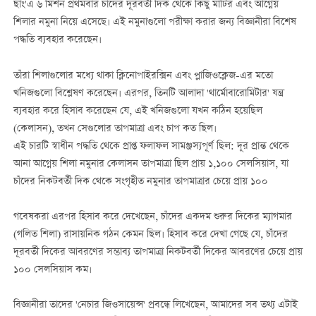
ছাং'এ ৬ মিশন প্রথমবার চাঁদের দূরবর্তী দিক থেকে কিছু মাটির এবং আগ্নেয়
শিলার নমুনা নিয়ে এসেছে। এই নমুনাগুলো পরীক্ষা করার জন্য বিজ্ঞানীরা বিশেষ
পদ্ধতি ব্যবহার করেছেন।
তাঁরা শিলাগুলোর মধ্যে থাকা ক্লিনোপাইরক্সিন এবং প্লাজিওক্লেজ-এর মতো
খনিজগুলো বিশ্লেষণ করেছেন। এরপর, তিনটি আলাদা 'থার্মোবারোমিটার' যন্ত্র
ব্যবহার করে হিসাব করেছেন যে, এই খনিজগুলো যখন কঠিন হয়েছিল
(কেলাসন), তখন সেগুলোর তাপমাত্রা এবং চাপ কত ছিল।
এই চারটি স্বাধীন পদ্ধতি থেকে প্রাপ্ত ফলাফল সামঞ্জস্যপূর্ণ ছিল: দূর প্রান্ত থেকে
আনা আগ্নেয় শিলা নমুনার কেলাসন তাপমাত্রা ছিল প্রায় ১,১০০ সেলসিয়াস, যা
চাঁদের নিকটবর্তী দিক থেকে সংগৃহীত নমুনার তাপমাত্রার চেয়ে প্রায় ১০০
গবেষকরা এরপর হিসাব করে দেখেছেন, চাঁদের একদম শুরুর দিকের ম্যাগমার
(গলিত শিলা) রাসায়নিক গঠন কেমন ছিল। হিসাব করে দেখা গেছে যে, চাঁদের
দূরবর্তী দিকের আবরণের সম্ভাব্য তাপমাত্রা নিকটবর্তী দিকের আবরণের চেয়ে প্রায়
১০০ সেলসিয়াস কম।
বিজ্ঞানীরা তাদের 'নেচার জিওসায়েন্স' প্রবন্ধে লিখেছেন, আমাদের সব তথ্য এটাই