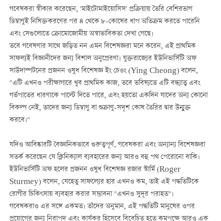
গবেষকরা স্বীকার করেছেন, 'মাইটোমাইয়োসিস' প্রক্রিয়ায় তৈরি বেশিরভাগ
ডিম্বাণুই নিষিক্তকরণের পর ৪ থেকে ৮-কোষের ধাপ অতিক্রম করতে পারেনি
এবং সেগুলোতে ক্রোমোজোমীয় অস্বাভাবিকতা দেখা গেছে।
তবে গবেষণার সাথে জড়িত নন এমন বিশেষজ্ঞরা মনে করেন, এই প্রাথমিক
সাফল্যই বিজ্ঞানীদের জন্য বিশাল অনুপ্রেরণা। যুক্তরাজ্যের ইউনিভার্সিটি অফ
সাউদাম্পটনের প্রজনন ওষুধ বিশেষজ্ঞ ইং চেওং (Ying Cheong) বলেন,
"এটি এখনও পরীক্ষাগারে খুব প্রাথমিক কাজ, তবে ভবিষ্যতে এটি বন্ধ্যাত্ব এবং
গর্ভপাতের ধারণাকে পাল্টে দিতে পারে, এবং হয়তো একদিন যাদের অন্য কোনো
বিকল্প নেই, তাদের জন্য ডিম্বাণু বা শুক্রাণু-সদৃশ কোষ তৈরির দ্বার উন্মুক্ত
করবে।"
যদিও আবিষ্কারটি বৈজ্ঞানিকভাবে গুরুত্বপূর্ণ, গবেষকরা এবং অন্যান্য বিশেষজ্ঞরা
সতর্ক করেছেন যে ক্লিনিক্যাল ব্যবহারের জন্য আরও বহু পথ পেরোনো বাকি।
ইউনিভার্সিটি অফ হলের প্রজনন ওষুধ বিশেষজ্ঞ রজার স্টার্মি (Roger
Sturmey) বলেন, যেহেতু সাফল্যের হার এখনও কম, তাই এই পদ্ধতিটিকে
রোগীর চিকিৎসায় ব্যবহার করার সম্ভাবনা "এখনও সুদূর পরাহত"।
গবেষকরাও এর সঙ্গে একমত। তাঁদের অনুমান, এই পদ্ধতিটি মানুষের ওপর
প্রয়োগের জন্য নিরাপদ এবং কার্যকর হিসেবে বিবেচিত হতে কমপক্ষে আরও এক