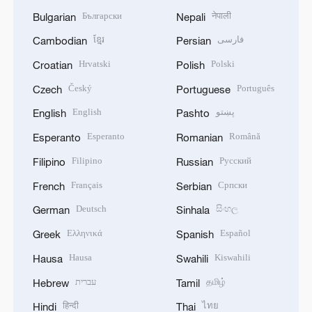
Български
नेपाली
Bulgarian
Nepali
ខ្មែរ
فارسی
Cambodian
Persian
Hrvatski
Polski
Croatian
Polish
Český
Português
Czech
Portuguese
English
پښتو
English
Pashto
Esperanto
Română
Esperanto
Romanian
Filipino
Русский
Filipino
Russian
Français
Српски
French
Serbian
Deutsch
සිංහල
German
Sinhala
Ελληνικά
Español
Greek
Spanish
Hausa
Kiswahili
Hausa
Swahili
עברית
தமிழ்
Hebrew
Tamil
हिन्दी
ไทย
Hindi
Thai