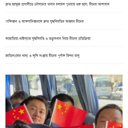
দ্রুত হরমুজ প্রণালীতে নৌযানের অবাধ চলাচল পুনরায় শুরু হবে: চীনের আশাবাদ
পাকিস্তান ও আফগানিস্তানকে দ্রুত যুদ্ধবিরতির আহ্বান চীনের
কম্বোডিয়া-থাইল্যান্ড যুদ্ধবিরতি ও তত্ত্বাবধান নিয়ে চীনের প্রতিক্রিয়া
জাতিসংঘের খাদ্য ও কৃষি সংস্থায় চীনের পূর্ণাঙ্গ মিশন চালু