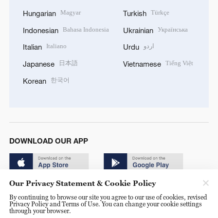
Magyar
Türkçe
Hungarian
Turkish
Bahasa Indonesia
Українська
Indonesian
Ukrainian
Italiano
اردو
Italian
Urdu
日本語
Tiếng Việt
Japanese
Vietnamese
한국어
Korean
DOWNLOAD OUR APP
Our Privacy Statement & Cookie Policy
By continuing to browse our site you agree to our use of cookies, revised
Privacy Policy and Terms of Use. You can change your cookie settings
through your browser.
© China Radio International.CRI. All Rights Reserved. 16A