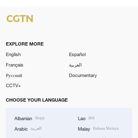
EXPLORE MORE
English
Español
Français
العربية
Русский
Documentary
CCTV+
CHOOSE YOUR LANGUAGE
Shqip
ລາວ
Albanian
Lao
العربية
Bahasa Melayu
Arabic
Malay