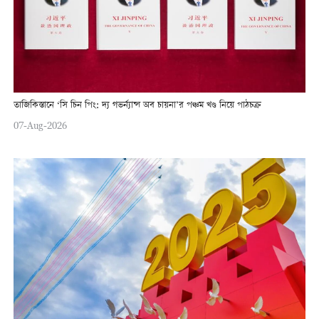
তাজিকিস্তানে ‘সি চিন পিং: দ্য গভর্ন্যান্স অব চায়না’র পঞ্চম খণ্ড নিয়ে পাঠচক্র
07-Aug-2026