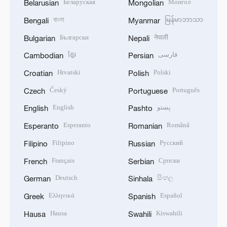
Беларуская
Монгол
Belarusian
Mongolian
বাংলা
မြန်မာဘာသာ
Bengali
Myanmar
Български
नेपाली
Bulgarian
Nepali
ខ្មែរ
فارسی
Cambodian
Persian
Hrvatski
Polski
Croatian
Polish
Český
Português
Czech
Portuguese
English
پښتو
English
Pashto
Esperanto
Română
Esperanto
Romanian
Filipino
Русский
Filipino
Russian
Français
Српски
French
Serbian
Deutsch
සිංහල
German
Sinhala
Ελληνικά
Español
Greek
Spanish
Hausa
Kiswahili
Hausa
Swahili