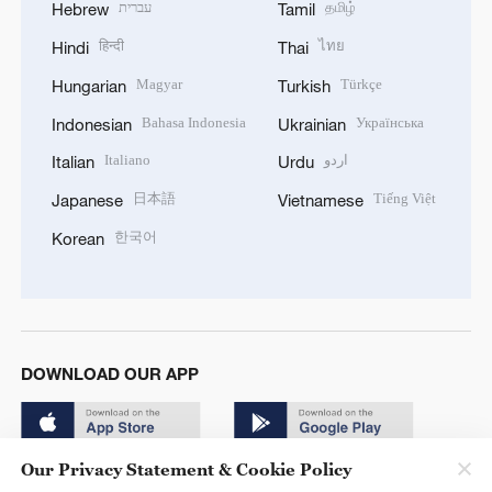
עברית
தமிழ்
Hebrew
Tamil
हिन्दी
ไทย
Hindi
Thai
Magyar
Türkçe
Hungarian
Turkish
Bahasa Indonesia
Українська
Indonesian
Ukrainian
Italiano
اردو
Italian
Urdu
日本語
Tiếng Việt
Japanese
Vietnamese
한국어
Korean
DOWNLOAD OUR APP
Our Privacy Statement & Cookie Policy