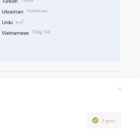
Turkish
Türkçe
Ukrainian
Українська
Urdu
اردو
Vietnamese
Tiếng Việt
I agree