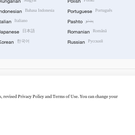
Hungarian
Magyar
Polish
Polski
Indonesian
Bahasa Indonesia
Portuguese
Português
Italian
Italiano
Pashto
پښتو
Japanese
日本語
Romanian
Română
Korean
한국어
Russian
Русский
es, revised Privacy Policy and Terms of Use. You can change your
hijingshan Road, Beijing, China. 100040