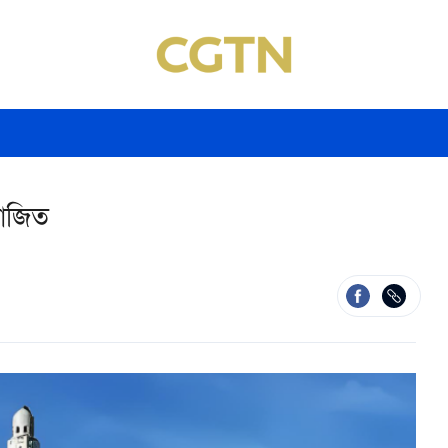
য়োজিত