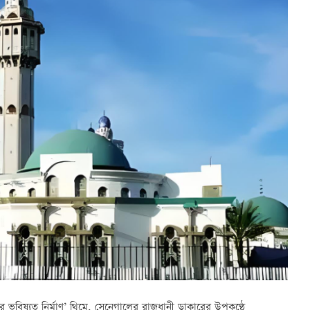
ভবিষ্যত নির্মাণ’ থিমে, সেনেগালের রাজধানী ডাকারের উপকণ্ঠে