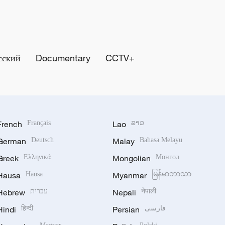
сский
Documentary
CCTV+
French
Français
Lao
ລາວ
German
Deutsch
Malay
Bahasa Melayu
Greek
Ελληνικά
Mongolian
Монгол
Hausa
Hausa
Myanmar
မြန်မာဘာသာ
Hebrew
עברית
Nepali
नेपाली
Hindi
हिन्दी
Persian
فارسی