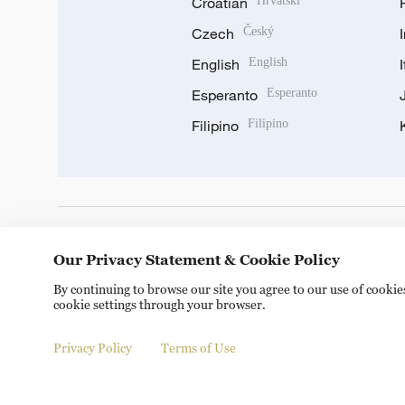
Croatian
Hrvatski
Czech
Český
English
English
Esperanto
Esperanto
Filipino
Filipino
DOWNLOAD OUR APP
Our Privacy Statement & Cookie Policy
By continuing to browse our site you agree to our use of cooki
cookie settings through your browser.
Privacy Policy
Terms of Use
© China Radio International.CRI. All Rights Reserved. 16A S