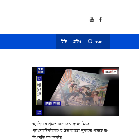
টিভি
রেডিও
search
অ্যানিমের প্রচ্ছদ জাপানের দ্রুতগতিতে
পুনঃসামরিকীকরণের উচ্চাকাঙ্ক্ষা লুকাতে পারছে না:
সিএমজি সম্পাদকীয়