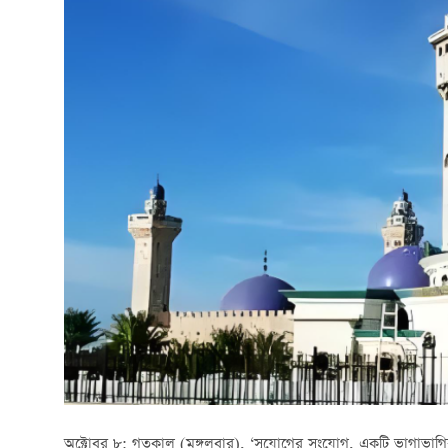
অক্টোবর ৮: গতকাল (মঙ্গলবার), ‘সুযোগের সংযোগ, একটি ভাগাভাগির 