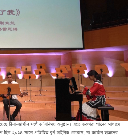
হয়েছে চীনা-জার্মান সংগীত বিনিময় অনুষ্ঠান। এতে তরুণরা গানের মাধ্যমে
ণ ছিল ২০১৪ সালে প্রতিষ্ঠিত বুর্গ চাইনিজ কোরাস, যা জার্মান ছাত্রদের