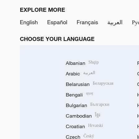
EXPLORE MORE
English
Español
Français
العربية
Ру
CHOOSE YOUR LANGUAGE
Albanian
Shqip
Arabic
العربية
Belarusian
Беларуская
Bengali
বাংলা
Bulgarian
Български
Cambodian
ខ្មែរ
Croatian
Hrvatski
Czech
Český