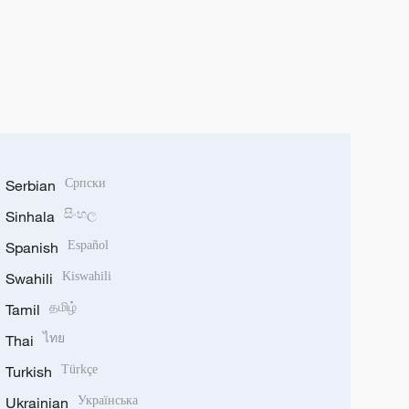
Serbian
Српски
Sinhala
සිංහල
Spanish
Español
Swahili
Kiswahili
Tamil
தமிழ்
Thai
ไทย
Turkish
Türkçe
Ukrainian
Українська