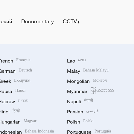
сский
Documentary
CCTV+
French
Français
Lao
ລາວ
German
Deutsch
Malay
Bahasa Melayu
Greek
Ελληνικά
Mongolian
Монгол
Hausa
Hausa
Myanmar
မြန်မာဘာသာ
Hebrew
עברית
Nepali
नेपाली
Hindi
हिन्दी
Persian
فارسی
Hungarian
Magyar
Polish
Polski
Indonesian
Bahasa Indonesia
Portuguese
Português