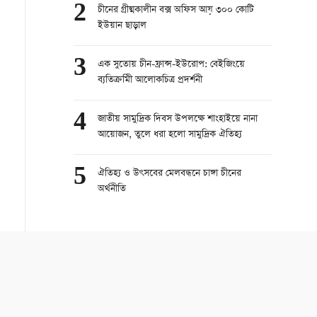
2
চীনের গ্রীষ্মকালীন বক্স অফিস আয় ৩০০ কোটি
ইউয়ান ছাড়াল
3
এক সুতোয় চীন-ফ্রান্স-ইউরোপ: বেইজিংয়ে
ব্যতিক্রমীি আলোকচিত্র প্রদর্শনী
4
জাতীয় সামুদ্রিক দিবস উপলক্ষে শাংহাইয়ে নানা
আয়োজন, তুলে ধরা হলো সামুদ্রিক ঐতিহ্য
5
ঐতিহ্য ও উৎসবের মেলবন্ধনে চাঙ্গা চীনের
অর্থনীতি