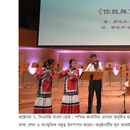
অক্টোবর ৭, সিএমজি বাংলা ডেস্ক : পশ্চিম-জার্মানির এসেনে অনুষ্ঠিত 
ভাষা শেখা ও সাংস্কৃতিক বন্ধুত্ব উদযাপন করেন। অনুষ্ঠানটির মূল আকর্ষ